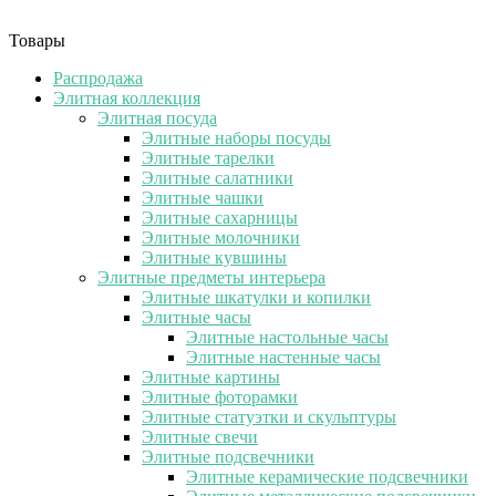
Товары
Распродажа
Элитная коллекция
Элитная посуда
Элитные наборы посуды
Элитные тарелки
Элитные салатники
Элитные чашки
Элитные сахарницы
Элитные молочники
Элитные кувшины
Элитные предметы интерьера
Элитные шкатулки и копилки
Элитные часы
Элитные настольные часы
Элитные настенные часы
Элитные картины
Элитные фоторамки
Элитные статуэтки и скульптуры
Элитные свечи
Элитные подсвечники
Элитные керамические подсвечники