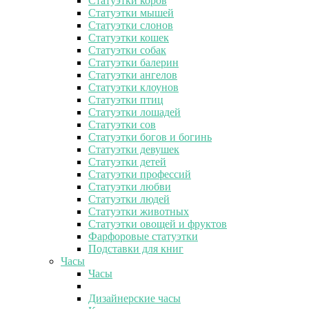
Статуэтки коров
Статуэтки мышей
Статуэтки слонов
Статуэтки кошек
Статуэтки собак
Статуэтки балерин
Статуэтки ангелов
Статуэтки клоунов
Статуэтки птиц
Статуэтки лошадей
Статуэтки сов
Статуэтки богов и богинь
Статуэтки девушек
Статуэтки детей
Статуэтки профессий
Статуэтки любви
Статуэтки людей
Статуэтки животных
Статуэтки овощей и фруктов
Фарфоровые статуэтки
Подставки для книг
Часы
Часы
Дизайнерские часы