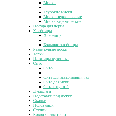
Миски
Глубокие миски
Миски нержавеющие
Миски керамические
Посуда для перца
Хлебницы
Хлебницы
Большие хлебницы
Разделочные доски
Терки
Ножницы кухонные
Сито
Сито
Сита для заваривания чая
Сита для муки
Сита с ручкой
Дуршлаги
Подставки под ложку
Скалки
Половники
Ступки
Коврики для теста