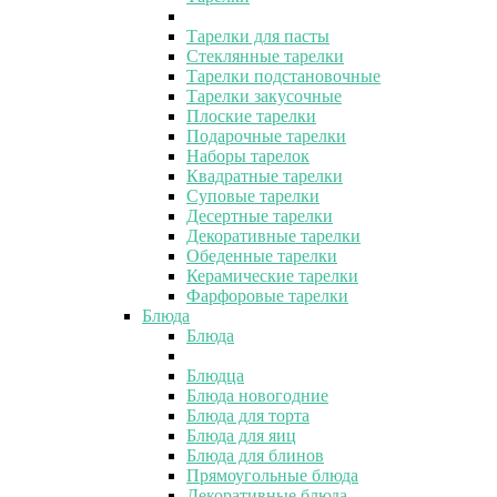
Тарелки для пасты
Стеклянные тарелки
Тарелки подстановочные
Тарелки закусочные
Плоские тарелки
Подарочные тарелки
Наборы тарелок
Квадратные тарелки
Суповые тарелки
Десертные тарелки
Декоративные тарелки
Обеденные тарелки
Керамические тарелки
Фарфоровые тарелки
Блюда
Блюда
Блюдца
Блюда новогодние
Блюда для торта
Блюда для яиц
Блюда для блинов
Прямоугольные блюда
Декоративные блюда