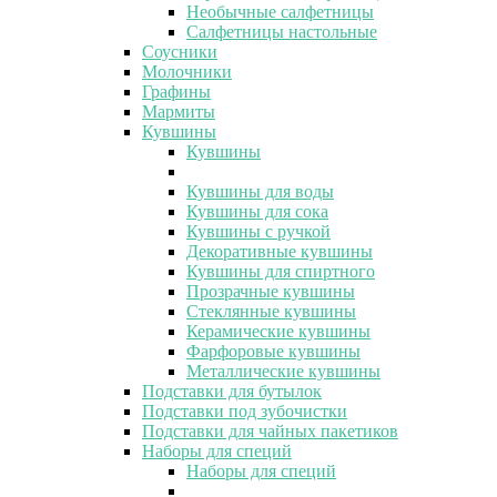
Необычные салфетницы
Салфетницы настольные
Соусники
Молочники
Графины
Мармиты
Кувшины
Кувшины
Кувшины для воды
Кувшины для сока
Кувшины с ручкой
Декоративные кувшины
Кувшины для спиртного
Прозрачные кувшины
Стеклянные кувшины
Керамические кувшины
Фарфоровые кувшины
Металлические кувшины
Подставки для бутылок
Подставки под зубочистки
Подставки для чайных пакетиков
Наборы для специй
Наборы для специй