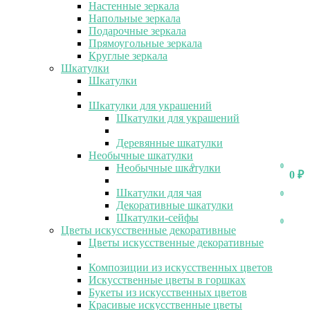
Настенные зеркала
Напольные зеркала
Подарочные зеркала
Прямоугольные зеркала
Круглые зеркала
Шкатулки
Шкатулки
Шкатулки для украшений
Шкатулки для украшений
Деревянные шкатулки
Необычные шкатулки
Необычные шкатулки
0
0
0
₽
Шкатулки для чая
0
Декоративные шкатулки
Шкатулки-сейфы
0
Цветы искусственные декоративные
Цветы искусственные декоративные
Композиции из искусственных цветов
Искусственные цветы в горшках
Букеты из искусственных цветов
Красивые искусственные цветы