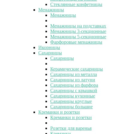
Стеклянные конфетницы
Менажницы
Менажницы
Менажницы на подставках
Менажницы 3-секционные
Менажницы 5-секционные
Фарфоровые менажницы
Икорницы
Сахарницы
Сахарницы
Керамические сахарницы
Сахарницы из металла
Сахарницы из латуни
Сахарницы из фарфора
Сахарницы с крышкой
Сахарницы кухонные
Сахарницы круглые
Сахарницы большие
Креманки и розетки
Креманки и розетки
Розетки для варенья
Креманки