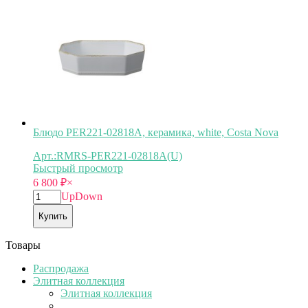
Блюдо PER221-02818A, керамика, white, Costa Nova
Арт.:RMRS-PER221-02818A(U)
Быстрый просмотр
6 800
₽
×
Up
Down
Купить
Товары
Распродажа
Элитная коллекция
Элитная коллекция