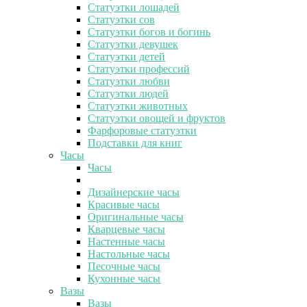
Статуэтки лошадей
Статуэтки сов
Статуэтки богов и богинь
Статуэтки девушек
Статуэтки детей
Статуэтки профессий
Статуэтки любви
Статуэтки людей
Статуэтки животных
Статуэтки овощей и фруктов
Фарфоровые статуэтки
Подставки для книг
Часы
Часы
Дизайнерские часы
Красивые часы
Оригинальные часы
Кварцевые часы
Настенные часы
Настольные часы
Песочные часы
Кухонные часы
Вазы
Вазы