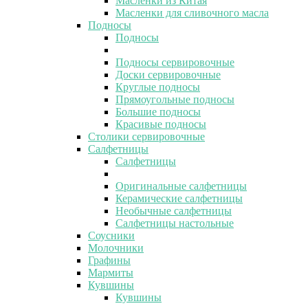
Масленки из Китая
Масленки для сливочного масла
Подносы
Подносы
Подносы сервировочные
Доски сервировочные
Круглые подносы
Прямоугольные подносы
Большие подносы
Красивые подносы
Столики сервировочные
Салфетницы
Салфетницы
Оригинальные салфетницы
Керамические салфетницы
Необычные салфетницы
Салфетницы настольные
Соусники
Молочники
Графины
Мармиты
Кувшины
Кувшины