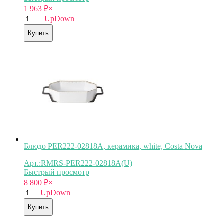
1 963
₽
×
Up
Down
Купить
Блюдо PER222-02818A, керамика, white, Costa Nova
Арт.:RMRS-PER222-02818A(U)
Быстрый просмотр
8 800
₽
×
Up
Down
Купить