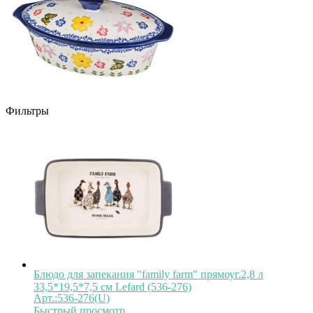
Фильтры
Блюдо для запекания "family farm" прямоуг.2,8 л
33,5*19,5*7,5 см Lefard (536-276)
Арт.:536-276(U)
Быстрый просмотр