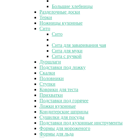
Большие хлебницы
Разделочные доски
Терки
Ножницы кухонные
Сито
Сито
Сита для заваривания чая
Сита для муки
Сита с ручкой
Дуршлаги
Подставки под ложку
Скалки
Половники
Ступки
Коврики для теста
Прихватки
Подставки под горячее
Ложки кухонные
Кондитерские шприцы
Сушилки для посуды
Подставки под кухонные инструменты
Формы для мороженого
Формы для льда