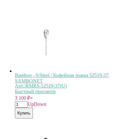
Bamboo - S/Steel / Кофейная ложка 52519-37,
SAMBONET
Арт.:RMRS-52519-37(U)
Быстрый просмотр
3 100
₽
×
Up
Down
Купить