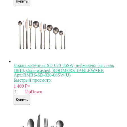
Купить
Ложка кофейная SD-020-06SW, нержавеющая сталь
18/10, stone washed, ROOMERS TABLEWARE
Арт.:RMRS-SD-020-06SW(U)
Быстрый просмотр
1 400
₽
×
Up
Down
Купить