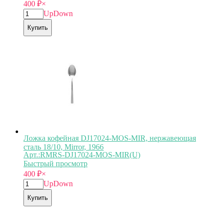
400
₽
×
Up
Down
Купить
Ложка кофейная DJ17024-MOS-MIR, нержавеющая
сталь 18/10, Mirror, 1966
Арт.:RMRS-DJ17024-MOS-MIR(U)
Быстрый просмотр
400
₽
×
Up
Down
Купить