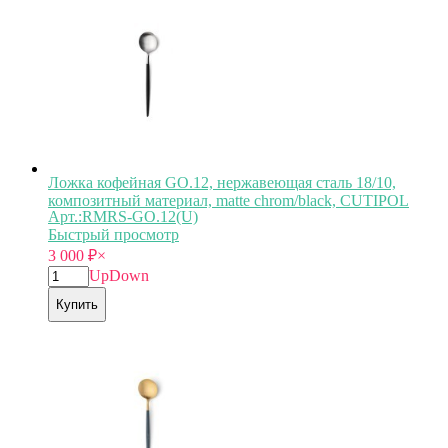
Ложка кофейная GO.12, нержавеющая сталь 18/10,
композитный материал, matte chrom/black, CUTIPOL
Арт.:RMRS-GO.12(U)
Быстрый просмотр
3 000
₽
×
Up
Down
Купить