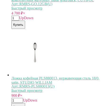
композитный материал, matte gold/black, CUTIPOL
Арт.:RMRS-GO.12GB(U)
Быстрый просмотр
4 700
₽
×
Up
Down
Купить
Ложка кофейная PLS880013, нержавеющая сталь 18/0,
satin, STUDIO WILLIAM
Арт.:RMRS-PLS880013(U)
Быстрый просмотр
900
₽
×
Up
Down