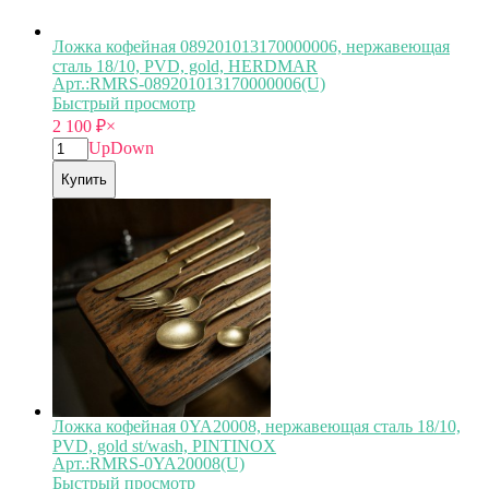
Ложка кофейная 089201013170000006, нержавеющая
сталь 18/10, PVD, gold, HERDMAR
Арт.:RMRS-089201013170000006(U)
Быстрый просмотр
2 100
₽
×
Up
Down
Купить
Ложка кофейная 0YA20008, нержавеющая сталь 18/10,
PVD, gold st/wash, PINTINOX
Арт.:RMRS-0YA20008(U)
Быстрый просмотр