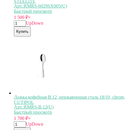
STEELITE
Арт.:RMRS-6029SX005(U)
Быстрый просмотр
1 500
₽
×
Up
Down
Купить
Ложка кофейная B.12, нержавеющая сталь 18/10, chrom,
CUTIPOL
Арт.:RMRS-B.12(U)
Быстрый просмотр
1 700
₽
×
Up
Down