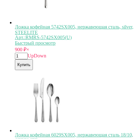
Ложка кофейная 5742SX005, нержавеющая сталь, silver,
STEELITE
Арт.:RMRS-5742SX005(U)
Быстрый просмотр
900
₽
×
Up
Down
Купить
Ложка кофейная 6029SX005, нержавеющая сталь 18/10,