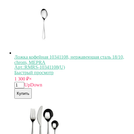
Ложка кофейная 10341108, нержавеющая сталь 18/10,
chrom, MEPRA
Арт.:RMRS-10341108(U)
Быстрый просмотр
1 300
₽
×
Up
Down
Купить