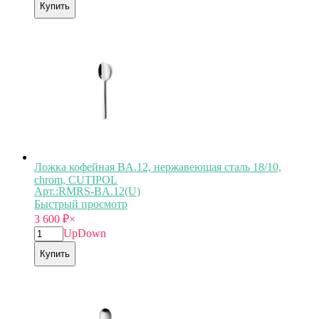
Купить
Ложка кофейная BA.12, нержавеющая сталь 18/10,
chrom, CUTIPOL
Арт.:RMRS-BA.12(U)
Быстрый просмотр
3 600
₽
×
Up
Down
Купить