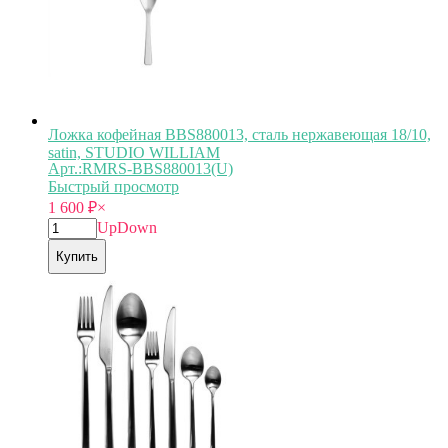
Ложка кофейная BBS880013, сталь нержавеющая 18/10,
satin, STUDIO WILLIAM
Арт.:RMRS-BBS880013(U)
Быстрый просмотр
1 600
₽
×
Up
Down
Купить