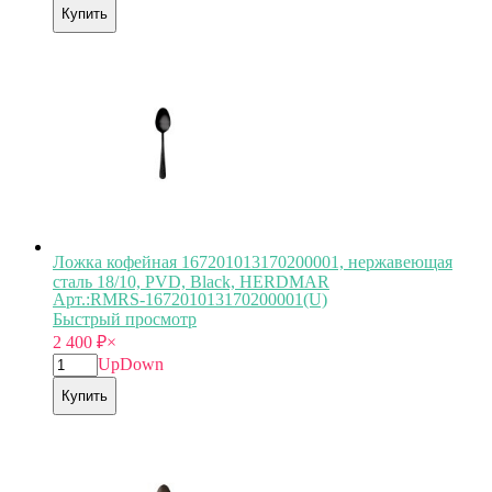
Купить
Ложка кофейная 167201013170200001, нержавеющая
сталь 18/10, PVD, Black, HERDMAR
Арт.:RMRS-167201013170200001(U)
Быстрый просмотр
2 400
₽
×
Up
Down
Купить