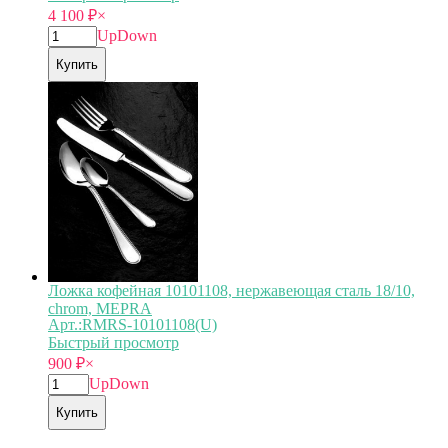
4 100
₽
×
Up
Down
Купить
Ложка кофейная 10101108, нержавеющая сталь 18/10,
chrom, MEPRA
Арт.:RMRS-10101108(U)
Быстрый просмотр
900
₽
×
Up
Down
Купить