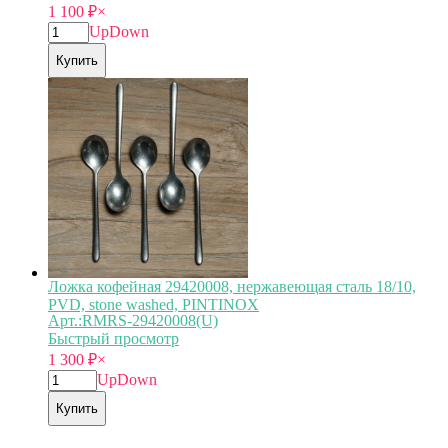
1 100
₽
×
Up
Down
Купить
Ложка кофейная 29420008, нержавеющая сталь 18/10,
PVD, stone washed, PINTINOX
Арт.:RMRS-29420008(U)
Быстрый просмотр
1 300
₽
×
Up
Down
Купить