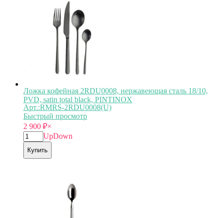
Ложка кофейная 2RDU0008, нержавеющая сталь 18/10,
PVD, satin total black, PINTINOX
Арт.:RMRS-2RDU0008(U)
Быстрый просмотр
2 900
₽
×
Up
Down
Купить