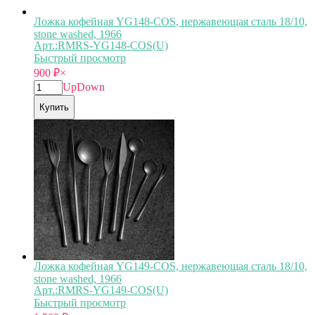
Ложка кофейная YG148-COS, нержавеющая сталь 18/10,
stone washed, 1966
Арт.:RMRS-YG148-COS(U)
Быстрый просмотр
900
₽
×
Up
Down
Купить
Ложка кофейная YG149-COS, нержавеющая сталь 18/10,
stone washed, 1966
Арт.:RMRS-YG149-COS(U)
Быстрый просмотр