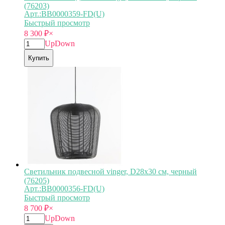
(76203)
Арт.:BB0000359-FD(U)
Быстрый просмотр
8 300
₽
×
Up
Down
Купить
Светильник подвесной vinger, D28х30 см, черный
(76205)
Арт.:BB0000356-FD(U)
Быстрый просмотр
8 700
₽
×
Up
Down