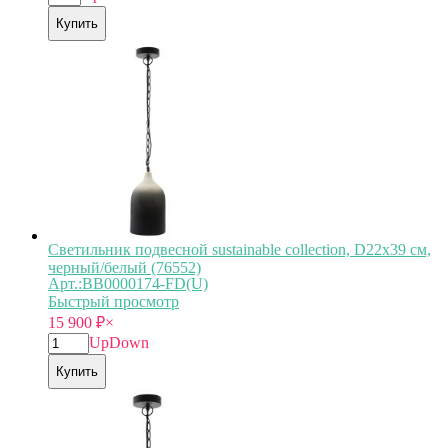
Купить
Светильник подвесной sustainable collection, D22х39 см,
черный/белый (76552)
Арт.:BB0000174-FD(U)
Быстрый просмотр
15 900
₽
×
Up
Down
Купить