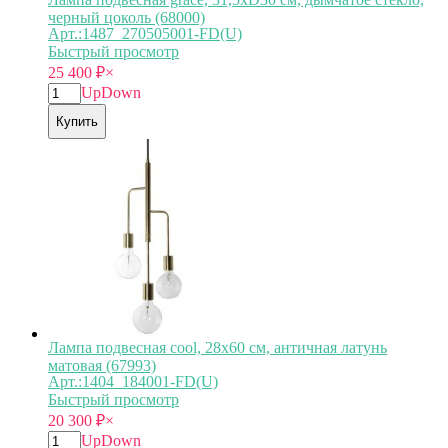
черный цоколь (68000)
Арт.:1487_270505001-FD(U)
Быстрый просмотр
25 400
₽
×
Up
Down
Купить
Лампа подвесная cool, 28х60 см, античная латунь
матовая (67993)
Арт.:1404_184001-FD(U)
Быстрый просмотр
20 300
₽
×
Up
Down