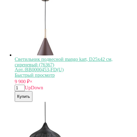
Светильник подвесной mango kart, D25х42 см,
сиреневый (76367)
Арт.:BB0000453-FD(U)
Быстрый просмотр
9 900
₽
×
Up
Down
Купить