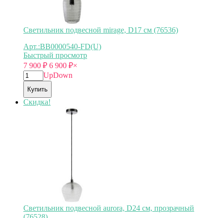
Светильник подвесной mirage, D17 см (76536)
Арт.:BB0000540-FD(U)
Быстрый просмотр
7 900
₽
6 900
₽
×
Up
Down
Купить
Скидка!
Светильник подвесной aurora, D24 см, прозрачный
(76528)