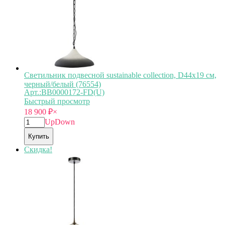
Светильник подвесной sustainable collection, D44х19 см,
черный/белый (76554)
Арт.:BB0000172-FD(U)
Быстрый просмотр
18 900
₽
×
Up
Down
Купить
Скидка!