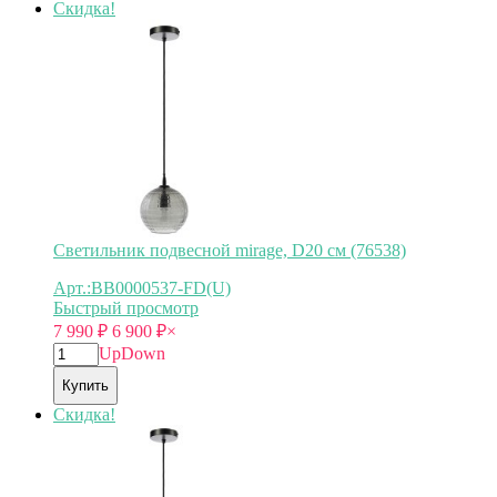
Скидка!
Светильник подвесной mirage, D20 см (76538)
Арт.:BB0000537-FD(U)
Быстрый просмотр
7 990
₽
6 900
₽
×
Up
Down
Купить
Скидка!