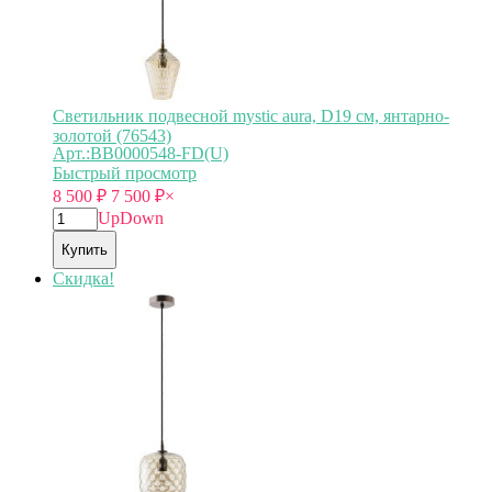
Светильник подвесной mystic aura, D19 см, янтарно-
золотой (76543)
Арт.:BB0000548-FD(U)
Быстрый просмотр
8 500
₽
7 500
₽
×
Up
Down
Купить
Скидка!