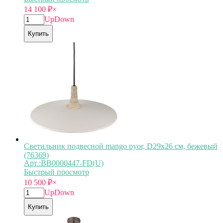
14 100
₽
×
Up
Down
Купить
Светильник подвесной mango pyor, D29х26 см, бежевый
(76369)
Арт.:BB0000447-FD(U)
Быстрый просмотр
10 500
₽
×
Up
Down
Купить