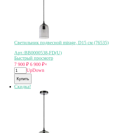
Светильник подвесной mirage, D15 см (76535)
Арт.:BB0000538-FD(U)
Быстрый просмотр
7 900
₽
6 900
₽
×
Up
Down
Купить
Скидка!