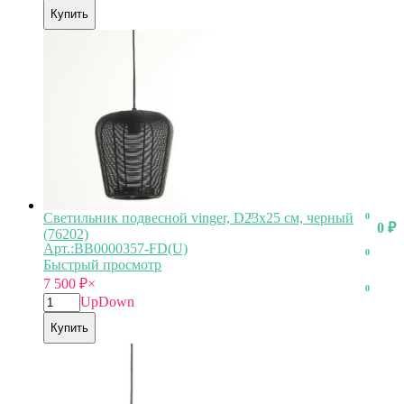
Купить
Светильник подвесной vinger, D23х25 см, черный
0
0
0
₽
(76202)
Арт.:BB0000357-FD(U)
0
Быстрый просмотр
7 500
₽
×
0
Up
Down
Купить