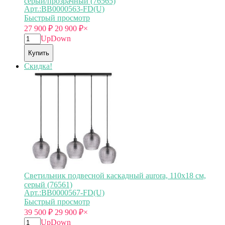
серый/прозрачный (76565)
Арт.:BB0000563-FD(U)
Быстрый просмотр
27 900
₽
20 900
₽
×
Up
Down
Купить
Скидка!
Светильник подвесной каскадный aurora, 110х18 см,
серый (76561)
Арт.:BB0000567-FD(U)
Быстрый просмотр
39 500
₽
29 900
₽
×
Up
Down