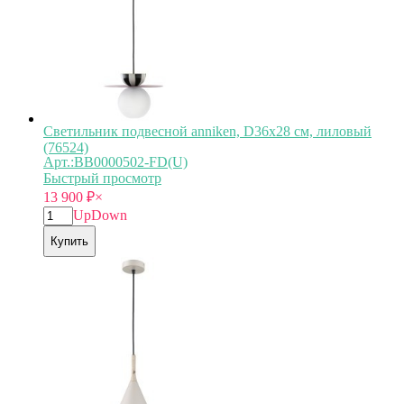
Светильник подвесной anniken, D36х28 см, лиловый
(76524)
Арт.:BB0000502-FD(U)
Быстрый просмотр
13 900
₽
×
Up
Down
Купить