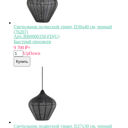
Светильник подвесной vinger, D36х40 см, черный
(76207)
Арт.:BB0000358-FD(U)
Быстрый просмотр
9 700
₽
×
Up
Down
Купить
Светильник подвесной vinger, D27х30 см, черный