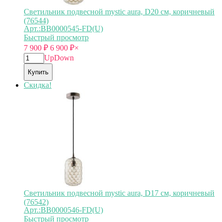
Светильник подвесной mystic aura, D20 см, коричневый
(76544)
Арт.:BB0000545-FD(U)
Быстрый просмотр
7 900
₽
6 900
₽
×
Up
Down
Купить
Скидка!
Светильник подвесной mystic aura, D17 см, коричневый
(76542)
Арт.:BB0000546-FD(U)
Быстрый просмотр