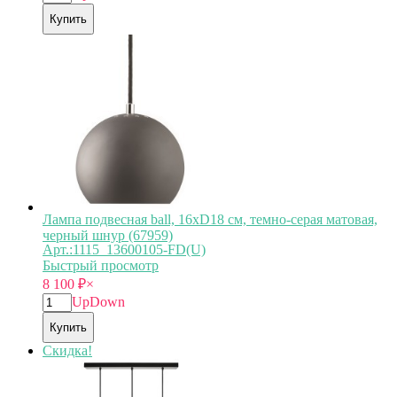
Купить
Лампа подвесная ball, 16хD18 см, темно-серая матовая,
черный шнур (67959)
Арт.:1115_13600105-FD(U)
Быстрый просмотр
8 100
₽
×
Up
Down
Купить
Скидка!