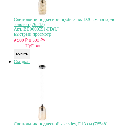
Светильник подвесной mystic aura, D26 см, янтарно-
золотой (76547)
Арт.:BB0000551-FD(U)
Быстрый просмотр
9 500
₽
8 500
₽
×
Up
Down
Купить
Скидка!
Светильник подвесной speckles, D13 см (76548)