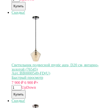
Купить
Скидка!
Светильник подвесной mystic aura, D20 см, янтарно-
золотой (76545)
Арт.:BB0000549-FD(U)
Быстрый просмотр
7 900
₽
6 900
₽
×
Up
Down
Купить
Скидка!