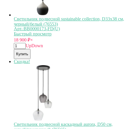
Светильник подвесной sustainable collection, D33х38 см,
черный/белый (76553)
Арт.:BB0000173-FD(U)
Быстрый просмотр
18 900
₽
×
Up
Down
Купить
Скидка!
Светильник подвесной каскадный aurora, D50 см,