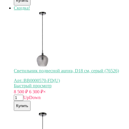
Купить
Скидка!
Светильник подвесной aurora, D18 см, серый (76526)
Арт.:BB0000570-FD(U)
Быстрый просмотр
8 500
₽
6 300
₽
×
Up
Down
Купить