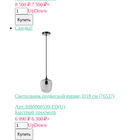
8 500
₽
7 500
₽
×
Up
Down
Купить
Скидка!
Светильник подвесной mirage, D18 см (76537)
Арт.:BB0000539-FD(U)
Быстрый просмотр
6 990
₽
6 300
₽
×
Up
Down
Купить