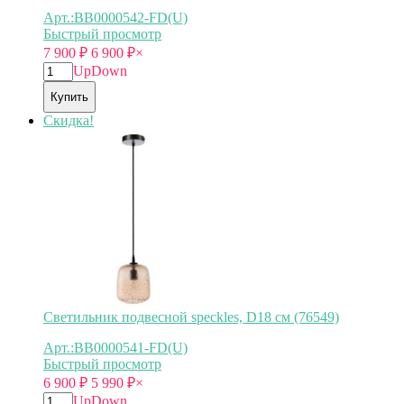
Арт.:BB0000542-FD(U)
Быстрый просмотр
7 900
₽
6 900
₽
×
Up
Down
Купить
Скидка!
Светильник подвесной speckles, D18 см (76549)
Арт.:BB0000541-FD(U)
Быстрый просмотр
6 900
₽
5 990
₽
×
Up
Down