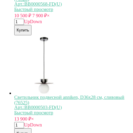
Арт.:BB0000568-FD(U)
Быстрый просмотр
10 500
₽
7 900
₽
×
Up
Down
Купить
Светильник подвесной anniken, D36х28 см, сливовый
(76525)
Арт.:BB0000503-FD(U)
Быстрый просмотр
13 900
₽
×
Up
Down