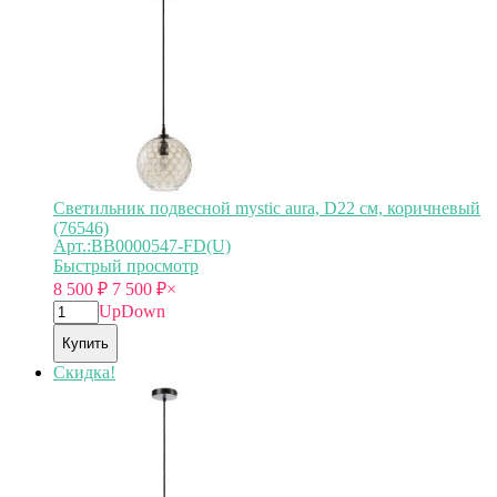
Светильник подвесной mystic aura, D22 см, коричневый
(76546)
Арт.:BB0000547-FD(U)
Быстрый просмотр
8 500
₽
7 500
₽
×
Up
Down
Купить
Скидка!