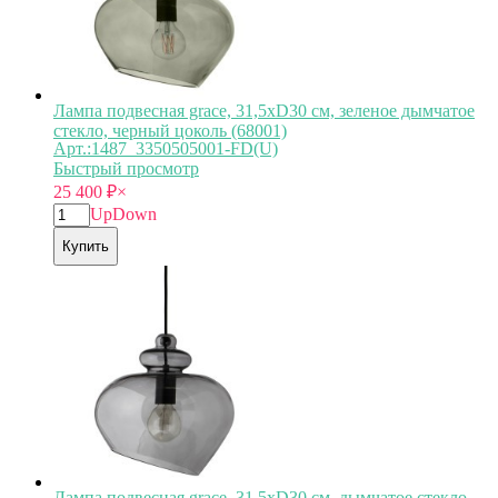
Лампа подвесная grace, 31,5хD30 см, зеленое дымчатое
стекло, черный цоколь (68001)
Арт.:1487_3350505001-FD(U)
Быстрый просмотр
25 400
₽
×
Up
Down
Купить
Лампа подвесная grace, 31,5хD30 см, дымчатое стекло,