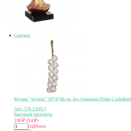
Скидка!
Муляж "чеснок" 10*4*40 см. без упаковки Polite Crafts&gif
Арт.:578-135(U)
Быстрый просмотр
330
₽
214
₽
×
Up
Down