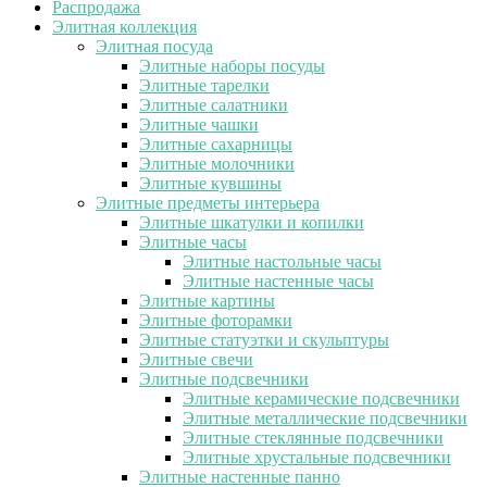
Распродажа
Элитная коллекция
Элитная посуда
Элитные наборы посуды
Элитные тарелки
Элитные салатники
Элитные чашки
Элитные сахарницы
Элитные молочники
Элитные кувшины
Элитные предметы интерьера
Элитные шкатулки и копилки
Элитные часы
Элитные настольные часы
Элитные настенные часы
Элитные картины
Элитные фоторамки
Элитные статуэтки и скульптуры
Элитные свечи
Элитные подсвечники
Элитные керамические подсвечники
Элитные металлические подсвечники
Элитные стеклянные подсвечники
Элитные хрустальные подсвечники
Элитные настенные панно