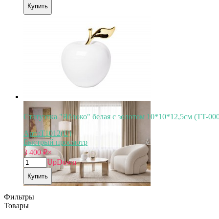
Купить
Статуэтка "Яблоко" белая с золотом 10*10*12,5см (TT-00
Арт.:T1012(U)
Быстрый просмотр
3 400
₽
×
Up
Down
Купить
Фильтры
Товары