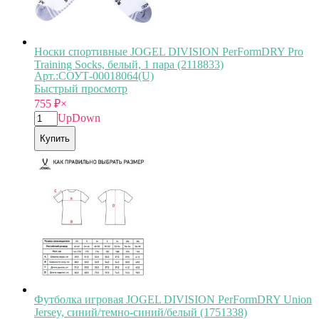
Носки спортивные JOGEL DIVISION PerFormDRY Pro
Training Socks, белый, 1 пара (2118833)
Арт.:СОУТ-00018064(U)
Быстрый просмотр
755
₽
×
Up
Down
Купить
Футболка игровая JOGEL DIVISION PerFormDRY Union
Jersey, синий/темно-синий/белый (1751338)