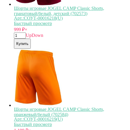
Шорты игровые JOGEL CAMP Classic Shorts,
гранатовый/белый, детский (702573)
Арт.:СОУТ-00016218(U)
Быстрый просмотр
999
₽
×
Up
Down
Купить
Шорты игровые JOGEL CAMP Classic Shorts,
оранжевый/белый (702584)
Арт.:СОУТ-00016219(U)
Быстрый просмотр