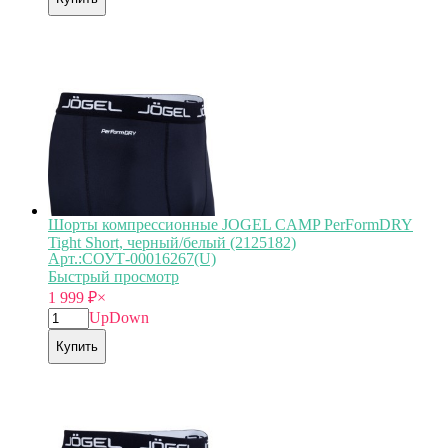
Шорты компрессионные JOGEL CAMP PerFormDRY
Tight Short, черный/белый (2125182)
Арт.:СОУТ-00016267(U)
Быстрый просмотр
1 999
₽
×
Up
Down
Купить