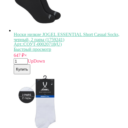
Носки низкие JOGEL ESSENTIAL Short Casual Socks,
черный, 2 пары (1759241)
Арт.:СОУТ-00020718(U)
Быстрый просмотр
647
₽
×
Up
Down
Купить