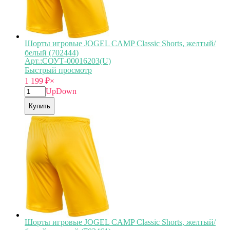
Шорты игровые JOGEL CAMP Classic Shorts, желтый/
белый (702444)
Арт.:СОУТ-00016203(U)
Быстрый просмотр
1 199
₽
×
Up
Down
Купить
Шорты игровые JOGEL CAMP Classic Shorts, желтый/