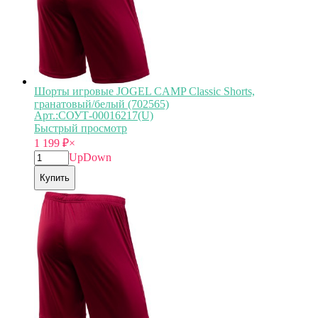
Шорты игровые JOGEL CAMP Classic Shorts,
гранатовый/белый (702565)
Арт.:СОУТ-00016217(U)
Быстрый просмотр
1 199
₽
×
Up
Down
Купить