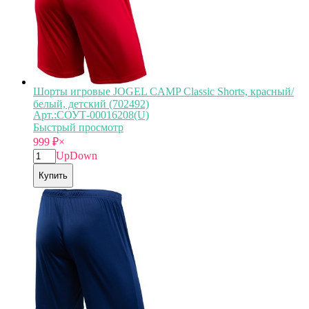
Шорты игровые JOGEL CAMP Classic Shorts, красный/
белый, детский (702492)
Арт.:СОУТ-00016208(U)
Быстрый просмотр
999
₽
×
Up
Down
Купить