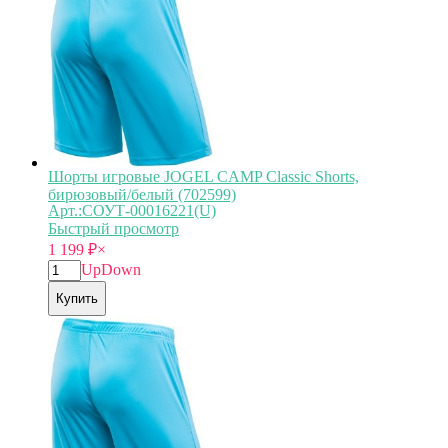
Шорты игровые JOGEL CAMP Classic Shorts,
бирюзовый/белый (702599)
Арт.:СОУТ-00016221(U)
Быстрый просмотр
1 199
₽
×
Up
Down
Купить