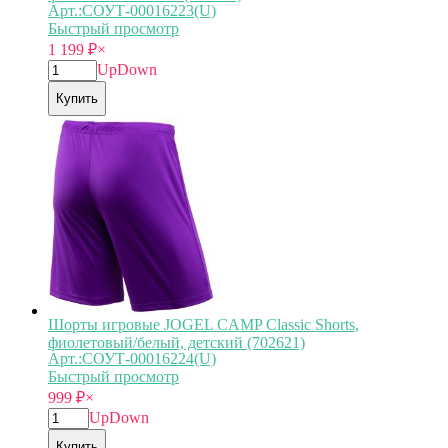
Арт.:СОУТ-00016223(U)
Быстрый просмотр
1 199
₽
×
Up
Down
Купить
Шорты игровые JOGEL CAMP Classic Shorts,
фиолетовый/белый, детский (702621)
Арт.:СОУТ-00016224(U)
Быстрый просмотр
999
₽
×
Up
Down
Купить