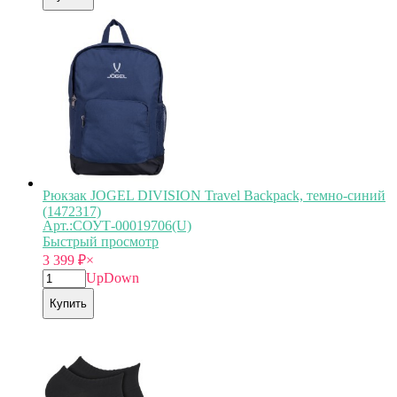
Рюкзак JOGEL DIVISION Travel Backpack, темно-синий
(1472317)
Арт.:СОУТ-00019706(U)
Быстрый просмотр
3 399
₽
×
Up
Down
Купить