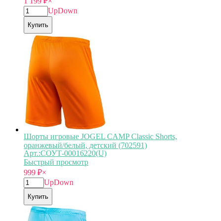
1 199
₽
×
Up
Down
Купить
Шорты игровые JOGEL CAMP Classic Shorts,
оранжевый/белый, детский (702591)
Арт.:СОУТ-00016220(U)
Быстрый просмотр
999
₽
×
Up
Down
Купить