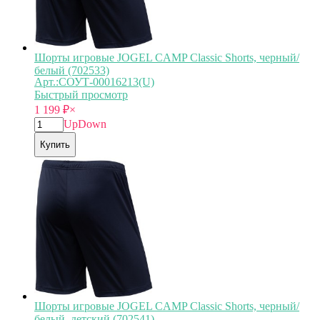
Шорты игровые JOGEL CAMP Classic Shorts, черный/
белый (702533)
Арт.:СОУТ-00016213(U)
Быстрый просмотр
1 199
₽
×
Up
Down
Купить
Шорты игровые JOGEL CAMP Classic Shorts, черный/
белый, детский (702541)