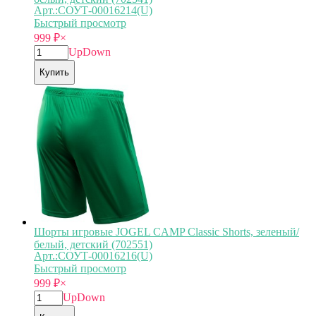
Арт.:СОУТ-00016214(U)
Быстрый просмотр
999
₽
×
Up
Down
Купить
Шорты игровые JOGEL CAMP Classic Shorts, зеленый/
белый, детский (702551)
Арт.:СОУТ-00016216(U)
Быстрый просмотр
999
₽
×
Up
Down