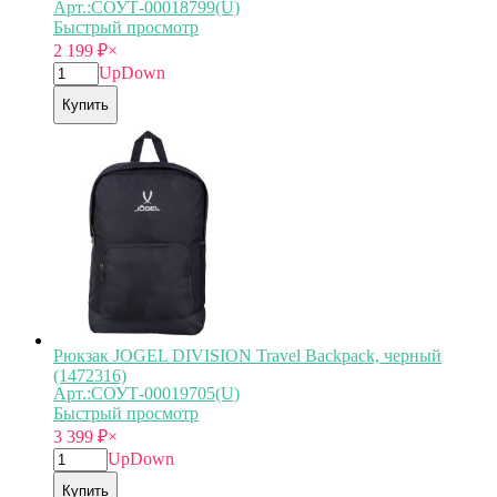
Арт.:СОУТ-00018799(U)
Быстрый просмотр
2 199
₽
×
Up
Down
Купить
Рюкзак JOGEL DIVISION Travel Backpack, черный
(1472316)
Арт.:СОУТ-00019705(U)
Быстрый просмотр
3 399
₽
×
Up
Down
Купить