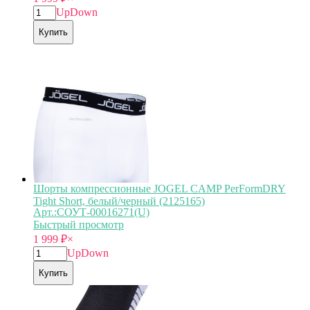
Up
Down
Купить
Шорты компрессионные JOGEL CAMP PerFormDRY
Tight Short, белый/черный (2125165)
Арт.:СОУТ-00016271(U)
Быстрый просмотр
1 999
₽
×
Up
Down
Купить