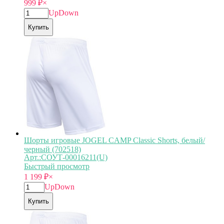
999
₽
×
Up
Down
Купить
Шорты игровые JOGEL CAMP Classic Shorts, белый/
черный (702518)
Арт.:СОУТ-00016211(U)
Быстрый просмотр
1 199
₽
×
Up
Down
Купить