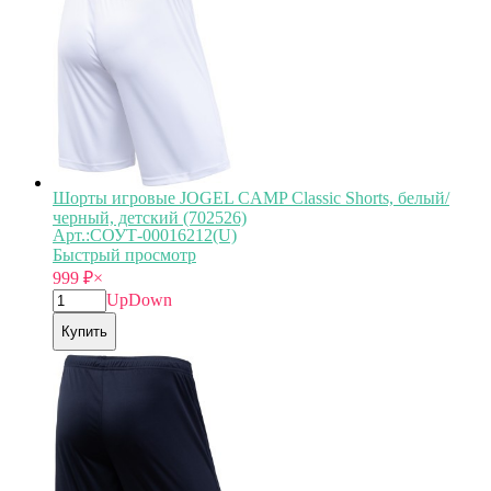
Шорты игровые JOGEL CAMP Classic Shorts, белый/
черный, детский (702526)
Арт.:СОУТ-00016212(U)
Быстрый просмотр
999
₽
×
Up
Down
Купить