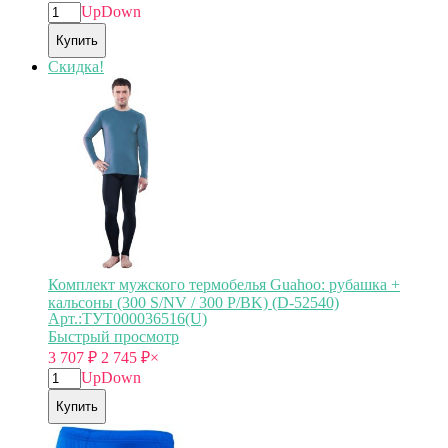
Up
Down
Купить
Скидка!
Комплект мужского термобелья Guahoo: рубашка +
кальсоны (300 S/NV / 300 P/BK) (D-52540)
Арт.:ТУТ000036516(U)
Быстрый просмотр
3 707
₽
2 745
₽
×
Up
Down
Купить