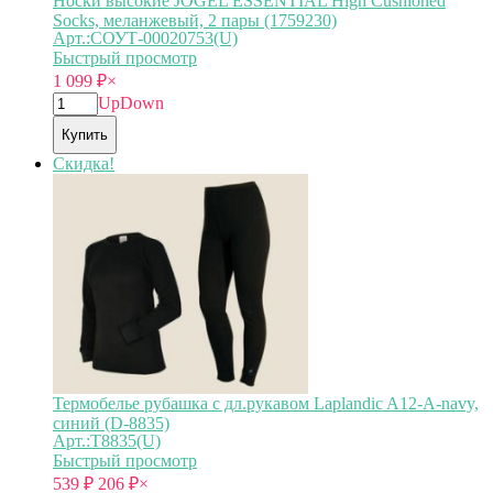
Носки высокие JOGEL ESSENTIAL High Cushioned
Socks, меланжевый, 2 пары (1759230)
Арт.:СОУТ-00020753(U)
Быстрый просмотр
1 099
₽
×
Up
Down
Купить
Скидка!
Термобелье рубашка с дл.рукавом Laplandic A12-A-navy,
синий (D-8835)
Арт.:Т8835(U)
Быстрый просмотр
539
₽
206
₽
×