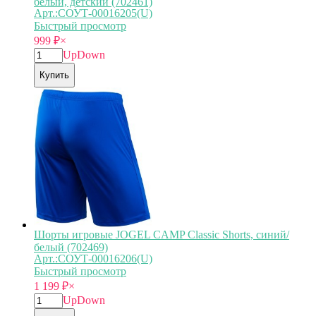
белый, детский (702461)
Арт.:СОУТ-00016205(U)
Быстрый просмотр
999
₽
×
Up
Down
Купить
Шорты игровые JOGEL CAMP Classic Shorts, синий/
белый (702469)
Арт.:СОУТ-00016206(U)
Быстрый просмотр
1 199
₽
×
Up
Down