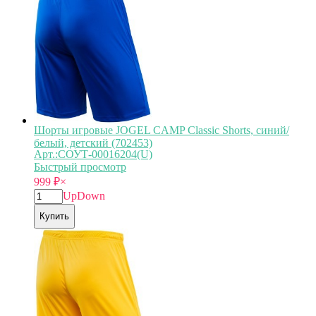
Шорты игровые JOGEL CAMP Classic Shorts, синий/
белый, детский (702453)
Арт.:СОУТ-00016204(U)
Быстрый просмотр
999
₽
×
Up
Down
Купить