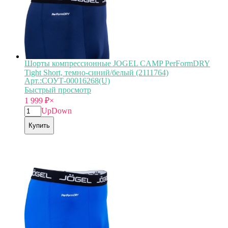
Шорты компрессионные JOGEL CAMP PerFormDRY
Tight Short, темно-синий/белый (2111764)
Арт.:СОУТ-00016268(U)
Быстрый просмотр
1 999
₽
×
Up
Down
Купить