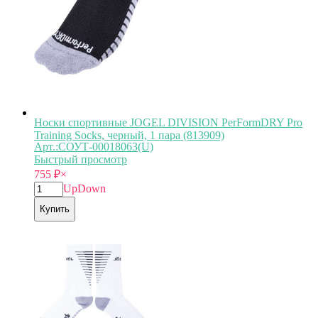
Носки спортивные JOGEL DIVISION PerFormDRY Pro
Training Socks, черный, 1 пара (813909)
Арт.:СОУТ-00018063(U)
Быстрый просмотр
755
₽
×
Up
Down
Купить