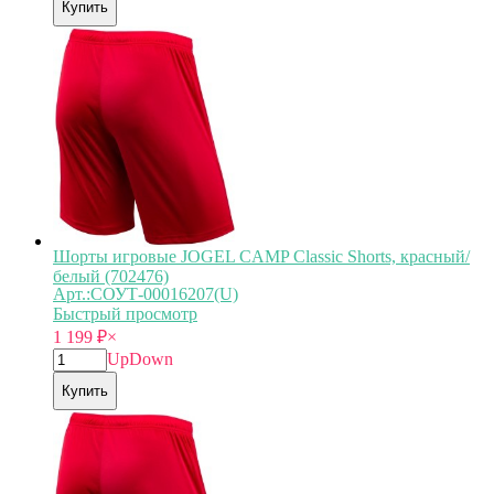
Купить
Шорты игровые JOGEL CAMP Classic Shorts, красный/
белый (702476)
Арт.:СОУТ-00016207(U)
Быстрый просмотр
1 199
₽
×
Up
Down
Купить