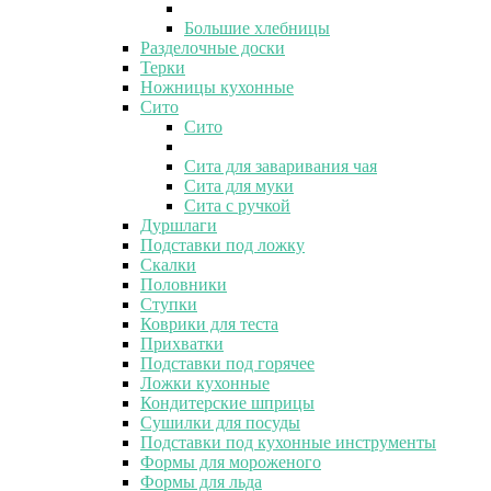
Большие хлебницы
Разделочные доски
Терки
Ножницы кухонные
Сито
Сито
Сита для заваривания чая
Сита для муки
Сита с ручкой
Дуршлаги
Подставки под ложку
Скалки
Половники
Ступки
Коврики для теста
Прихватки
Подставки под горячее
Ложки кухонные
Кондитерские шприцы
Сушилки для посуды
Подставки под кухонные инструменты
Формы для мороженого
Формы для льда