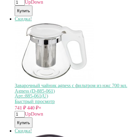
Up
Down
Купить
Скидка!
Заварочный чайник agness с фильтром из нжс 700 мл.
Agness (D-885-061)
Арт.:885-061(U)
Быстрый просмотр
741
₽
440
₽
×
Up
Down
Купить
Скидка!