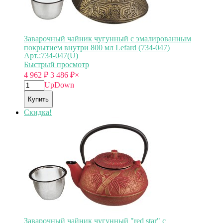
Заварочный чайник чугунный с эмалированным
покрытием внутри 800 мл Lefard (734-047)
Арт.:734-047(U)
Быстрый просмотр
4 962
₽
3 486
₽
×
Up
Down
Купить
Скидка!
Заварочный чайник чугунный "red star" с