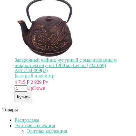
Заварочный чайник чугунный с эмалированным
покрытием внутри 1200 мл Lefard (734-069)
Арт.:734-069(U)
Быстрый просмотр
4 715
₽
2 929
₽
×
Up
Down
Купить
Товары
Распродажа
Элитная коллекция
Элитная коллекция