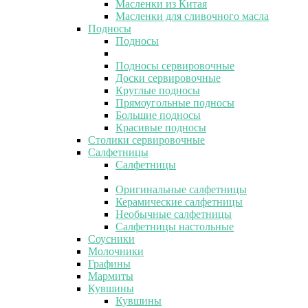
Масленки из Китая
Масленки для сливочного масла
Подносы
Подносы
Подносы сервировочные
Доски сервировочные
Круглые подносы
Прямоугольные подносы
Большие подносы
Красивые подносы
Столики сервировочные
Салфетницы
Салфетницы
Оригинальные салфетницы
Керамические салфетницы
Необычные салфетницы
Салфетницы настольные
Соусники
Молочники
Графины
Мармиты
Кувшины
Кувшины