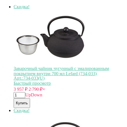
Скидка!
Заварочный чайник чугунный с эмалированным
покрытием внутри 700 мл Lefard (734-033)
Арт.:734-033(U)
Быстрый просмотр
3 957
₽
2 790
₽
×
Up
Down
Купить
Скидка!