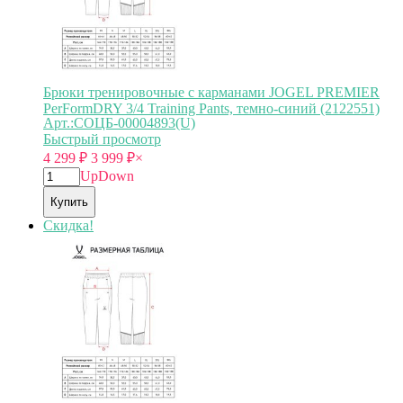
Брюки тренировочные с карманами JOGEL PREMIER
PerFormDRY 3/4 Training Pants, темно-синий (2122551)
Арт.:СОЦБ-00004893(U)
Быстрый просмотр
4 299
₽
3 999
₽
×
Up
Down
Купить
Скидка!