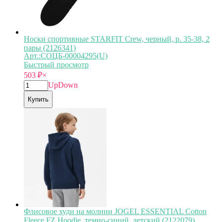
Носки спортивные STARFIT Crew, черный, р. 35-38, 2
пары (2126341)
Арт.:СОЦБ-00004295(U)
Быстрый просмотр
503
₽
×
Up
Down
Купить
Флисовое худи на молнии JOGEL ESSENTIAL Cotton
Fleece FZ Hoodie, темно-синий, детский (2122079)