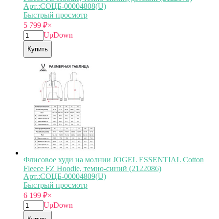
Арт.:СОЦБ-00004808(U)
Быстрый просмотр
5 799
₽
×
Up
Down
Купить
Флисовое худи на молнии JOGEL ESSENTIAL Cotton
Fleece FZ Hoodie, темно-синий (2122086)
Арт.:СОЦБ-00004809(U)
Быстрый просмотр
6 199
₽
×
Up
Down