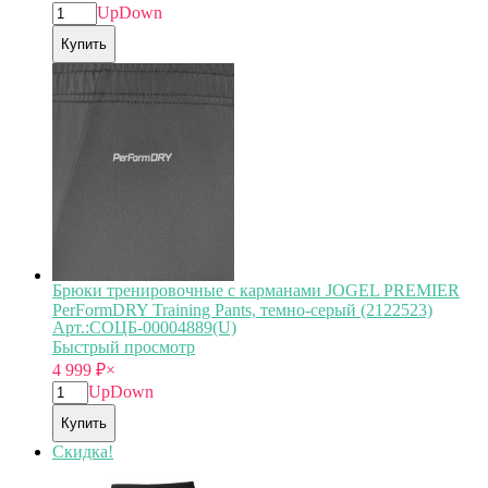
Up
Down
Купить
Брюки тренировочные с карманами JOGEL PREMIER
PerFormDRY Training Pants, темно-серый (2122523)
Арт.:СОЦБ-00004889(U)
Быстрый просмотр
4 999
₽
×
Up
Down
Купить
Скидка!