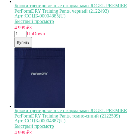
Брюки тренировочные с карманами JOGEL PREMIER
PerFormDRY Training Pants, черный (2122493)
Арт.:СОЦБ-00004885(U)
Быстрый просмотр
4 999
₽
×
Up
Down
Купить
Брюки тренировочные с карманами JOGEL PREMIER
PerFormDRY Training Pants, темно-синий (2122509)
Арт.:СОЦБ-00004887(U)
Быстрый просмотр
4 999
₽
×