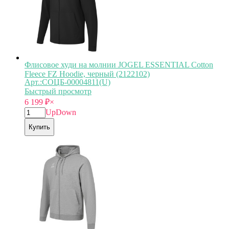
Флисовое худи на молнии JOGEL ESSENTIAL Cotton
Fleece FZ Hoodie, черный (2122102)
Арт.:СОЦБ-00004811(U)
Быстрый просмотр
6 199
₽
×
Up
Down
Купить