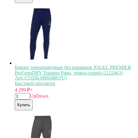
Брюки тренировочные без карманов JOGEL PREMIER
PerFormDRY Training Pants, темно-синий (2122463)
Арт.:СОЦБ-00004881(U)
Быстрый просмотр
4 299
₽
×
Up
Down
Купить