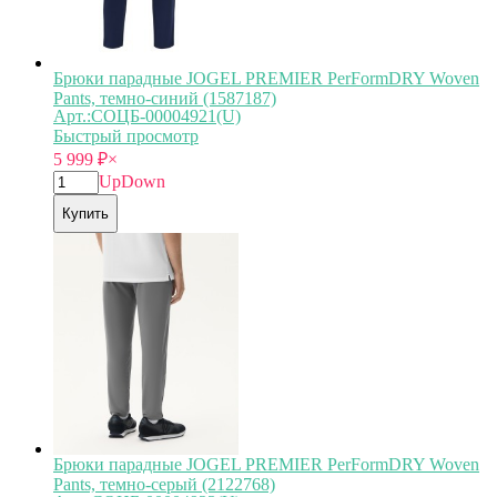
Брюки парадные JOGEL PREMIER PerFormDRY Woven
Pants, темно-синий (1587187)
Арт.:СОЦБ-00004921(U)
Быстрый просмотр
5 999
₽
×
Up
Down
Купить
Брюки парадные JOGEL PREMIER PerFormDRY Woven
Pants, темно-серый (2122768)