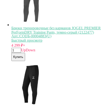
Брюки тренировочные без карманов JOGEL PREMIER
PerFormDRY Training Pants, темно-серый (2122477)
Арт.:СОЦБ-00004883(U)
Быстрый просмотр
4 299
₽
×
Up
Down
Купить