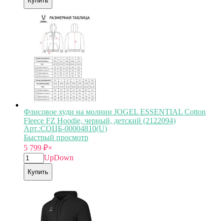
Купить
Флисовое худи на молнии JOGEL ESSENTIAL Cotton
Fleece FZ Hoodie, черный, детский (2122094)
Арт.:СОЦБ-00004810(U)
Быстрый просмотр
5 799
₽
×
Up
Down
Купить