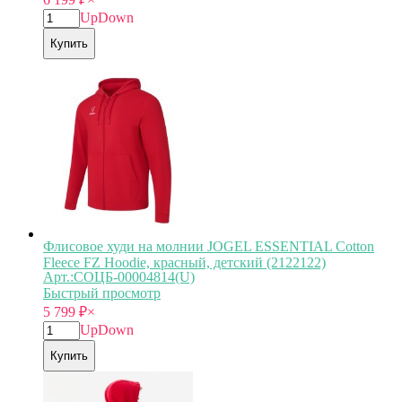
Up
Down
Купить
Флисовое худи на молнии JOGEL ESSENTIAL Cotton
Fleece FZ Hoodie, красный, детский (2122122)
Арт.:СОЦБ-00004814(U)
Быстрый просмотр
5 799
₽
×
Up
Down
Купить