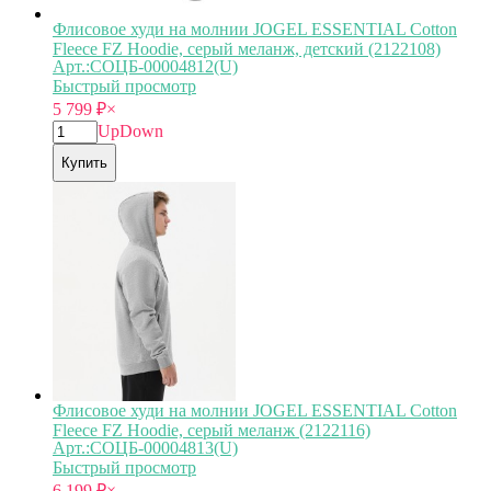
Флисовое худи на молнии JOGEL ESSENTIAL Cotton
Fleece FZ Hoodie, серый меланж, детский (2122108)
Арт.:СОЦБ-00004812(U)
Быстрый просмотр
5 799
₽
×
Up
Down
Купить
Флисовое худи на молнии JOGEL ESSENTIAL Cotton
Fleece FZ Hoodie, серый меланж (2122116)
Арт.:СОЦБ-00004813(U)
Быстрый просмотр
6 199
₽
×