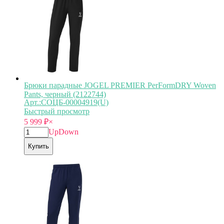
Брюки парадные JOGEL PREMIER PerFormDRY Woven
Pants, черный (2122744)
Арт.:СОЦБ-00004919(U)
Быстрый просмотр
5 999
₽
×
Up
Down
Купить