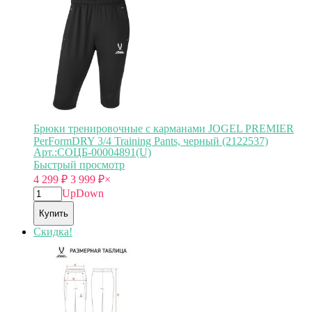
Брюки тренировочные с карманами JOGEL PREMIER
PerFormDRY 3/4 Training Pants, черный (2122537)
Арт.:СОЦБ-00004891(U)
Быстрый просмотр
4 299
₽
3 999
₽
×
Up
Down
Купить
Скидка!