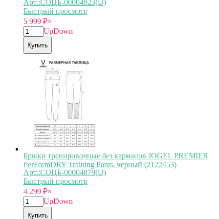
Арт.:СОЦБ-00004923(U)
Быстрый просмотр
5 999
₽
×
Up
Down
Купить
Брюки тренировочные без карманов JOGEL PREMIER
PerFormDRY Training Pants, черный (2122453)
Арт.:СОЦБ-00004879(U)
Быстрый просмотр
4 299
₽
×
Up
Down
Купить