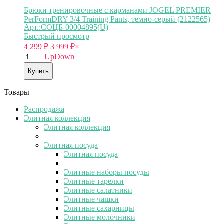
Брюки тренировочные с карманами JOGEL PREMIER
PerFormDRY 3/4 Training Pants, темно-серый (2122565)
Арт.:СОЦБ-00004895(U)
Быстрый просмотр
4 299
₽
3 999
₽
×
Up
Down
Купить
Товары
Распродажа
Элитная коллекция
Элитная коллекция
Элитная посуда
Элитная посуда
Элитные наборы посуды
Элитные тарелки
Элитные салатники
Элитные чашки
Элитные сахарницы
Элитные молочники