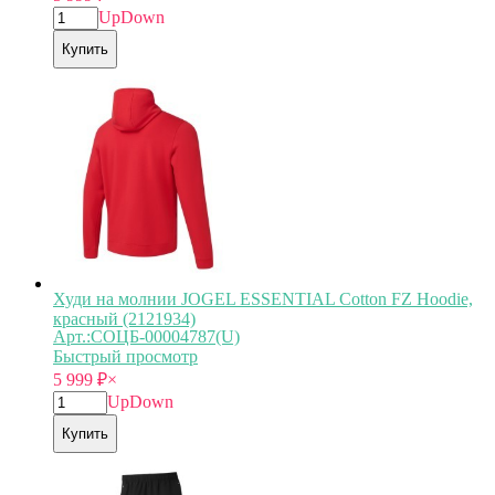
Up
Down
Купить
Худи на молнии JOGEL ESSENTIAL Cotton FZ Hoodie,
красный (2121934)
Арт.:СОЦБ-00004787(U)
Быстрый просмотр
5 999
₽
×
Up
Down
Купить