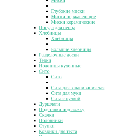
Миски
Глубокие миски
Миски нержавеющие
Миски керамические
Посуда для перца
Хлебницы
Хлебницы
Большие хлебницы
Разделочные доски
Терки
Ножницы кухонные
Сито
Сито
Сита для заваривания чая
Сита для муки
Сита с ручкой
Дуршлаги
Подставки под ложку
Скалки
Половники
Ступки
Коврики для теста