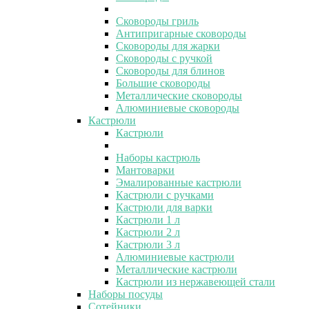
Сковороды гриль
Антипригарные сковороды
Сковороды для жарки
Сковороды с ручкой
Сковороды для блинов
Большие сковороды
Металлические сковороды
Алюминиевые сковороды
Кастрюли
Кастрюли
Наборы кастрюль
Мантоварки
Эмалированные кастрюли
Кастрюли с ручками
Кастрюли для варки
Кастрюли 1 л
Кастрюли 2 л
Кастрюли 3 л
Алюминиевые кастрюли
Металлические кастрюли
Кастрюли из нержавеющей стали
Наборы посуды
Сотейники