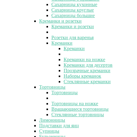
Сахарницы кухонные
Сахарницы круглые
Сахарницы большие
Креманки и розетки
Креманки и розетки
Розетки для варенья
Креманки
Креманки
Креманки на ножке
Креманки для десертов
Прозрачные креманки
Наборы креманок
Стеклянные креманки
Тортовницы
Тортовницы
Тортовницы на ножке
Вращающиеся тортовницы
Стеклянные тортовницы
Лимонницы
Подставки для яиц
Супницы
Бульонницы