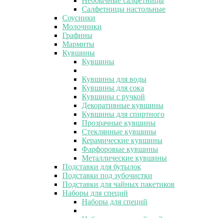
Необычные салфетницы
Салфетницы настольные
Соусники
Молочники
Графины
Мармиты
Кувшины
Кувшины
Кувшины для воды
Кувшины для сока
Кувшины с ручкой
Декоративные кувшины
Кувшины для спиртного
Прозрачные кувшины
Стеклянные кувшины
Керамические кувшины
Фарфоровые кувшины
Металлические кувшины
Подставки для бутылок
Подставки под зубочистки
Подставки для чайных пакетиков
Наборы для специй
Наборы для специй