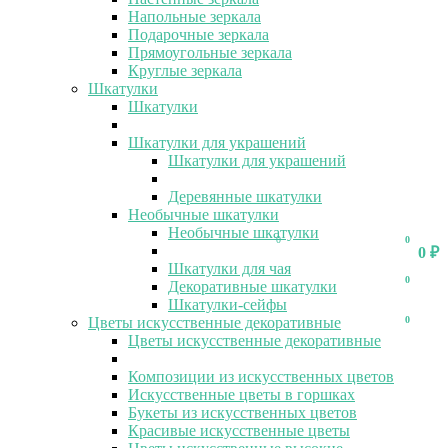
Напольные зеркала
Подарочные зеркала
Прямоугольные зеркала
Круглые зеркала
Шкатулки
Шкатулки
Шкатулки для украшений
Шкатулки для украшений
Деревянные шкатулки
Необычные шкатулки
Необычные шкатулки
0
0
0
₽
Шкатулки для чая
0
Декоративные шкатулки
Шкатулки-сейфы
Цветы искусственные декоративные
0
Цветы искусственные декоративные
Композиции из искусственных цветов
Искусственные цветы в горшках
Букеты из искусственных цветов
Красивые искусственные цветы