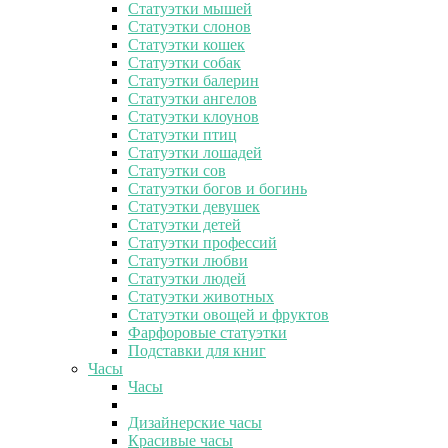
Статуэтки мышей
Статуэтки слонов
Статуэтки кошек
Статуэтки собак
Статуэтки балерин
Статуэтки ангелов
Статуэтки клоунов
Статуэтки птиц
Статуэтки лошадей
Статуэтки сов
Статуэтки богов и богинь
Статуэтки девушек
Статуэтки детей
Статуэтки профессий
Статуэтки любви
Статуэтки людей
Статуэтки животных
Статуэтки овощей и фруктов
Фарфоровые статуэтки
Подставки для книг
Часы
Часы
Дизайнерские часы
Красивые часы