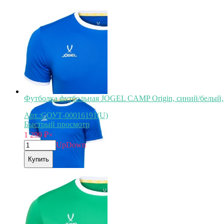
Футболка футбольная JOGEL CAMP Origin, синий/белый, 
Арт.:СОУТ-00016191(U)
Быстрый просмотр
1 299
₽
×
Up
Down
Купить