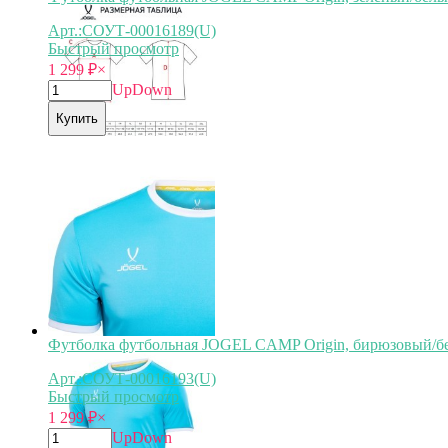
Арт.:СОУТ-00016189(U)
Быстрый просмотр
1 299
₽
×
Up
Down
Купить
Футболка футбольная JOGEL CAMP Origin, бирюзовый/бе
Арт.:СОУТ-00016193(U)
Быстрый просмотр
1 299
₽
×
Up
Down