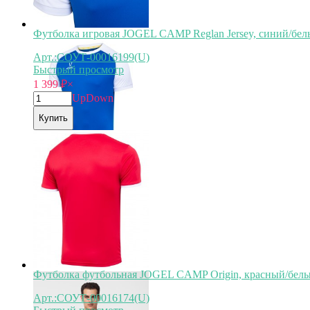
Футболка игровая JOGEL CAMP Reglan Jersey, синий/белы
Арт.:СОУТ-00016199(U)
Быстрый просмотр
1 399
₽
×
Up
Down
Купить
Футболка футбольная JOGEL CAMP Origin, красный/белы
Арт.:СОУТ-00016174(U)