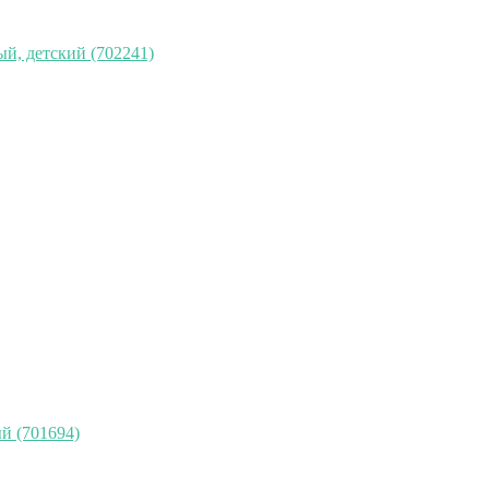
й, детский (702241)
й (701694)