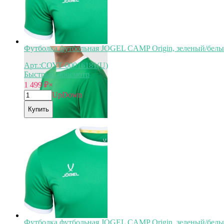
Футболка футбольная JOGEL CAMP Origin, зеленый/белы
Арт.:СОУТ-00016181(U)
Быстрый просмотр
1 499
₽
×
Up
Down
Купить
Футболка футбольная JOGEL CAMP Origin, зеленый/белый