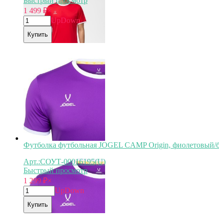
Быстрый просмотр
1 499
₽
×
Up
Down
Купить
Футболка футбольная JOGEL CAMP Origin, фиолетовый/б
Арт.:СОУТ-00016195(U)
Быстрый просмотр
1 299
₽
×
Up
Down
Купить