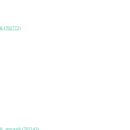
й (701772)
, детский (702143)