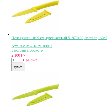
Нож кухонный 9 см, цвет желтый 51879100, Металл, 
Арт.:RMRS-51879100(U)
Быстрый просмотр
2 100
₽
×
Up
Down
Купить