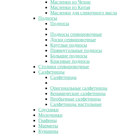
Масленки из Чехии
Масленки из Китая
Масленки для сливочного масла
Подносы
Подносы
Подносы сервировочные
Доски сервировочные
Круглые подносы
Прямоугольные подносы
Большие подносы
Красивые подносы
Столики сервировочные
Салфетницы
Салфетницы
Оригинальные салфетницы
Керамические салфетницы
Необычные салфетницы
Салфетницы настольные
Соусники
Молочники
Графины
Мармиты
Кувшины