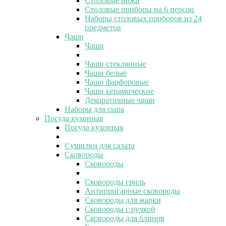
Столовые ножи
Столовые приборы на 6 персон
Наборы столовых приборов из 24
предметов
Чаши
Чаши
Чаши стеклянные
Чаши белые
Чаши фарфоровые
Чаши керамические
Декоративные чаши
Наборы для сыра
Посуда кухонная
Посуда кухонная
Сушилки для салата
Сковороды
Сковороды
Сковороды гриль
Антипригарные сковороды
Сковороды для жарки
Сковороды с ручкой
Сковороды для блинов