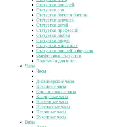
Статуэтки лошадей
Статуэтки сов
Статуэтки богов и богинь
Статуэтки девушек
Статуэтки детей
Статуэтки профессий
Статуэтки любви
Статуэтки людей
Статуэтки животных
Статуэтки овощей и фруктов
Фарфоровые статуэтки
Подставки для книг
Часы
Часы
Дизайнерские часы
Красивые часы
Оригинальные часы
Кварцевые часы
Настенные часы
Настольные часы
Песочные часы
Кухонные часы
Вазы