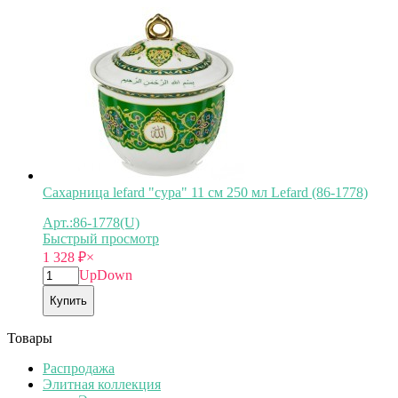
Сахарница lefard "сура" 11 см 250 мл Lefard (86-1778)
Арт.:86-1778(U)
Быстрый просмотр
1 328
₽
×
Up
Down
Купить
Товары
Распродажа
Элитная коллекция