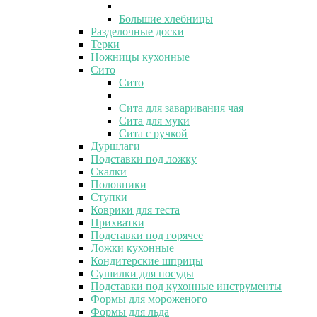
Большие хлебницы
Разделочные доски
Терки
Ножницы кухонные
Сито
Сито
Сита для заваривания чая
Сита для муки
Сита с ручкой
Дуршлаги
Подставки под ложку
Скалки
Половники
Ступки
Коврики для теста
Прихватки
Подставки под горячее
Ложки кухонные
Кондитерские шприцы
Сушилки для посуды
Подставки под кухонные инструменты
Формы для мороженого
Формы для льда