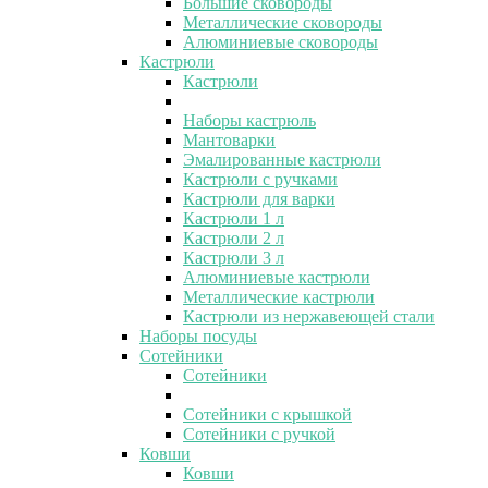
Большие сковороды
Металлические сковороды
Алюминиевые сковороды
Кастрюли
Кастрюли
Наборы кастрюль
Мантоварки
Эмалированные кастрюли
Кастрюли с ручками
Кастрюли для варки
Кастрюли 1 л
Кастрюли 2 л
Кастрюли 3 л
Алюминиевые кастрюли
Металлические кастрюли
Кастрюли из нержавеющей стали
Наборы посуды
Сотейники
Сотейники
Сотейники с крышкой
Сотейники с ручкой
Ковши
Ковши