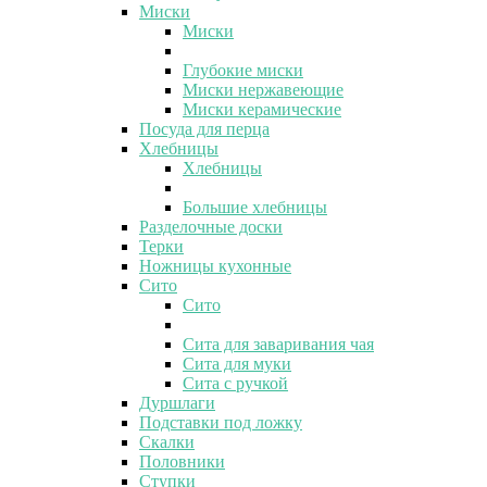
Миски
Миски
Глубокие миски
Миски нержавеющие
Миски керамические
Посуда для перца
Хлебницы
Хлебницы
Большие хлебницы
Разделочные доски
Терки
Ножницы кухонные
Сито
Сито
Сита для заваривания чая
Сита для муки
Сита с ручкой
Дуршлаги
Подставки под ложку
Скалки
Половники
Ступки