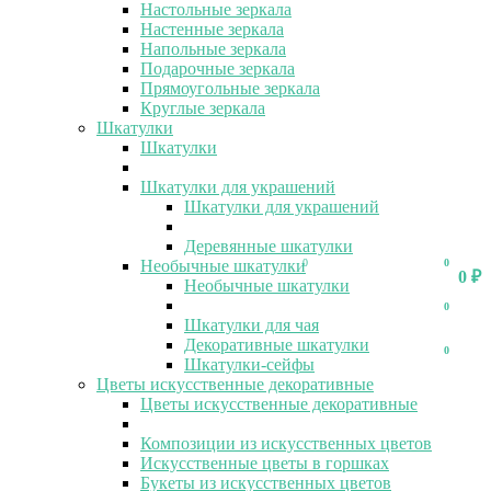
Настольные зеркала
Настенные зеркала
Напольные зеркала
Подарочные зеркала
Прямоугольные зеркала
Круглые зеркала
Шкатулки
Шкатулки
Шкатулки для украшений
Шкатулки для украшений
Деревянные шкатулки
Необычные шкатулки
0
0
0
₽
Необычные шкатулки
0
Шкатулки для чая
Декоративные шкатулки
0
Шкатулки-сейфы
Цветы искусственные декоративные
Цветы искусственные декоративные
Композиции из искусственных цветов
Искусственные цветы в горшках
Букеты из искусственных цветов