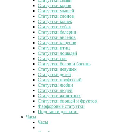
Статуэтки семьи
Статуэтки коров
Статуэтки мышей
Статуэтки слонов
Статуэтки кошек
Статуэтки собак
Статуэтки балерин
Статуэтки ангелов
Статуэтки клоунов
Статуэтки птиц
Статуэтки лошадей
Статуэтки сов
Статуэтки богов и богинь
Статуэтки девушек
Статуэтки детей
Статуэтки профессий
Статуэтки любви
Статуэтки людей
Статуэтки животных
Статуэтки овощей и фруктов
Фарфоровые статуэтки
Подставки для книг
Часы
Часы