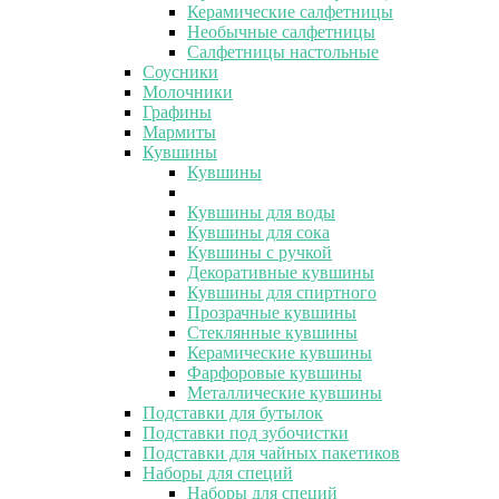
Керамические салфетницы
Необычные салфетницы
Салфетницы настольные
Соусники
Молочники
Графины
Мармиты
Кувшины
Кувшины
Кувшины для воды
Кувшины для сока
Кувшины с ручкой
Декоративные кувшины
Кувшины для спиртного
Прозрачные кувшины
Стеклянные кувшины
Керамические кувшины
Фарфоровые кувшины
Металлические кувшины
Подставки для бутылок
Подставки под зубочистки
Подставки для чайных пакетиков
Наборы для специй
Наборы для специй