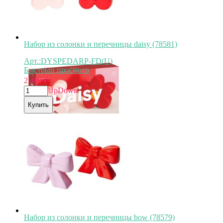
Набор из солонки и перечницы daisy (78581)
Арт.:DYSPEDARP-FD(U)
Быстрый просмотр
2 490
₽
×
Up
Down
Купить
Набор из солонки и перечницы bow (78579)