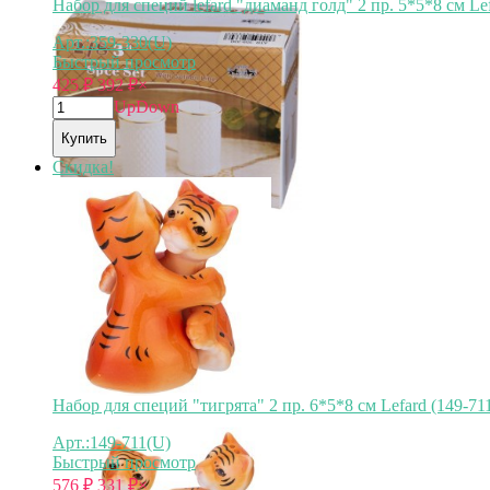
Набор для специй lefard "диаманд голд" 2 пр. 5*5*8 см Lef
Арт.:359-330(U)
Быстрый просмотр
425
₽
392
₽
×
Up
Down
Купить
Скидка!
Набор для специй "тигрята" 2 пр. 6*5*8 см Lefard (149-71
Арт.:149-711(U)
Быстрый просмотр
576
₽
331
₽
×