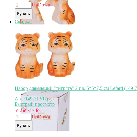
Up
Down
Купить
Скидка!
Набор для специй "тигрята" 2 пр. 5*5*7,5 см Lefard (149-7
Арт.:149-713(U)
Быстрый просмотр
552
₽
317
₽
×
Up
Down
Купить