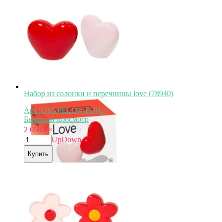
Набор из солонки и перечницы love (78940)
Арт.:DYSPELOV-FD(U)
Быстрый просмотр
2 650
₽
×
Up
Down
Купить