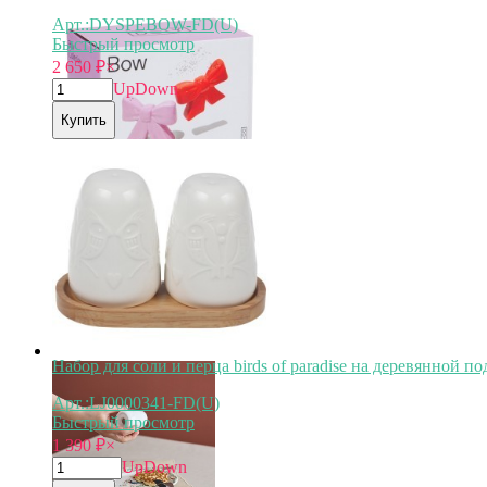
Арт.:DYSPEBOW-FD(U)
Быстрый просмотр
2 650
₽
×
Up
Down
Купить
Набор для соли и перца birds of paradise на деревянной по
Арт.:LJ0000341-FD(U)
Быстрый просмотр
1 390
₽
×
Up
Down