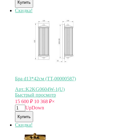
Купить
Скидка!
Бра d13*42см (TT-00000587)
Арт.:K2KG0604W-1(U)
Быстрый просмотр
15 600
₽
10 368
₽
×
Up
Down
Купить
Скидка!