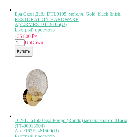
Бра Скон Дабл DTL9105, металл, Gold, black finish,
RESTORATION HARDWARE
Арт.:RMRS-DTL9105(U)
Быстрый просмотр
135 800
₽
×
Up
Down
Купить
162FL- 61500 Бра Рондо (Rondo) металл золото d16см
(TT-00013004)
Арт.:162FL-61500(U)
Быстрый просмотр