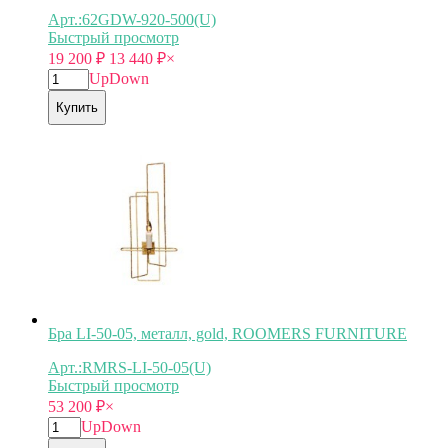
Арт.:62GDW-920-500(U)
Быстрый просмотр
19 200
₽
13 440
₽
×
Up
Down
Купить
Бра LI-50-05, металл, gold, ROOMERS FURNITURE
Арт.:RMRS-LI-50-05(U)
Быстрый просмотр
53 200
₽
×
Up
Down