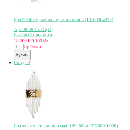
Бра 50*40см, металл цвет шампань (TT-00004975)
Арт.:86-8015/3G(U)
Быстрый просмотр
18 200
₽
9 100
₽
×
Up
Down
Купить
Скидка!
Бра золото, стекло прозрач. 18*h50см (TT-00010098)