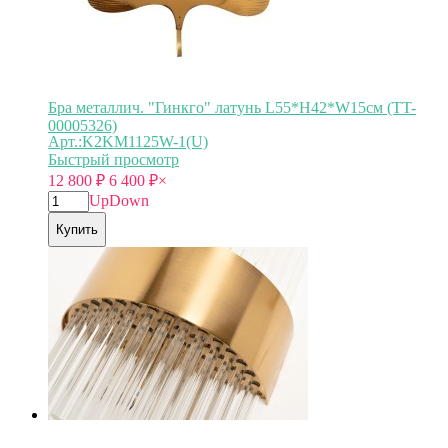
Бра металлич. "Гинкго" латунь L55*H42*W15см (TT-
00005326)
Арт.:K2KM1125W-1(U)
Быстрый просмотр
12 800
₽
6 400
₽
×
Up
Down
Купить