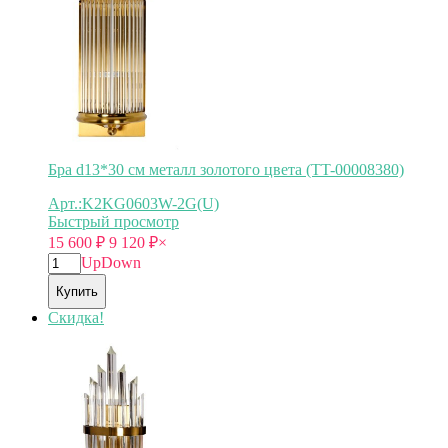
Бра d13*30 см металл золотого цвета (TT-00008380)
Арт.:K2KG0603W-2G(U)
Быстрый просмотр
15 600
₽
9 120
₽
×
Up
Down
Купить
Скидка!