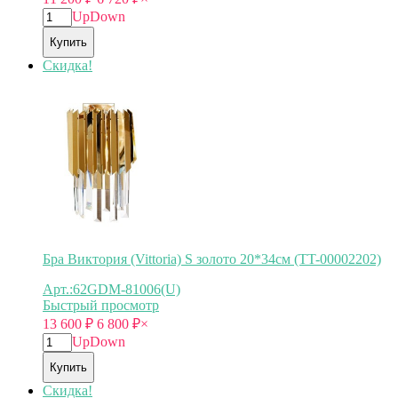
Up
Down
Купить
Скидка!
Бра Виктория (Vittoria) S золото 20*34см (TT-00002202)
Арт.:62GDM-81006(U)
Быстрый просмотр
13 600
₽
6 800
₽
×
Up
Down
Купить
Скидка!