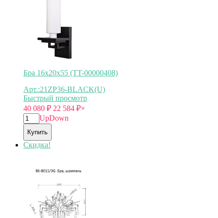
Бра 16х20х55 (TT-00000408)
Арт.:21ZP36-BLACK(U)
Быстрый просмотр
40 080
₽
22 584
₽
×
Up
Down
Купить
Скидка!