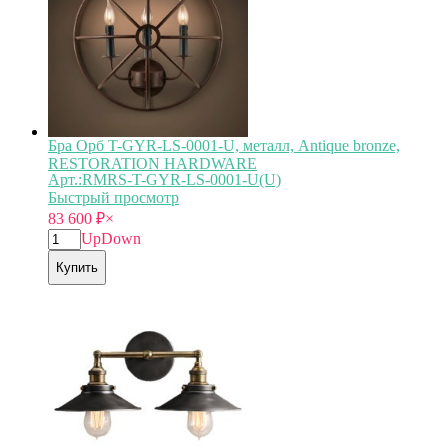
Бра Орб T-GYR-LS-0001-U, металл, Antique bronze,
RESTORATION HARDWARE
Арт.:RMRS-T-GYR-LS-0001-U(U)
Быстрый просмотр
83 600
₽
×
Up
Down
Купить