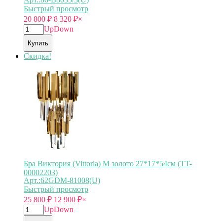
Быстрый просмотр
20 800
₽
8 320
₽
×
Up
Down
Купить
Скидка!
Бра Виктория (Vittoria) M золото 27*17*54см (TT-
00002203)
Арт.:62GDM-81008(U)
Быстрый просмотр
25 800
₽
12 900
₽
×
Up
Down