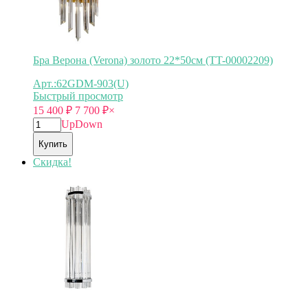
Бра Верона (Verona) золото 22*50см (TT-00002209)
Арт.:62GDM-903(U)
Быстрый просмотр
15 400
₽
7 700
₽
×
Up
Down
Купить
Скидка!