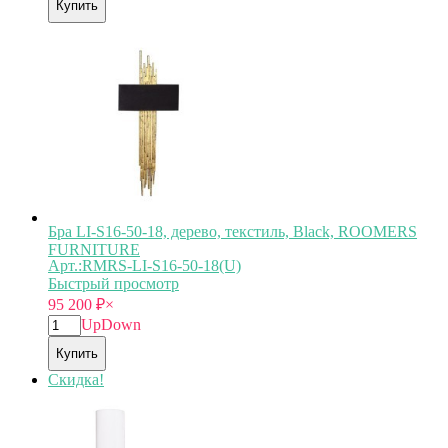
Купить
Бра LI-S16-50-18, дерево, текстиль, Black, ROOMERS
FURNITURE
Арт.:RMRS-LI-S16-50-18(U)
Быстрый просмотр
95 200
₽
×
Up
Down
Купить
Скидка!