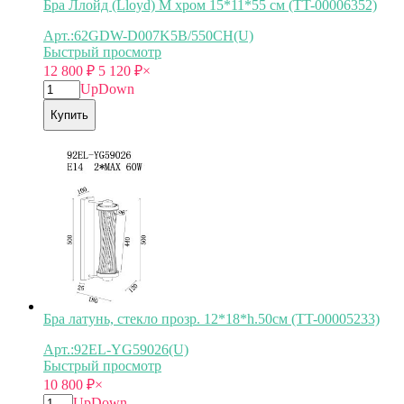
Бра Ллойд (Lloyd) M хром 15*11*55 см (TT-00006352)
Арт.:62GDW-D007K5B/550CH(U)
Быстрый просмотр
12 800
₽
5 120
₽
×
Up
Down
Купить
Бра латунь, стекло прозр. 12*18*h.50см (TT-00005233)
Арт.:92EL-YG59026(U)
Быстрый просмотр
10 800
₽
×
Up
Down