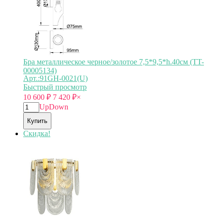
Бра металлическое черное/золотое 7,5*9,5*h.40см (TT-
00005134)
Арт.:91GH-0021(U)
Быстрый просмотр
10 600
₽
7 420
₽
×
Up
Down
Купить
Скидка!