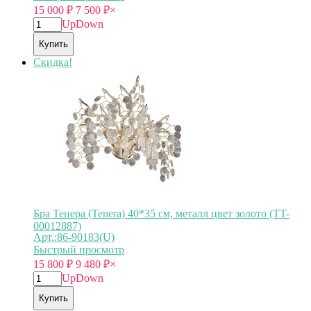
15 000
₽
7 500
₽
×
Up
Down
Купить
Скидка!
Бра Тенера (Tenera) 40*35 см, металл цвет золото (TT-
00012887)
Арт.:86-90183(U)
Быстрый просмотр
15 800
₽
9 480
₽
×
Up
Down
Купить