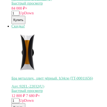
Быстрый просмотр
84 000
₽
×
Up
Down
Купить
Скидка!
Бра металлич., цвет чёрный. h34см (TT-00011656)
Арт.:92EL-22032(U)
Быстрый просмотр
12 800
₽
7 680
₽
×
Up
Down