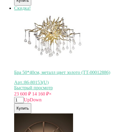
Купить
Скидка!
Бра 50*40см, металл цвет золото (TT-00012886)
Арт.:86-80153(U)
Быстрый просмотр
23 600
₽
14 160
₽
×
Up
Down
Купить