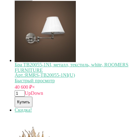
Бра TB20055-1NI, металл, текстиль, white, ROOMERS
FURNITURE
Арт.:RMRS-TB20055-1NI(U)
Быстрый просмотр
40 600
₽
×
Up
Down
Купить
Скидка!