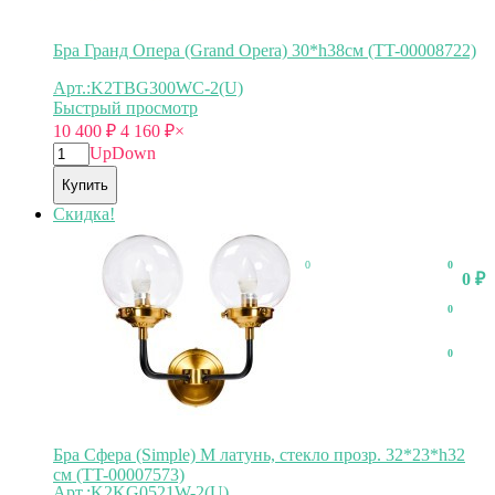
Бра Гранд Опера (Grand Opera) 30*h38см (TT-00008722)
Арт.:K2TBG300WC-2(U)
Быстрый просмотр
10 400
₽
4 160
₽
×
Up
Down
Купить
Скидка!
0
0
0
₽
0
0
Бра Сфера (Simple) M латунь, стекло прозр. 32*23*h32
см (TT-00007573)
Арт.:K2KG0521W-2(U)