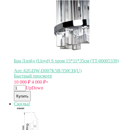
Бра Ллойд (Lloyd) S хром 15*11*35см (TT-00005339)
Арт.:62GDW-D007K5B/350CH(U)
Быстрый просмотр
10 000
₽
4 000
₽
×
Up
Down
Купить
Скидка!