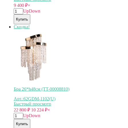
9 400
₽
×
Up
Down
Купить
Скидка!
Бра 26*h48см (TT-00008810)
Арт.:62GDM-1102(U)
Быстрый просмотр
22 800
₽
10 224
₽
×
Up
Down
Купить