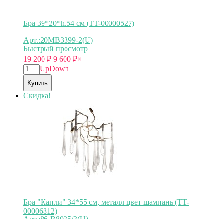
Бра 39*20*h.54 см (TT-00000527)
Арт.:20MB3399-2(U)
Быстрый просмотр
19 200
₽
9 600
₽
×
Up
Down
Купить
Скидка!
Бра "Капли" 34*55 см, металл цвет шампань (TT-
00006812)
Арт.:86-B8035/3(U)