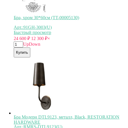
Бра, хром 30*60см (TT-00005130)
Арт.:91GH-3003(U)
Быстрый просмотр
24 600
₽
12 300
₽
×
Up
Down
Купить
Бра Модерн DTL9123, металл, Black, RESTORATION
HARDWARE
Арт.:RMRS-DTL9123(U)