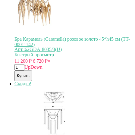
Бра Карамель (Caramella) розовое золото 45*h45 см (TT-
00011142)
Арт.:62GDA-8035/3(U)
Быстрый просмотр
11 200
₽
6 720
₽
×
Up
Down
Купить
Скидка!