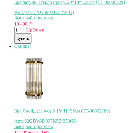
Бра латунь, стекло прозр. 20*10*h.50см (TT-00005229)
Арт.:92EL-YG59021G-2W(U)
Быстрый просмотр
10 400
₽
×
Up
Down
Купить
Скидка!
Бра Ллойд (Lloyd) S 15*11*35см (TT-00002180)
Арт.:62GDW-D007K5B/350(U)
Быстрый просмотр
11 200
₽
6 720
₽
×