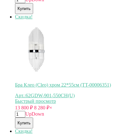
Купить
Скидка!
Бра Клео (Cleo) хром 22*55см (TT-00006351)
Арт.:62GDW-901-550CH(U)
Быстрый просмотр
13 800
₽
8 280
₽
×
Up
Down
Купить
Скидка!