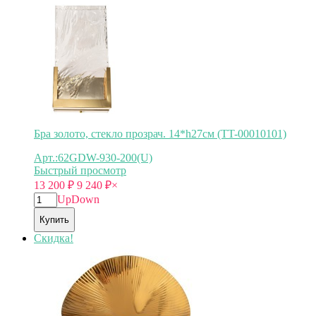
Бра золото, стекло прозрач. 14*h27см (TT-00010101)
Арт.:62GDW-930-200(U)
Быстрый просмотр
13 200
₽
9 240
₽
×
Up
Down
Купить
Скидка!