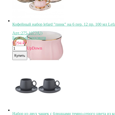
Кофейный набор lefard "пинк" на 6 пер. 12 пр. 100 мл Lefa
Арт.:275-1077(U)
Быстрый просмотр
5 294
₽
×
Up
Down
Купить
Набор из двух чашек с блюдцами темно-серого цвета из кол