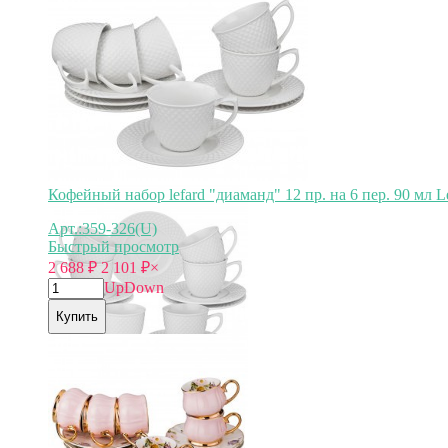
Кофейный набор lefard "диаманд" 12 пр. на 6 пер. 90 мл Le
Арт.:359-326(U)
Быстрый просмотр
2 688
₽
2 101
₽
×
Up
Down
Купить