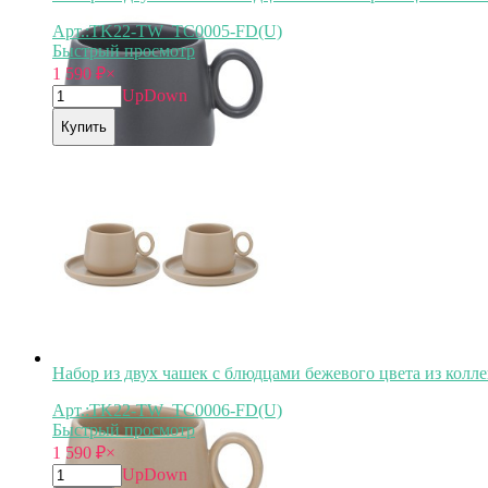
Арт.:TK22-TW_TC0005-FD(U)
Быстрый просмотр
1 590
₽
×
Up
Down
Купить
Набор из двух чашек с блюдцами бежевого цвета из коллекц
Арт.:TK22-TW_TC0006-FD(U)
Быстрый просмотр
1 590
₽
×
Up
Down