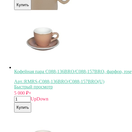
Купить
Кофейная пара C088-136BRO/C088-157BRO, фарфор, ro
Арт.:RMRS-C088-136BRO/C088-157BRO(U)
Быстрый просмотр
5 000
₽
×
Up
Down
Купить