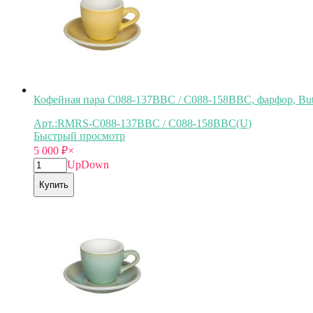
Кофейная пара C088-137BBC / C088-158BBC, фарфор, B
Арт.:RMRS-C088-137BBC / C088-158BBC(U)
Быстрый просмотр
5 000
₽
×
Up
Down
Купить