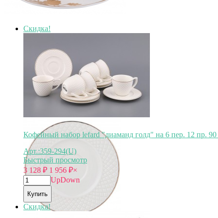
Скидка!
Кофейный набор lefard "диаманд голд" на 6 пер. 12 пр. 90 
Арт.:359-294(U)
Быстрый просмотр
3 128
₽
1 956
₽
×
Up
Down
Купить
Скидка!