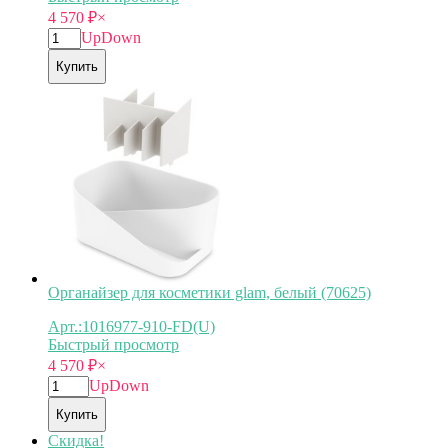
4 570
₽
×
Up
Down
Купить
Органайзер для косметики glam, белый (70625)
Арт.:1016977-910-FD(U)
Быстрый просмотр
4 570
₽
×
Up
Down
Купить
Скидка!