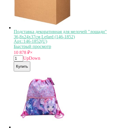
Подставка декоративная для мелочей "лошади"
36,8х24х37см Lefard (146-1852)
Арт.:146-1852(U)
Быстрый просмотр
10 878
₽
×
Up
Down
Купить