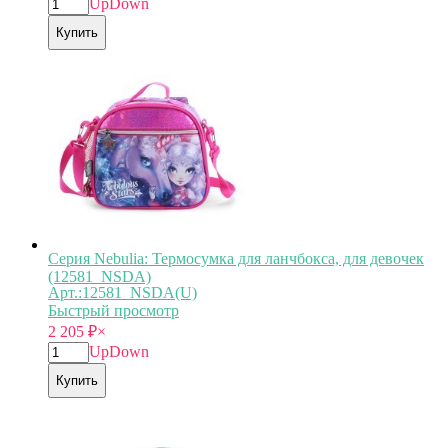
Up
Down
Купить
Серия Nebulia: Термосумка для ланчбокса, для девочек
(12581_NSDA)
Арт.:12581_NSDA(U)
Быстрый просмотр
2 205
₽
×
Up
Down
Купить