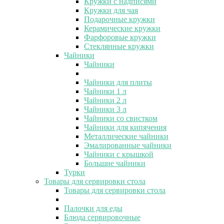
Кружки с надписями
Кружки для чая
Подарочные кружки
Керамические кружки
Фарфоровые кружки
Стеклянные кружки
Чайники
Чайники
Чайники для плиты
Чайники 1 л
Чайники 2 л
Чайники 3 л
Чайники со свистком
Чайники для кипячения
Металлические чайники
Эмалированные чайники
Чайники с крышкой
Большие чайники
Турки
Товары для сервировки стола
Товары для сервировки стола
Палочки для еды
Блюда сервировочные