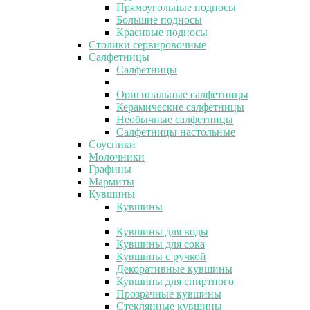
Прямоугольные подносы
Большие подносы
Красивые подносы
Столики сервировочные
Салфетницы
Салфетницы
Оригинальные салфетницы
Керамические салфетницы
Необычные салфетницы
Салфетницы настольные
Соусники
Молочники
Графины
Мармиты
Кувшины
Кувшины
Кувшины для воды
Кувшины для сока
Кувшины с ручкой
Декоративные кувшины
Кувшины для спиртного
Прозрачные кувшины
Стеклянные кувшины