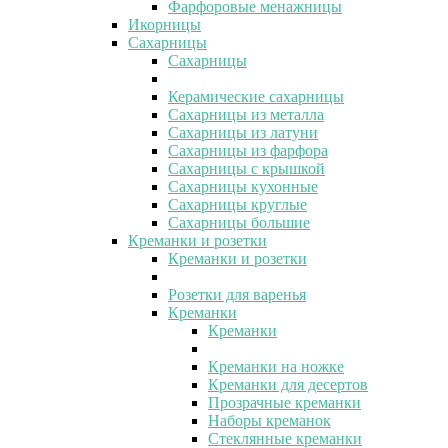
Фарфоровые менажницы
Икорницы
Сахарницы
Сахарницы
Керамические сахарницы
Сахарницы из металла
Сахарницы из латуни
Сахарницы из фарфора
Сахарницы с крышкой
Сахарницы кухонные
Сахарницы круглые
Сахарницы большие
Креманки и розетки
Креманки и розетки
Розетки для варенья
Креманки
Креманки
Креманки на ножке
Креманки для десертов
Прозрачные креманки
Наборы креманок
Стеклянные креманки