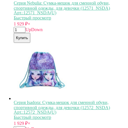
Серия Nebulia: Сумка-мешок для сменной обуви,
спортивной одежды, для девочки (12571_NSDA)
Арт.:12571_NSDA(U)
Быстрый просмотр
1 929
₽
×
Up
Down
Купить
Серия Isadora: Сумка-мешок для сменной обуви,
спортивной одежды, для девочки (12572_NSDA)
Арт.:12572_NSDA(U)
Быстрый просмотр
1 929
₽
×