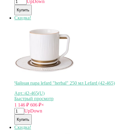
Up
Down
Купить
Скидка!
Чайная пара lefard "herbal" 250 мл Lefard (42-465)
Арт.:42-465(U)
Быстрый просмотр
1 146
₽
606
₽
×
Up
Down
Купить
Скидка!