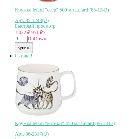
Кружка lefard "ссср" 500 мл Lefard (85-1243)
Арт.:85-1243(U)
Быстрый просмотр
1 022
₽
951
₽
×
Up
Down
Купить
Скидка!
Кружка lefard "котики" 450 мл Lefard (86-2317)
Арт.:86-2317(U)