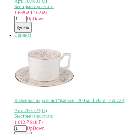
Арт.:760-631(U)
Быстрый просмотр
1 668
₽
1 102
₽
×
Up
Down
Купить
Скидка!
Кофейная пара lefard "фабьен" 200 мл Lefard (760-723)
Арт.:760-723(U)
Быстрый просмотр
1 612
₽
918
₽
×
Up
Down