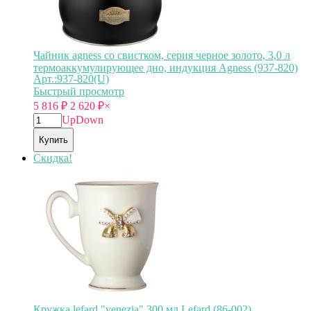
Чайник agness со свистком, серия черное золото, 3,0 л
термоаккумулирующее дно, индукция Agness (937-820)
Арт.:937-820(U)
Быстрый просмотр
5 816
₽
2 620
₽
×
Up
Down
Купить
Скидка!
Кружка lefard "venezia" 300 мл Lefard (86-002)