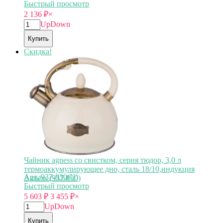
Быстрый просмотр
2 136
₽
×
Up
Down
Купить
Скидка!
Чайник agness со свистком, серия тюдор, 3,0 л
термоаккумулирующее дно, сталь 18/10,индукция
Арт.:937-830(U)
Agness (937-830)
Быстрый просмотр
5 603
₽
3 455
₽
×
Up
Down
Купить