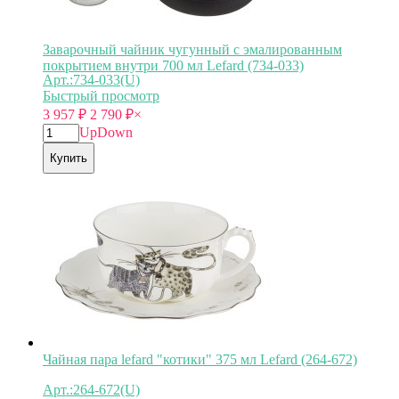
Заварочный чайник чугунный с эмалированным
покрытием внутри 700 мл Lefard (734-033)
Арт.:734-033(U)
Быстрый просмотр
3 957
₽
2 790
₽
×
Up
Down
Купить
Чайная пара lefard "котики" 375 мл Lefard (264-672)
Арт.:264-672(U)