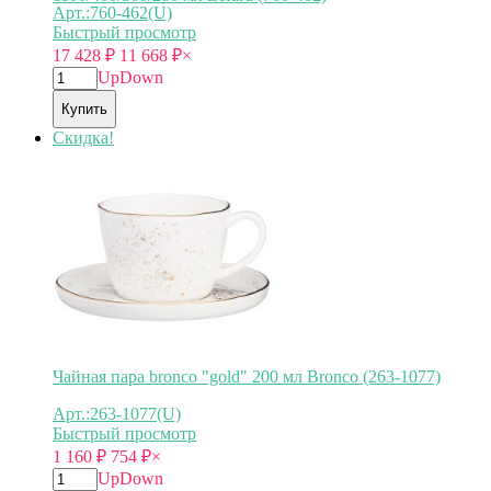
Арт.:760-462(U)
Быстрый просмотр
17 428
₽
11 668
₽
×
Up
Down
Купить
Скидка!
Чайная пара bronco "gold" 200 мл Bronco (263-1077)
Арт.:263-1077(U)
Быстрый просмотр
1 160
₽
754
₽
×
Up
Down