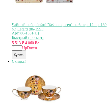
Чайный набор lefard "fashion queen" на 6 пер. 12 пр. 180
мл Lefard (86-1551)
Арт.:86-1551(U)
Быстрый просмотр
5 513
₽
4 060
₽
×
Up
Down
Купить
Скидка!