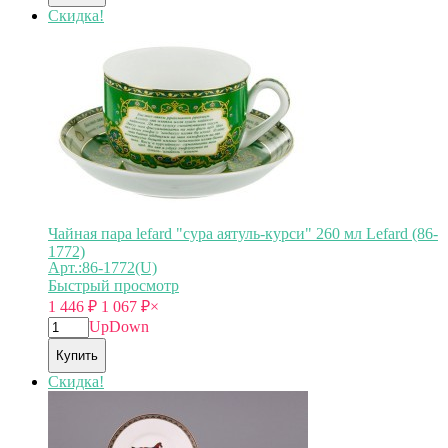
Скидка!
Чайная пара lefard "сура аятуль-курси" 260 мл Lefard (86-
1772)
Арт.:86-1772(U)
Быстрый просмотр
1 446
₽
1 067
₽
×
Up
Down
Купить
Скидка!