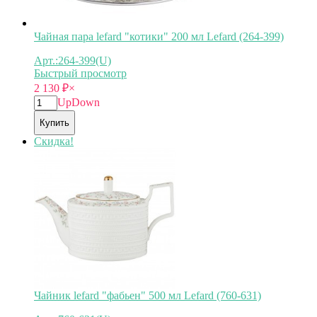
Чайная пара lefard "котики" 200 мл Lefard (264-399)
Арт.:264-399(U)
Быстрый просмотр
2 130
₽
×
Up
Down
Купить
Скидка!
Чайник lefard "фабьен" 500 мл Lefard (760-631)