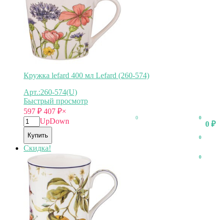
Кружка lefard 400 мл Lefard (260-574)
Арт.:260-574(U)
Быстрый просмотр
597
₽
407
₽
×
0
0
Up
Down
0
₽
Купить
0
Скидка!
0