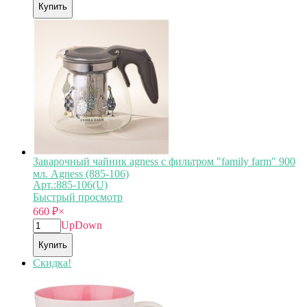
Купить
Заварочный чайник agness с фильтром "family farm" 900
мл. Agness (885-106)
Арт.:885-106(U)
Быстрый просмотр
660
₽
×
Up
Down
Купить
Скидка!