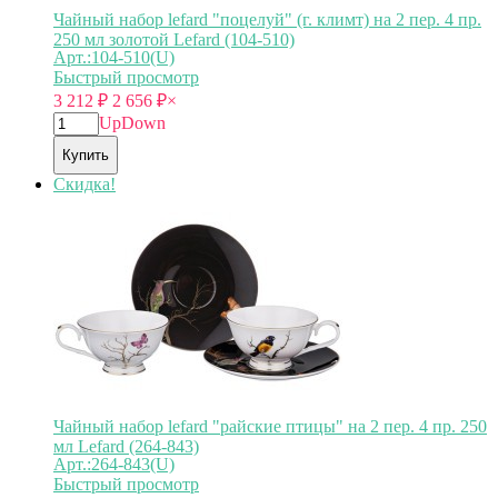
Чайный набор lefard "поцелуй" (г. климт) на 2 пер. 4 пр.
250 мл золотой Lefard (104-510)
Арт.:104-510(U)
Быстрый просмотр
3 212
₽
2 656
₽
×
Up
Down
Купить
Скидка!
Чайный набор lefard "райские птицы" на 2 пер. 4 пр. 250
мл Lefard (264-843)
Арт.:264-843(U)
Быстрый просмотр