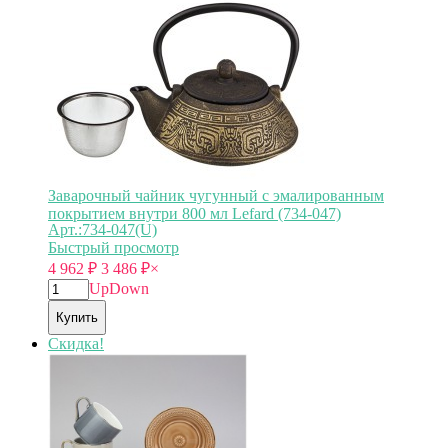
Заварочный чайник чугунный с эмалированным
покрытием внутри 800 мл Lefard (734-047)
Арт.:734-047(U)
Быстрый просмотр
4 962
₽
3 486
₽
×
Up
Down
Купить
Скидка!