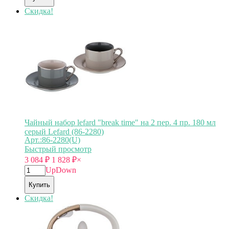
Скидка!
Чайный набор lefard "break time" на 2 пер. 4 пр. 180 мл
серый Lefard (86-2280)
Арт.:86-2280(U)
Быстрый просмотр
3 084
₽
1 828
₽
×
Up
Down
Купить
Скидка!