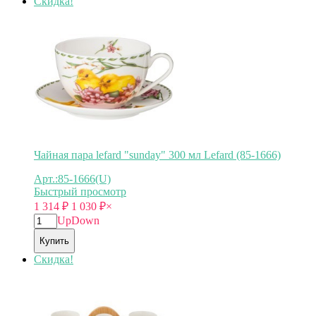
Скидка!
Чайная пара lefard "sunday" 300 мл Lefard (85-1666)
Арт.:85-1666(U)
Быстрый просмотр
1 314
₽
1 030
₽
×
Up
Down
Купить
Скидка!