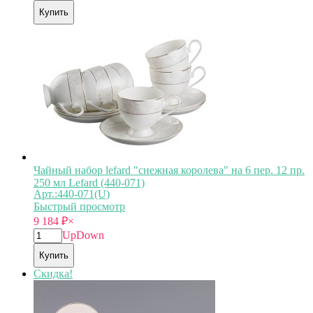
Купить
Чайный набор lefard "снежная королева" на 6 пер. 12 пр.
250 мл Lefard (440-071)
Арт.:440-071(U)
Быстрый просмотр
9 184
₽
×
Up
Down
Купить
Скидка!