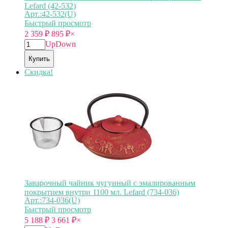
Lefard (42-532)
Арт.:42-532(U)
Быстрый просмотр
2 359
₽
895
₽
×
Up
Down
Купить
Скидка!
Заварочный чайник чугунный с эмалированным
покрытием внутри 1100 мл. Lefard (734-036)
Арт.:734-036(U)
Быстрый просмотр
5 188
₽
3 661
₽
×