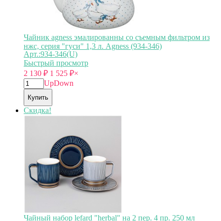
Чайник agness эмалированны со съемным фильтром из
нжс, серия "гуси" 1,3 л. Agness (934-346)
Арт.:934-346(U)
Быстрый просмотр
2 130
₽
1 525
₽
×
Up
Down
Купить
Скидка!
Чайный набор lefard "herbal" на 2 пер. 4 пр. 250 мл