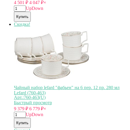
4 501
₽
4 047
₽
×
Up
Down
Купить
Скидка!
Чайный набор lefard "фабьен" на 6 пер. 12 пр. 280 мл
Lefard (760-463)
Арт.:760-463(U)
Быстрый просмотр
9 379
₽
6 779
₽
×
Up
Down
Купить