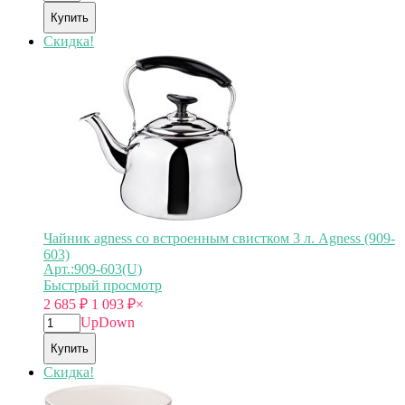
Купить
Скидка!
Чайник agness со встроенным свистком 3 л. Agness (909-
603)
Арт.:909-603(U)
Быстрый просмотр
2 685
₽
1 093
₽
×
Up
Down
Купить
Скидка!