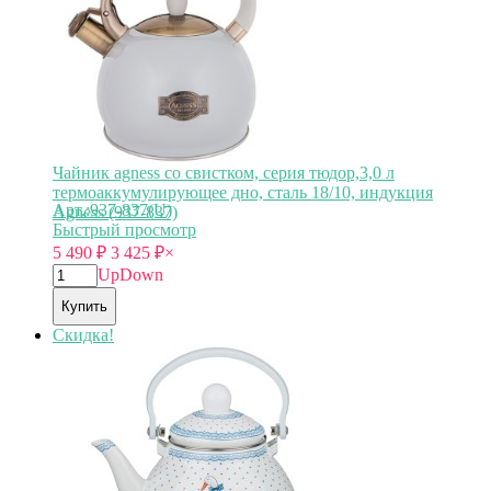
Чайник agness со свистком, серия тюдор,3,0 л
термоаккумулирующее дно, сталь 18/10, индукция
Арт.:937-837(U)
Agness (937-837)
Быстрый просмотр
5 490
₽
3 425
₽
×
Up
Down
Купить
Скидка!