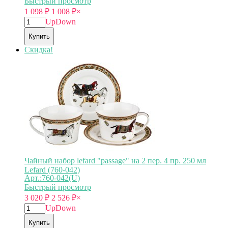
Быстрый просмотр
1 098
₽
1 008
₽
×
Up
Down
Купить
Скидка!
Чайный набор lefard "passage" на 2 пер. 4 пр. 250 мл
Lefard (760-042)
Арт.:760-042(U)
Быстрый просмотр
3 020
₽
2 526
₽
×
Up
Down
Купить