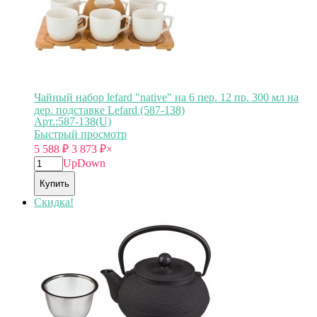
Чайный набор lefard "native" на 6 пер. 12 пр. 300 мл на
дер. подставке Lefard (587-138)
Арт.:587-138(U)
Быстрый просмотр
5 588
₽
3 873
₽
×
Up
Down
Купить
Скидка!