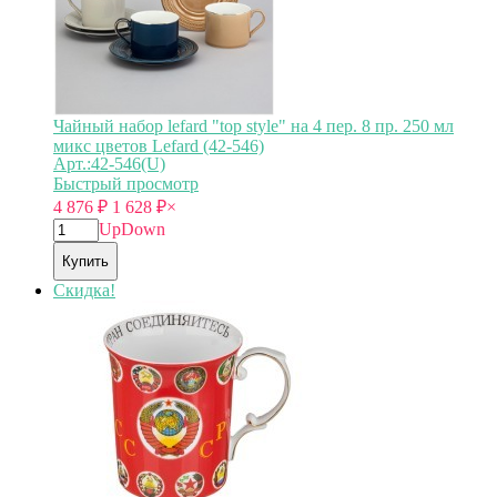
Чайный набор lefard "top style" на 4 пер. 8 пр. 250 мл
микс цветов Lefard (42-546)
Арт.:42-546(U)
Быстрый просмотр
4 876
₽
1 628
₽
×
Up
Down
Купить
Скидка!