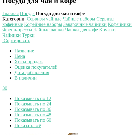
Посуда для чая и кофе
Главная
Посуда
Посуда для чая и кофе
Категории
:
Сервизы чайные
Чайные наборы
Сервизы
кофейные
Кофейные наборы
Заварочные чайники
Кофейники
Френч-прессы
Чайные чашки
Чашки для кофе
Кружки
Чайники
Турки
Сортировать
Название
Цена
Хиты продаж
Оценка покупателей
Дата добавления
В наличии
30
Показывать по 12
Показывать по 24
Показывать по 36
Показывать по 48
Показывать по 60
Показать всё