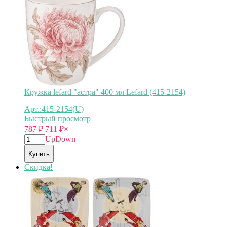
Кружка lefard "астра" 400 мл Lefard (415-2154)
Арт.:415-2154(U)
Быстрый просмотр
787
₽
711
₽
×
Up
Down
Купить
Скидка!