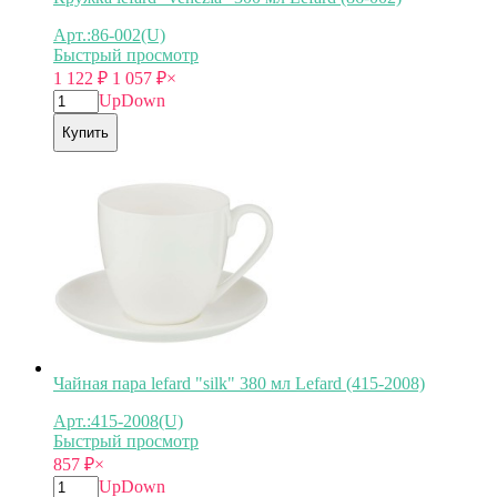
Арт.:86-002(U)
Быстрый просмотр
1 122
₽
1 057
₽
×
Up
Down
Купить
Чайная пара lefard "silk" 380 мл Lefard (415-2008)
Арт.:415-2008(U)
Быстрый просмотр
857
₽
×
Up
Down