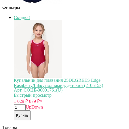
Фильтры
Скидка!
Купальник для плавания 25DEGREES Edge
Raspberry/Lilac, полиамид, детский (2105158)
Арт.:СОЦБ-00001761(U)
Быстрый просмотр
1 029
₽
879
₽
×
Up
Down
Купить
Товары