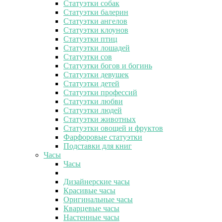
Статуэтки собак
Статуэтки балерин
Статуэтки ангелов
Статуэтки клоунов
Статуэтки птиц
Статуэтки лошадей
Статуэтки сов
Статуэтки богов и богинь
Статуэтки девушек
Статуэтки детей
Статуэтки профессий
Статуэтки любви
Статуэтки людей
Статуэтки животных
Статуэтки овощей и фруктов
Фарфоровые статуэтки
Подставки для книг
Часы
Часы
Дизайнерские часы
Красивые часы
Оригинальные часы
Кварцевые часы
Настенные часы