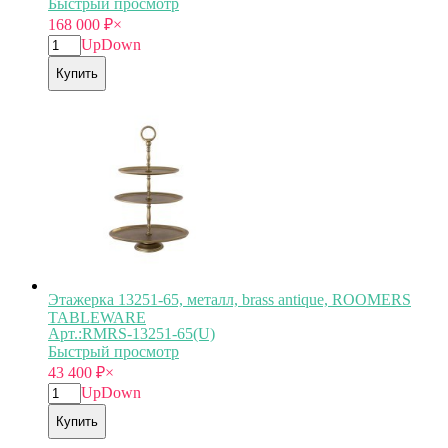
Быстрый просмотр
168 000
₽
×
Up
Down
Купить
Этажерка 13251-65, металл, brass antique, ROOMERS
TABLEWARE
Арт.:RMRS-13251-65(U)
Быстрый просмотр
43 400
₽
×
Up
Down
Купить