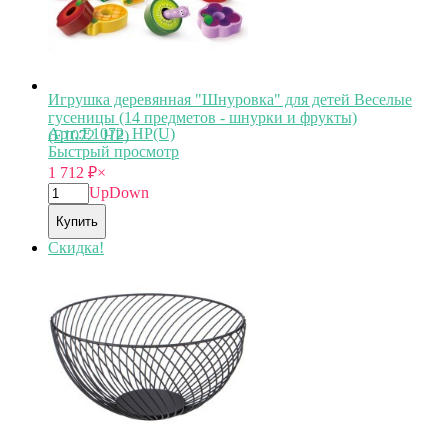
Игрушка деревянная "Шнуровка" для детей Веселые
гусеницы (14 предметов - шнурки и фрукты)
Арт.:E1072_HP(U)
(E1072_HP)
Быстрый просмотр
1 712
₽
×
Up
Down
Купить
Скидка!