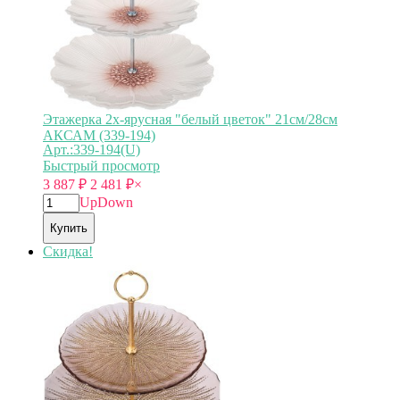
Этажерка 2х-ярусная "белый цветок" 21см/28см
АКСАМ (339-194)
Арт.:339-194(U)
Быстрый просмотр
3 887
₽
2 481
₽
×
Up
Down
Купить
Скидка!