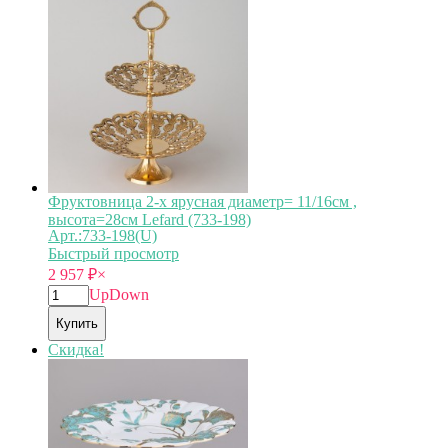
Фруктовница 2-х ярусная диаметр= 11/16см ,
высота=28см Lefard (733-198)
Арт.:733-198(U)
Быстрый просмотр
2 957
₽
×
Up
Down
Купить
Скидка!