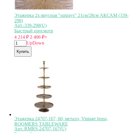
Этажерка 2х-ярусная "sunrays" 21см/28см АКСАМ (339-
298)
Арт.:339-298(U)
Быстрый просмотр
4 214
₽
2 406
₽
×
Up
Down
Купить
Этажерка 24707-167, 60, металл, Vintage brass,
ROOMERS TABLEWARE
Арт.:RMRS-24707-167(U)