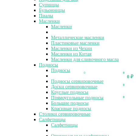
Супницы
Бульонницы
Пиалы
Масленки
Масленки
Металлические масленки
Пластиковые масленки
Масленки из Чехии
Масленки из Китая
Масленки для сливочного масла
Подносы
Подносы
0
0
0
₽
Подносы сервировочные
0
Доски сервировочные
Круглые подносы
Прямоугольные подносы
0
Большие подносы
Красивые подносы
Столики сервировочные
Салфетницы
Салфетницы
Оригинальные салфетницы