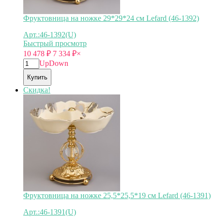
Фруктовница на ножке 29*29*24 см Lefard (46-1392)
Арт.:46-1392(U)
Быстрый просмотр
10 478
₽
7 334
₽
×
Up
Down
Купить
Скидка!
Фруктовница на ножке 25,5*25,5*19 см Lefard (46-1391)
Арт.:46-1391(U)