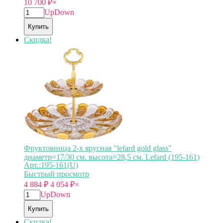
10 700
₽
×
Up
Down
Купить
Скидка!
Фруктовница 2-х ярусная "lefard gold glass"
диаметр=17/30 см. высота=28,5 см. Lefard (195-161)
Арт.:195-161(U)
Быстрый просмотр
4 884
₽
4 054
₽
×
Up
Down
Купить
Скидка!