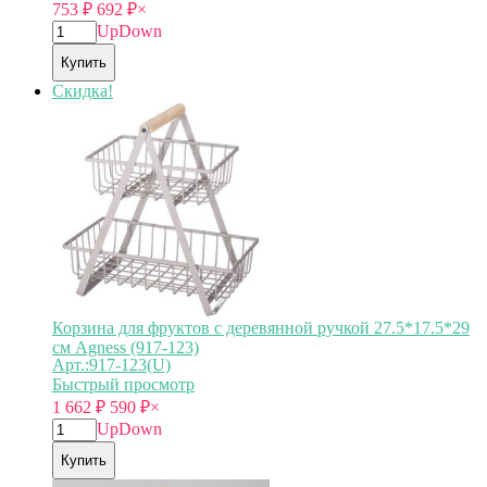
753
₽
692
₽
×
Up
Down
Купить
Скидка!
Корзина для фруктов с деревянной ручкой 27.5*17.5*29
см Agness (917-123)
Арт.:917-123(U)
Быстрый просмотр
1 662
₽
590
₽
×
Up
Down
Купить