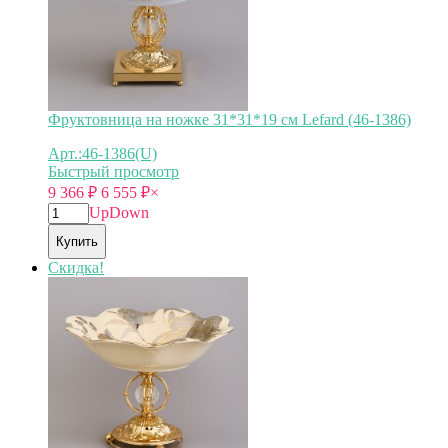
Фруктовница на ножке 31*31*19 см Lefard (46-1386)
Арт.:46-1386(U)
Быстрый просмотр
9 366
₽
6 555
₽
×
Up
Down
Купить
Скидка!