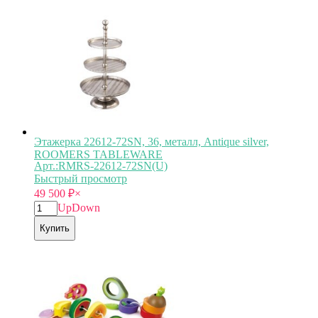
Этажерка 22612-72SN, 36, металл, Antique silver,
ROOMERS TABLEWARE
Арт.:RMRS-22612-72SN(U)
Быстрый просмотр
49 500
₽
×
Up
Down
Купить