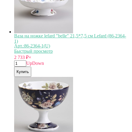
Ваза на ножке lefard "belle" 21,5*7,5 см Lefard (86-2364-
1)
Арт.:86-2364-1(U)
Быстрый просмотр
2 733
₽
×
Up
Down
Купить