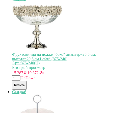
Фруктовница на ножке "бохо" диаметр=25,5 см.
высота=20,5 см Lefard (875-240)
Арт.:875-240(U)
Быстрый просмотр
15 287
₽
10 372
₽
×
Up
Down
Купить
Скидка!