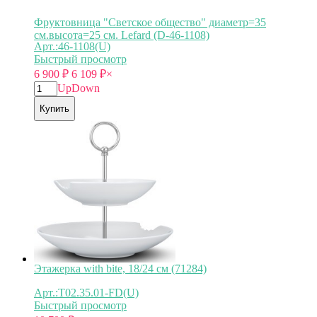
Фруктовница "Светское общество" диаметр=35
см.высота=25 см. Lefard (D-46-1108)
Арт.:46-1108(U)
Быстрый просмотр
6 900
₽
6 109
₽
×
Up
Down
Купить
Этажерка with bite, 18/24 см (71284)
Арт.:T02.35.01-FD(U)
Быстрый просмотр