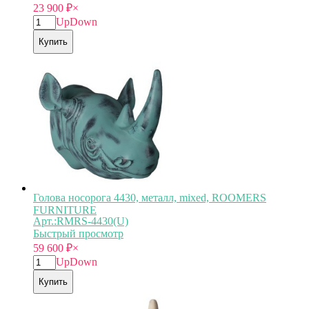
23 900
₽
×
Up
Down
Купить
Голова носорога 4430, металл, mixed, ROOMERS
FURNITURE
Арт.:RMRS-4430(U)
Быстрый просмотр
59 600
₽
×
Up
Down
Купить