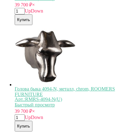
39 700
₽
×
Up
Down
Купить
Голова быка 4094-N, металл, chrom, ROOMERS
FURNITURE
Арт.:RMRS-4094-N(U)
Быстрый просмотр
39 700
₽
×
Up
Down
Купить