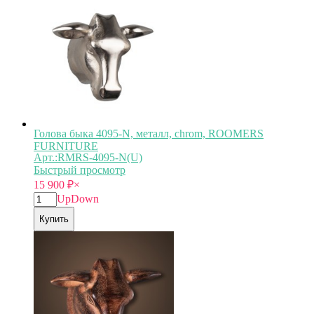
Голова быка 4095-N, металл, chrom, ROOMERS
FURNITURE
Арт.:RMRS-4095-N(U)
Быстрый просмотр
15 900
₽
×
Up
Down
Купить