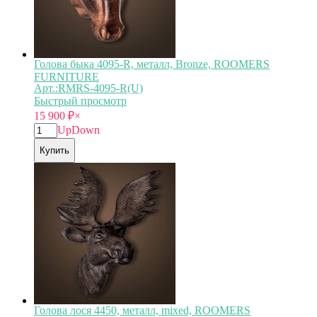
Голова быка 4095-R, металл, Bronze, ROOMERS
FURNITURE
Арт.:RMRS-4095-R(U)
Быстрый просмотр
15 900
₽
×
Up
Down
Купить
Голова лося 4450, металл, mixed, ROOMERS