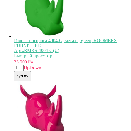
Голова носорога 4004-G, металл, green, ROOMERS
FURNITURE
Арт.:RMRS-4004-G(U)
Быстрый просмотр
23 900
₽
×
Up
Down
Купить