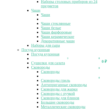
Наборы столовых приборов из 24
предметов
Чаши
Чаши
Чаши стеклянные
Чаши белые
Чаши фарфоровые
Чаши керамические
Декоративные чаши
Наборы для сыра
Посуда кухонная
Посуда кухонная
0
0
0
₽
Сушилки для салата
Сковороды
0
Сковороды
0
Сковороды гриль
Антипригарные сковороды
Сковороды для жарки
Сковороды с ручкой
Сковороды для блинов
Большие сковороды
Металлические сковороды