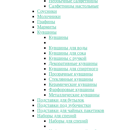
Необычные салфетницы
Салфетницы настольные
Соусники
Молочники
Графины
Мармиты
Кувшины
Кувшины
Кувшины для воды
Кувшины для сока
Кувшины с ручкой
Декоративные кувшины
Кувшины для спиртного
Прозрачные кувшины
Стеклянные кувшины
Керамические кувшины
Фарфоровые кувшины
Металлические кувшины
Подставки для бутылок
Подставки под зубочистки
Подставки для чайных пакетиков
Наборы для специй
Наборы для специй