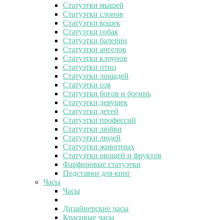
Статуэтки мышей
Статуэтки слонов
Статуэтки кошек
Статуэтки собак
Статуэтки балерин
Статуэтки ангелов
Статуэтки клоунов
Статуэтки птиц
Статуэтки лошадей
Статуэтки сов
Статуэтки богов и богинь
Статуэтки девушек
Статуэтки детей
Статуэтки профессий
Статуэтки любви
Статуэтки людей
Статуэтки животных
Статуэтки овощей и фруктов
Фарфоровые статуэтки
Подставки для книг
Часы
Часы
Дизайнерские часы
Красивые часы