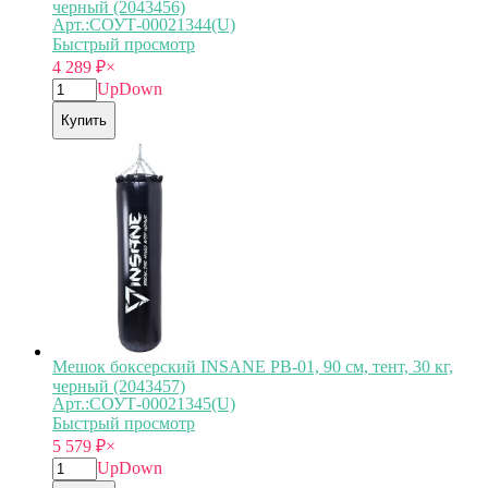
черный (2043456)
Арт.:СОУТ-00021344(U)
Быстрый просмотр
4 289
₽
×
Up
Down
Купить
Мешок боксерский INSANE PB-01, 90 см, тент, 30 кг,
черный (2043457)
Арт.:СОУТ-00021345(U)
Быстрый просмотр
5 579
₽
×
Up
Down