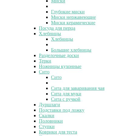
Миски
Глубокие миски
Миски нержавеющие
Миски керамические
Посуда для перца
Хлебницы
Хлебницы
Большие хлебницы
Разделочные доски
Терки
Ножницы кухонные
Сито
Сито
Сита для заваривания чая
Сита для муки
Сита с ручкой
Дуршлаги
Подставки под ложку
Скалки
Половники
Ступки
Коврики для теста