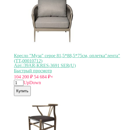
Кресло "Муза" серое 81,5*88,5*75см, оплетка"лента"
(TT-00010712)
Арт.:39AR-KRES-3691 SER(U)
Быстрый просмотр
104 200
₽
54 684
₽
×
Up
Down
Купить