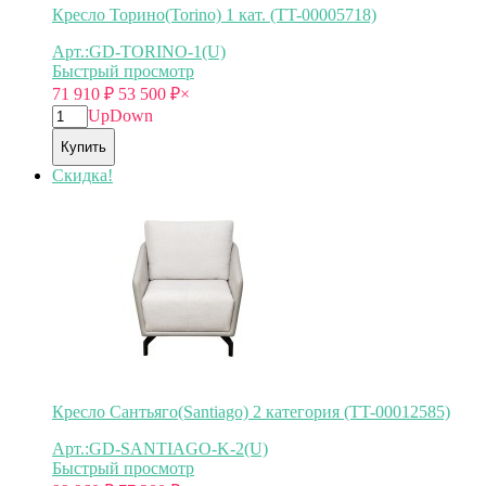
Кресло Торино(Torino) 1 кат. (TT-00005718)
Арт.:GD-TORINO-1(U)
Быстрый просмотр
71 910
₽
53 500
₽
×
Up
Down
Купить
Скидка!
Кресло Сантьяго(Santiago) 2 категория (TT-00012585)
Арт.:GD-SANTIAGO-K-2(U)
Быстрый просмотр