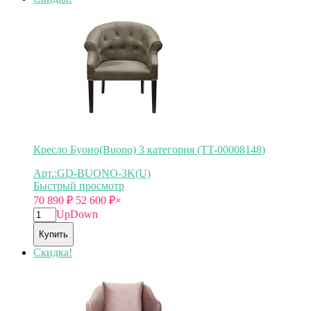
Кресло Буоно(Buono) 3 категория (TT-00008148)
Арт.:GD-BUONO-3K(U)
Быстрый просмотр
70 890
₽
52 600
₽
×
Up
Down
Купить
Скидка!