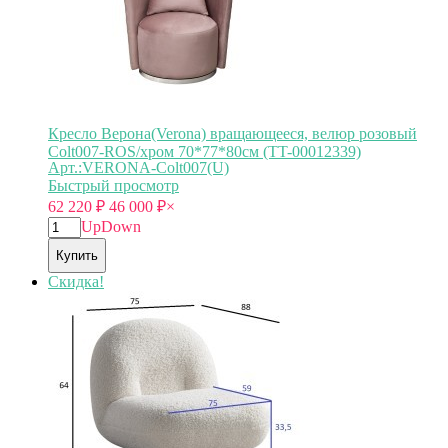
Кресло Верона(Verona) вращающееся, велюр розовый
Colt007-ROS/хром 70*77*80см (TT-00012339)
Арт.:VERONA-Colt007(U)
Быстрый просмотр
62 220
₽
46 000
₽
×
Up
Down
Купить
Скидка!