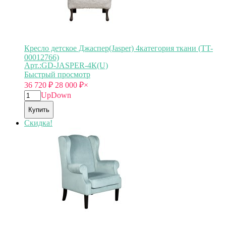
Кресло детское Джаспер(Jasper) 4категория ткани (TT-
00012766)
Арт.:GD-JASPER-4К(U)
Быстрый просмотр
36 720
₽
28 000
₽
×
Up
Down
Купить
Скидка!