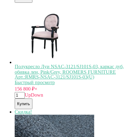
Полукресло Луи NSAC-3121/SJ101S-03, каркас дуб,
обивка лен, Pink/Grey, ROOMERS FURNITURE
Арт.:RMRS-NSAC-3121/SJ101S-03(U)
Быстрый просмотр
156 800
₽
×
Up
Down
Купить
Скидка!