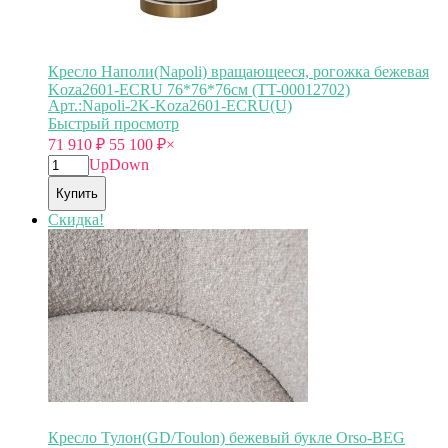
Кресло Наполи(Napoli) вращающееся, рогожка бежевая
Koza2601-ECRU 76*76*76см (TT-00012702)
Арт.:Napoli-2K-Koza2601-ECRU(U)
Быстрый просмотр
71 910
₽
55 100
₽
×
Up
Down
Купить
Скидка!
Кресло Тулон(GD/Toulon) бежевый букле Orso-BEG