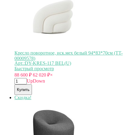
Кресло поворотное, иск.мех белый 94*83*70см (TT-
00009578)
Арт.:DY-KRES-117 BEL(U)
Быстрый просмотр
88 600
₽
62 020
₽
×
Up
Down
Купить
Скидка!