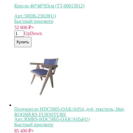
Кресло 46*48*83см (TT-00015012)
Арт.:58DB-23028(U)
Быстрый просмотр
52 800
₽
×
Up
Down
Купить
Полукресло HDC5805-OAK/A054, дуб, текстиль, blue,
ROOMERS FURNITURE
Арт.:RMRS-HDC5805-OAK/A054(U)
Быстрый просмотр
85 400
₽
×