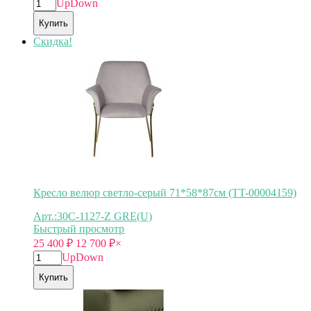
Up
Down
Купить
Скидка!
Кресло велюр светло-серый 71*58*87см (TT-00004159)
Арт.:30C-1127-Z GRE(U)
Быстрый просмотр
25 400
₽
12 700
₽
×
Up
Down
Купить