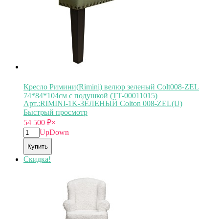
Кресло Римини(Rimini) велюр зеленый Colt008-ZEL
74*84*104см с подушкой (TT-00011015)
Арт.:RIMINI-1K-ЗЕЛЕНЫЙ Colton 008-ZEL(U)
Быстрый просмотр
54 500
₽
×
Up
Down
Купить
Скидка!