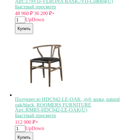
Арт.:179VD-VERONA BASIC/VD-Colt004(U)
Быстрый просмотр
48 960
₽
36 200
₽
×
Up
Down
Купить
Полукресло HDC942-LE-OAK, дуб, кожа, natural
oak/black, ROOMERS FURNITURE
Арт.:RMRS-HDC942-LE-OAK(U)
Быстрый просмотр
112 000
₽
×
Up
Down
Купить