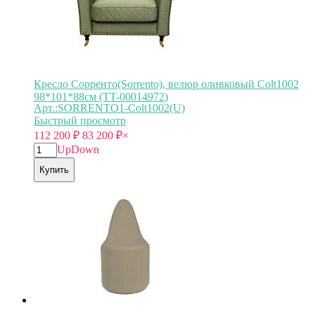
Кресло Сорренто(Sorrento), велюр оливковый Colt1002
98*101*88см (TT-00014972)
Арт.:SORRENTO1-Colt1002(U)
Быстрый просмотр
112 200
₽
83 200
₽
×
Up
Down
Купить