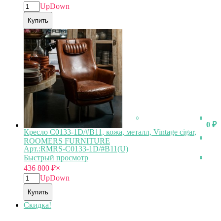
Up
Down
Купить
0
0
0
₽
Кресло C0133-1D/#B11, кожа, металл, Vintage cigar,
0
ROOMERS FURNITURE
Арт.:RMRS-C0133-1D/#B11(U)
Быстрый просмотр
0
436 800
₽
×
Up
Down
Купить
Скидка!