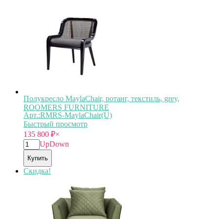
Полукресло MaylaChair, ротанг, текстиль, grey,
ROOMERS FURNITURE
Арт.:RMRS-MaylaChair(U)
Быстрый просмотр
135 800
₽
×
Up
Down
Купить
Скидка!