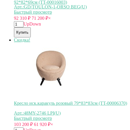
92*82*69см (TT-00016003)
Арт.:GD/TOULON-1-ORSO BEG(U)
Быстрый просмотр
92 310
₽
71 200
₽
×
Up
Down
Купить
Скидка!
Кресло иск.каракуль розовый 79*83*83см (TT-00006370)
Арт.:48MY-2746 LPI(U)
Быстрый просмотр
103 200
₽
61 920
₽
×