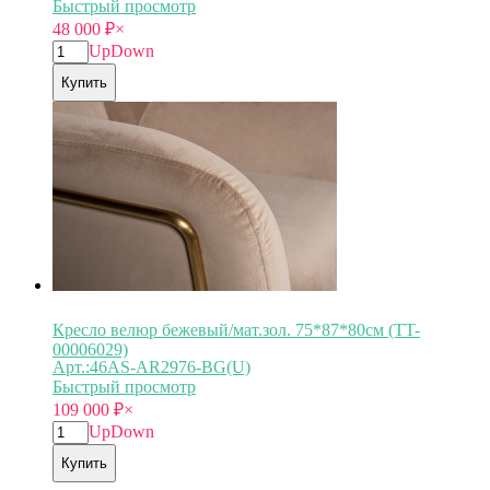
Быстрый просмотр
48 000
₽
×
Up
Down
Купить
Кресло велюр бежевый/мат.зол. 75*87*80см (TT-
00006029)
Арт.:46AS-AR2976-BG(U)
Быстрый просмотр
109 000
₽
×
Up
Down
Купить