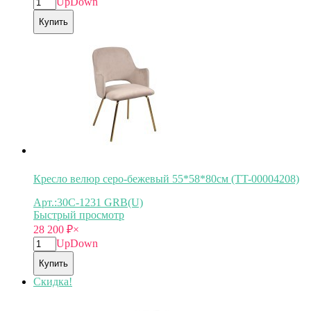
Up
Down
Купить
Кресло велюр серо-бежевый 55*58*80см (TT-00004208)
Арт.:30C-1231 GRB(U)
Быстрый просмотр
28 200
₽
×
Up
Down
Купить
Скидка!