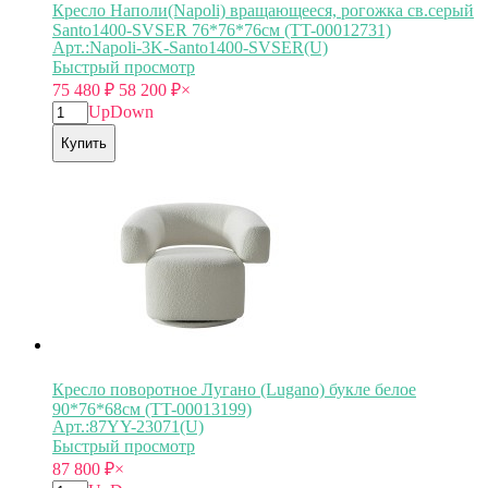
Кресло Наполи(Napoli) вращающееся, рогожка св.серый
Santo1400-SVSER 76*76*76см (TT-00012731)
Арт.:Napoli-3K-Santo1400-SVSER(U)
Быстрый просмотр
75 480
₽
58 200
₽
×
Up
Down
Купить
Кресло поворотное Лугано (Lugano) букле белое
90*76*68см (TT-00013199)
Арт.:87YY-23071(U)
Быстрый просмотр
87 800
₽
×