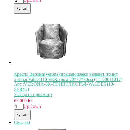
Up
Down
Купить
Кресло Верона(Verona) вращающееся,вельвет принт
листья Valdes110-SER/хром 70*77*80см (TT-00011017)
Арт.:VERONA-3K-ПРИНТЛИСТЬЯ-VALDES110-
SER(U)
Быстрый просмотр
62 000
₽
×
Up
Down
Купить
Скидка!