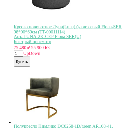
Кресло поворотное Луна(Luna) букле серый Flona-SER
98*90*69см (TT-00011114)
Арт.:LUNA-2K-СЕР Flona SER(U)
Быстрый просмотр
75 480
₽
55 900
₽
×
Up
Down
Купить
Полукресло Пимлико DC0258-1D/green AR108-41,