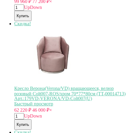
99 960
₽
77 200
₽
×
Up
Down
Купить
Скидка!
Кресло Верона(Verona/VD) вращающееся, велюр
розовый Colt007-ROS/хром 70*77*80см (TT-00014713)
Арт.:179VD-VERONA/VD-Colt007(U)
Быстрый просмотр
62 220
₽
46 000
₽
×
Up
Down
Купить
Скидка!