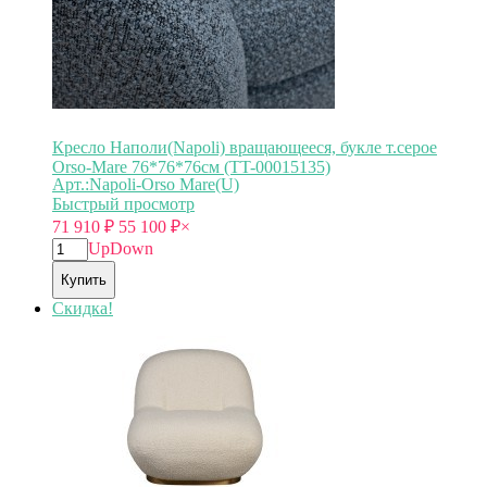
Кресло Наполи(Napoli) вращающееся, букле т.серое
Orso-Mare 76*76*76см (TT-00015135)
Арт.:Napoli-Orso Mare(U)
Быстрый просмотр
71 910
₽
55 100
₽
×
Up
Down
Купить
Скидка!