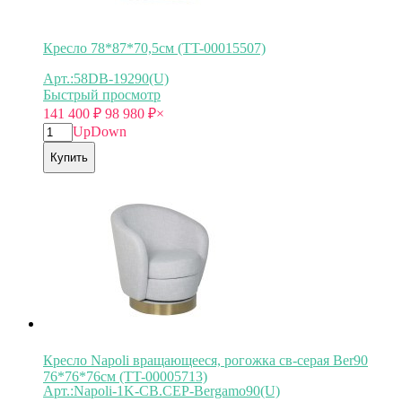
Кресло 78*87*70,5см (TT-00015507)
Арт.:58DB-19290(U)
Быстрый просмотр
141 400
₽
98 980
₽
×
Up
Down
Купить
Кресло Napoli вращающееся, рогожка св-серая Ber90
76*76*76см (TT-00005713)
Арт.:Napoli-1K-СВ.СЕР-Bergamo90(U)