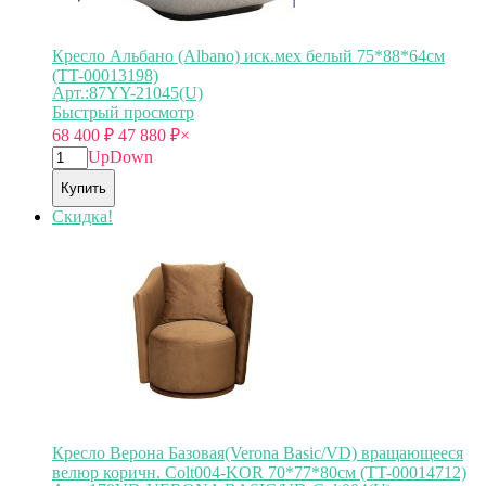
Кресло Альбано (Albano) иск.мех белый 75*88*64см
(TT-00013198)
Арт.:87YY-21045(U)
Быстрый просмотр
68 400
₽
47 880
₽
×
Up
Down
Купить
Скидка!
Кресло Верона Базовая(Verona Basic/VD) вращающееся
велюр коричн. Colt004-KOR 70*77*80см (TT-00014712)