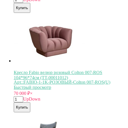
Купить
Кресло Fabio велюр розовый Colton 007-ROS
104*96*74см (TT-00011012)
Арт.:FABIO-1-1K-РОЗОВЫЙ-Colton 007-ROS(U)
Быстрый просмотр
70 000
₽
×
Up
Down
Купить