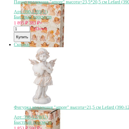
Панно коллекция "amore" высота=23,5*20,5 см Lefard (39
Арт.:390-1291(U)
Быстрый просмотр
1 895
₽
383
₽
×
Up
Down
Купить
Скидка!
Фигурка коллекция "amore" высота=21,5 см Lefard (390-1
Арт.:390-1278(U)
Быстрый просмотр
1 853
₽
590
₽
×