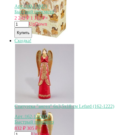
Арт.:390-110(U)
Быстрый просмотр
2 242
₽
1 117
₽
×
Up
Down
Купить
Скидка!
Статуэтка "ангел" 6х3,5х18 см Lefard (162-1222)
Арт.:162-1222(U)
Быстрый просмотр
832
₽
305
₽
×
Up
Down