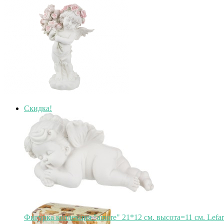
Скидка!
Фигурка коллекция "amore" 21*12 см. высота=11 см. Lefar