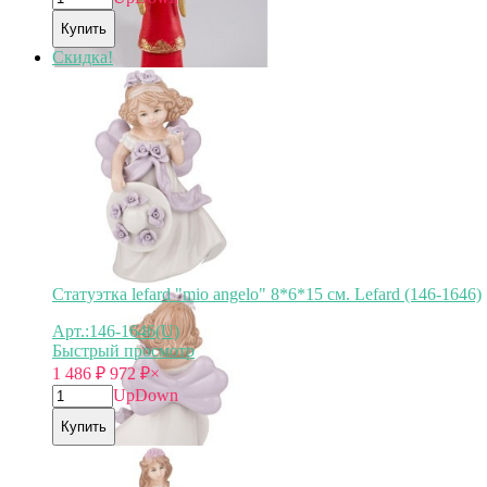
Купить
Скидка!
Статуэтка lefard "mio angelo" 8*6*15 см. Lefard (146-1646)
Арт.:146-1646(U)
Быстрый просмотр
1 486
₽
972
₽
×
Up
Down
Купить