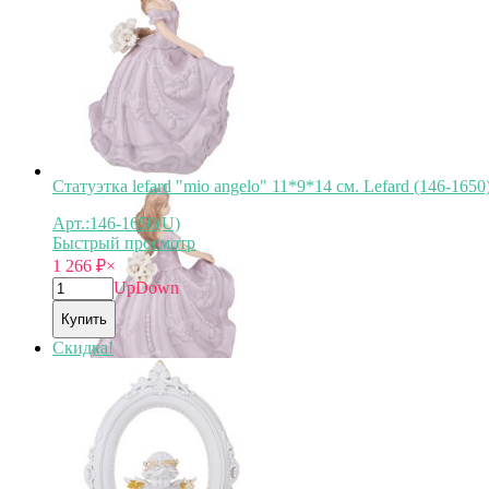
Статуэтка lefard "mio angelo" 11*9*14 см. Lefard (146-1650
Арт.:146-1650(U)
Быстрый просмотр
1 266
₽
×
Up
Down
Купить
Скидка!