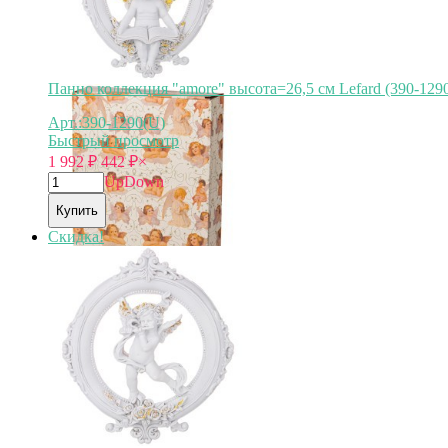
Панно коллекция "amore" высота=26,5 см Lefard (390-129
Арт.:390-1290(U)
Быстрый просмотр
1 992
₽
442
₽
×
Up
Down
Купить
Скидка!