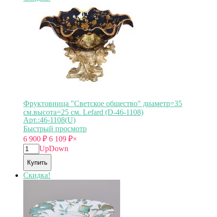
Фруктовница "Светское общество" диаметр=35
см.высота=25 см. Lefard (D-46-1108)
Арт.:46-1108(U)
Быстрый просмотр
6 900
₽
6 109
₽
×
Up
Down
Купить
Скидка!