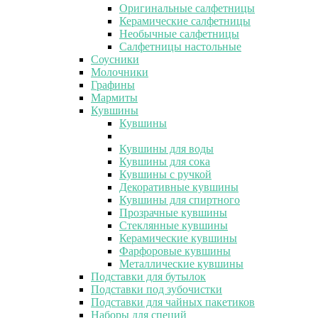
Оригинальные салфетницы
Керамические салфетницы
Необычные салфетницы
Салфетницы настольные
Соусники
Молочники
Графины
Мармиты
Кувшины
Кувшины
Кувшины для воды
Кувшины для сока
Кувшины с ручкой
Декоративные кувшины
Кувшины для спиртного
Прозрачные кувшины
Стеклянные кувшины
Керамические кувшины
Фарфоровые кувшины
Металлические кувшины
Подставки для бутылок
Подставки под зубочистки
Подставки для чайных пакетиков
Наборы для специй