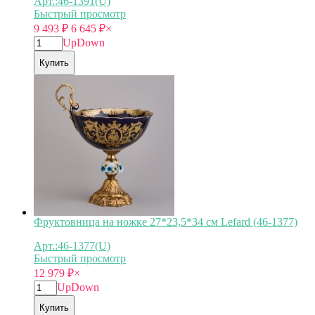
Арт.:46-1391(U)
Быстрый просмотр
9 493
₽
6 645
₽
×
Up
Down
Купить
Фруктовница на ножке 27*23,5*34 см Lefard (46-1377)
Арт.:46-1377(U)
Быстрый просмотр
12 979
₽
×
Up
Down
Купить