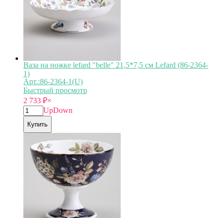
Ваза на ножке lefard "belle" 21,5*7,5 см Lefard (86-2364-
1)
Арт.:86-2364-1(U)
Быстрый просмотр
2 733
₽
×
Up
Down
Купить