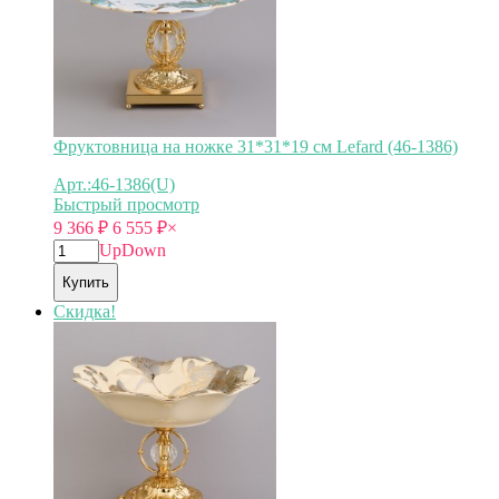
Фруктовница на ножке 31*31*19 см Lefard (46-1386)
Арт.:46-1386(U)
Быстрый просмотр
9 366
₽
6 555
₽
×
Up
Down
Купить
Скидка!