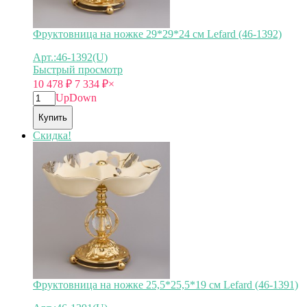
Фруктовница на ножке 29*29*24 см Lefard (46-1392)
Арт.:46-1392(U)
Быстрый просмотр
10 478
₽
7 334
₽
×
Up
Down
Купить
Скидка!
Фруктовница на ножке 25,5*25,5*19 см Lefard (46-1391)