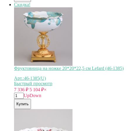
Скидка!
Фруктовница на ножке 20*20*22,5 см Lefard (46-1385)
Арт.:46-1385(U)
Быстрый просмотр
7 336
₽
5 104
₽
×
Up
Down
Купить