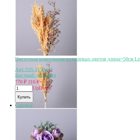
Цветочная композиция из полевых цветов длина=50см Lef
Арт.:535-355(U)
Быстрый просмотр
770
₽
316
₽
×
Up
Down
Купить
Скидка!