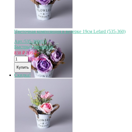
Цветочная композиция в ведерке 19см Lefard (535-360)
Арт.:535-360(U)
Быстрый просмотр
838
₽
599
₽
×
Up
Down
Купить
Скидка!