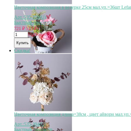
Цветочная композиция в ведерке 25см мал.уп.=36шт Lefar
Арт.:535-359(U)
Быстрый просмотр
721
₽
513
₽
×
Up
Down
Купить
Скидка!
Цветочная композиция длина=38см , цвет айвори мал.уп.=
Арт.:535-394(U)
Быстрый просмотр