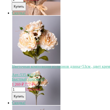
Купить
Скидка!
Цветочная композиция из пионов длина=53см , цвет крем
Арт.:535-391(U)
Быстрый просмотр
1 269
₽
777
₽
×
Up
Down
Купить
Скидка!