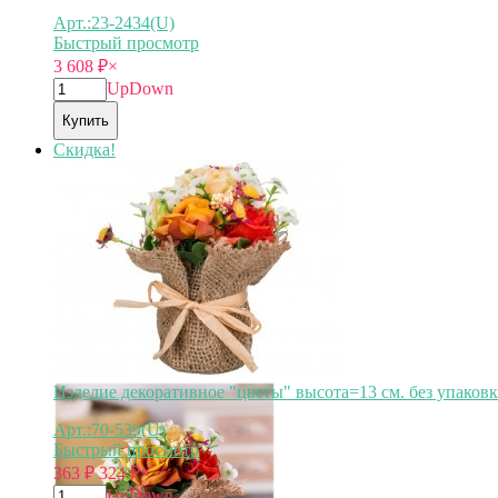
Арт.:23-2434(U)
Быстрый просмотр
3 608
₽
×
Up
Down
Купить
Скидка!
Изделие декоративное "цветы" высота=13 см. без упаковки 
Арт.:70-539(U)
Быстрый просмотр
363
₽
324
₽
×
Up
Down