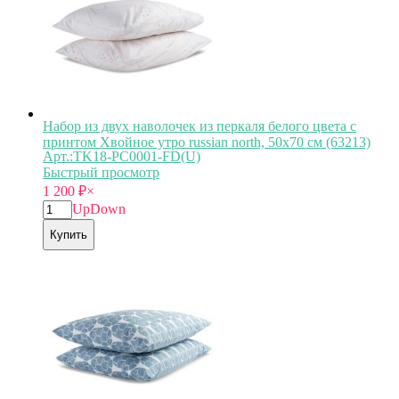
Набор из двух наволочек из перкаля белого цвета с
принтом Хвойное утро russian north, 50х70 см (63213)
Арт.:TK18-PС0001-FD(U)
Быстрый просмотр
1 200
₽
×
Up
Down
Купить