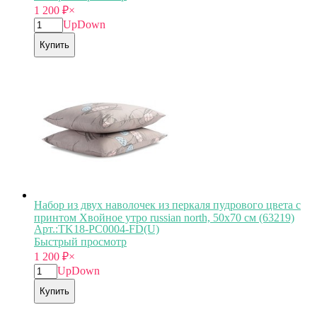
1 200
₽
×
Up
Down
Купить
Набор из двух наволочек из перкаля пудрового цвета с
принтом Хвойное утро russian north, 50х70 см (63219)
Арт.:TK18-PС0004-FD(U)
Быстрый просмотр
1 200
₽
×
Up
Down
Купить