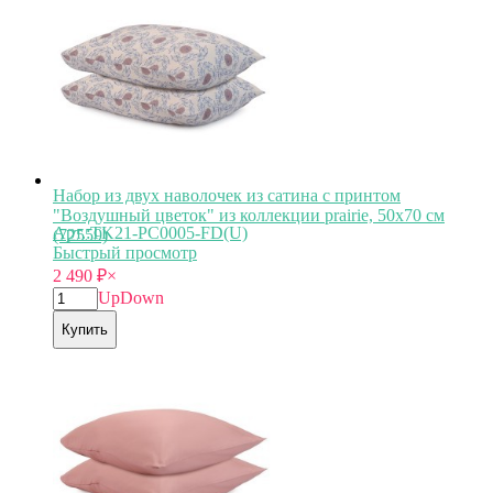
Набор из двух наволочек из сатина с принтом
"Воздушный цветок" из коллекции prairie, 50х70 см
Арт.:TK21-PC0005-FD(U)
(72559)
Быстрый просмотр
2 490
₽
×
Up
Down
Купить