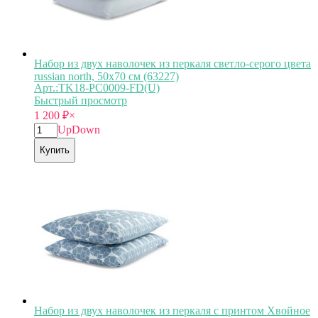
Набор из двух наволочек из перкаля светло-серого цвета
russian north, 50х70 см (63227)
Арт.:TK18-PС0009-FD(U)
Быстрый просмотр
1 200
₽
×
Up
Down
Купить
Набор из двух наволочек из перкаля с принтом Хвойное