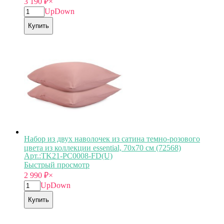
3 190
₽
×
Up
Down
Купить
Набор из двух наволочек из сатина темно-розового
цвета из коллекции essential, 70х70 см (72568)
Арт.:TK21-PC0008-FD(U)
Быстрый просмотр
2 990
₽
×
Up
Down
Купить