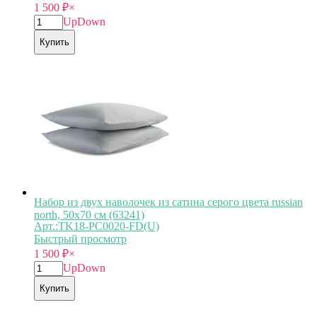
1 500
₽
×
Up
Down
Купить
Набор из двух наволочек из сатина серого цвета russian
north, 50х70 см (63241)
Арт.:TK18-PС0020-FD(U)
Быстрый просмотр
1 500
₽
×
Up
Down
Купить