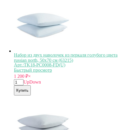
Набор из двух наволочек из перкаля голубого цвета
russian north, 50х70 см (63215)
Арт.:TK18-PС0008-FD(U)
Быстрый просмотр
1 200
₽
×
Up
Down
Купить