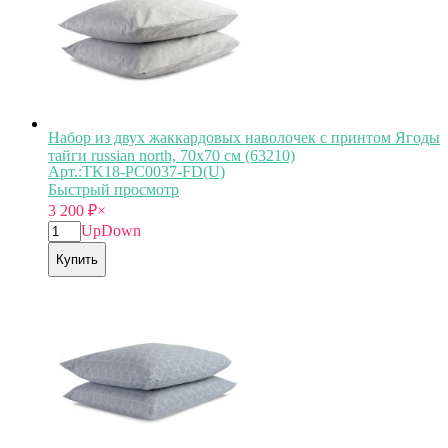
Набор из двух жаккардовых наволочек с принтом Ягоды
тайги russian north, 70х70 см (63210)
Арт.:TK18-PС0037-FD(U)
Быстрый просмотр
3 200
₽
×
Up
Down
Купить