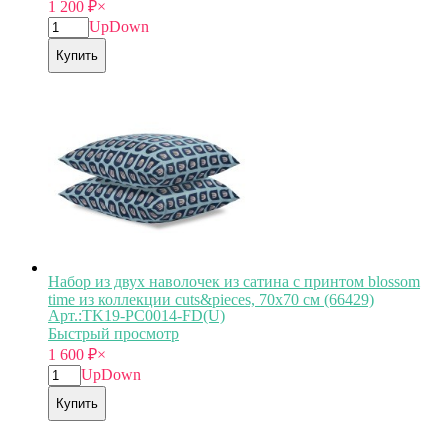
1 200
₽
×
Up
Down
Купить
Набор из двух наволочек из сатина с принтом blossom
time из коллекции cuts&pieces, 70х70 см (66429)
Арт.:TK19-PС0014-FD(U)
Быстрый просмотр
1 600
₽
×
Up
Down
Купить