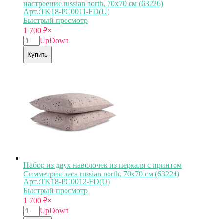
настроение russian north, 70х70 см (63226)
Арт.:TK18-PС0011-FD(U)
Быстрый просмотр
1 700
₽
×
Up
Down
Купить
Набор из двух наволочек из перкаля с принтом
Симметрия леса russian north, 70х70 см (63224)
Арт.:TK18-PС0012-FD(U)
Быстрый просмотр
1 700
₽
×
Up
Down