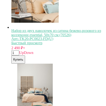
Набор из двух наволочек из сатина бежево-розового из
коллекции essential, 50х70 см (70526)
Арт.:TK20-PC0023-FD(U)
Быстрый просмотр
2 490
₽
×
Up
Down
Купить