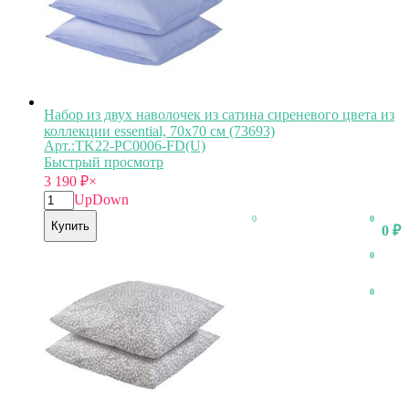
Набор из двух наволочек из сатина сиреневого цвета из
коллекции essential, 70х70 см (73693)
Арт.:TK22-PC0006-FD(U)
Быстрый просмотр
3 190
₽
×
Up
Down
0
0
Купить
0
₽
0
0