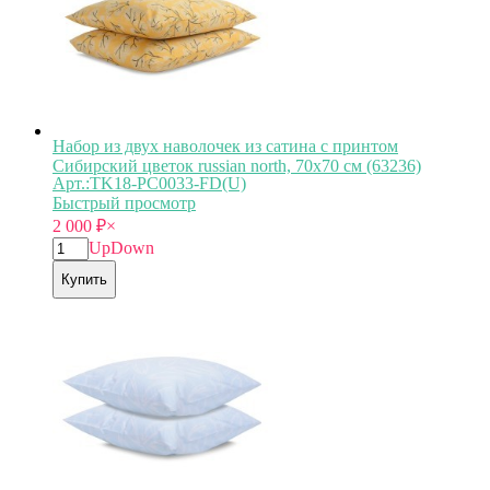
Набор из двух наволочек из сатина с принтом
Сибирский цветок russian north, 70х70 см (63236)
Арт.:TK18-PС0033-FD(U)
Быстрый просмотр
2 000
₽
×
Up
Down
Купить