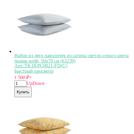
Набор из двух наволочек из сатина светло-серого цвета
russian north, 50х70 см (63239)
Арт.:TK18-PС0021-FD(U)
Быстрый просмотр
1 500
₽
×
Up
Down
Купить