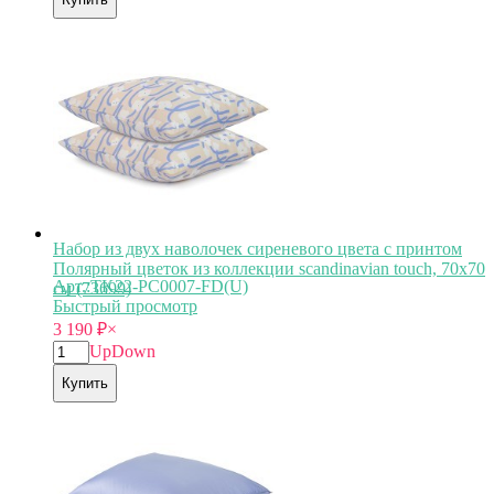
Набор из двух наволочек сиреневого цвета с принтом
Полярный цветок из коллекции scandinavian touch, 70х70
Арт.:TK22-PC0007-FD(U)
см (73699)
Быстрый просмотр
3 190
₽
×
Up
Down
Купить