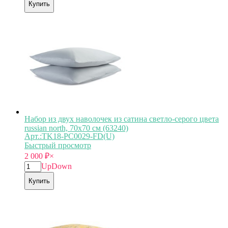
Купить
Набор из двух наволочек из сатина светло-серого цвета
russian north, 70х70 см (63240)
Арт.:TK18-PС0029-FD(U)
Быстрый просмотр
2 000
₽
×
Up
Down
Купить