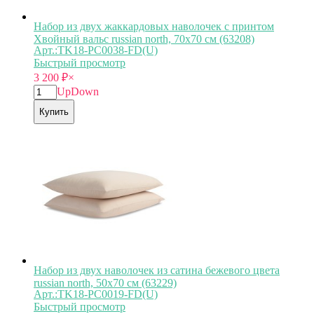
Набор из двух жаккардовых наволочек с принтом
Хвойный вальс russian north, 70х70 см (63208)
Арт.:TK18-PС0038-FD(U)
Быстрый просмотр
3 200
₽
×
Up
Down
Купить
Набор из двух наволочек из сатина бежевого цвета
russian north, 50х70 см (63229)
Арт.:TK18-PС0019-FD(U)
Быстрый просмотр