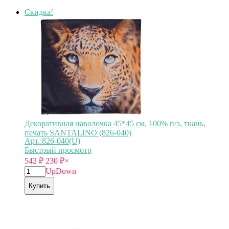
Скидка!
Декоративная наволочка 45*45 см, 100% п/э, ткань,
печать SANTALINO (826-040)
Арт.:826-040(U)
Быстрый просмотр
542
₽
230
₽
×
Up
Down
Купить