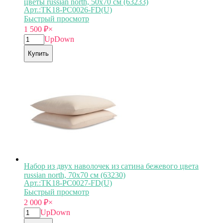
цветы russian north, 50х70 см (63233)
Арт.:TK18-PС0026-FD(U)
Быстрый просмотр
1 500
₽
×
Up
Down
Купить
Набор из двух наволочек из сатина бежевого цвета
russian north, 70х70 см (63230)
Арт.:TK18-PС0027-FD(U)
Быстрый просмотр
2 000
₽
×
Up
Down