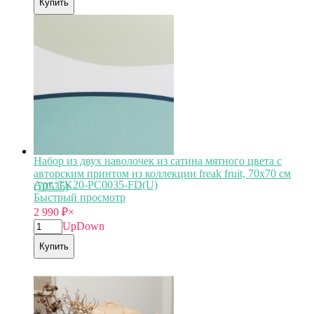
Купить
Набор из двух наволочек из сатина мятного цвета с
авторским принтом из коллекции freak fruit, 70х70 см
Арт.:TK20-PC0035-FD(U)
(70535)
Быстрый просмотр
2 990
₽
×
Up
Down
Купить