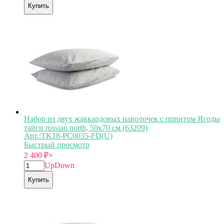
Купить
Набор из двух жаккардовых наволочек с принтом Ягоды
тайги russian north, 50х70 см (63209)
Арт.:TK18-PС0035-FD(U)
Быстрый просмотр
2 400
₽
×
Up
Down
Купить