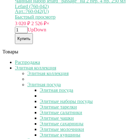
Чайный набор lefard "passage" на 2 пер. 4 пр. 250 мл
Lefard (760-042)
Арт.:760-042(U)
Быстрый просмотр
3 020
₽
2 526
₽
×
Up
Down
Купить
Товары
Распродажа
Элитная коллекция
Элитная коллекция
Элитная посуда
Элитная посуда
Элитные наборы посуды
Элитные тарелки
Элитные салатники
Элитные чашки
Элитные сахарницы
Элитные молочники
Элитные кувшины