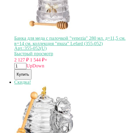
Банка для меда с палочкой "venezia" 280 мл. д=11,5 см.
в=14 см. коллекция "muza" Lefard (355-052)
Арт.:355-052(U)
Быстрый просмотр
2 127
₽
1 544
₽
×
Up
Down
Купить
Скидка!