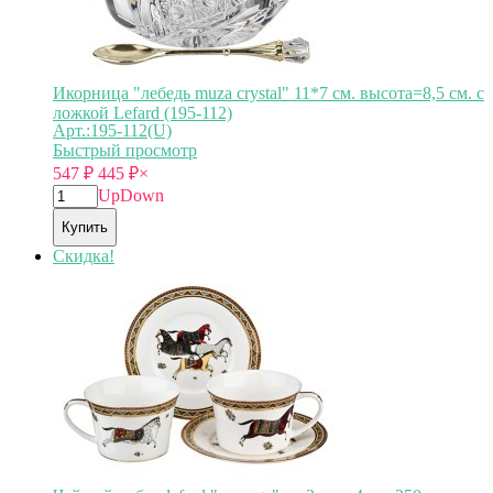
Икорница "лебедь muza crystal" 11*7 см. высота=8,5 см. с
ложкой Lefard (195-112)
Арт.:195-112(U)
Быстрый просмотр
547
₽
445
₽
×
Up
Down
Купить
Скидка!