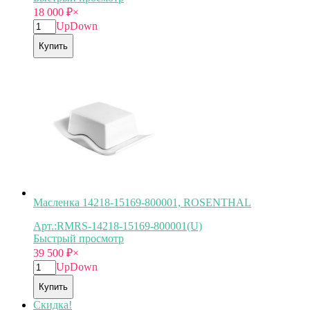
18 000
₽
×
Up
Down
Купить
Масленка 14218-15169-800001, ROSENTHAL
Арт.:RMRS-14218-15169-800001(U)
Быстрый просмотр
39 500
₽
×
Up
Down
Купить
Скидка!