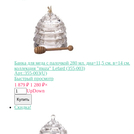
Банка для меда с палочкой 280 мл. диа=11,5 см. в=14 см.
коллекция "muza" Lefard (355-003)
Арт.:355-003(U)
Быстрый просмотр
1 879
₽
1 280
₽
×
Up
Down
Купить
Скидка!