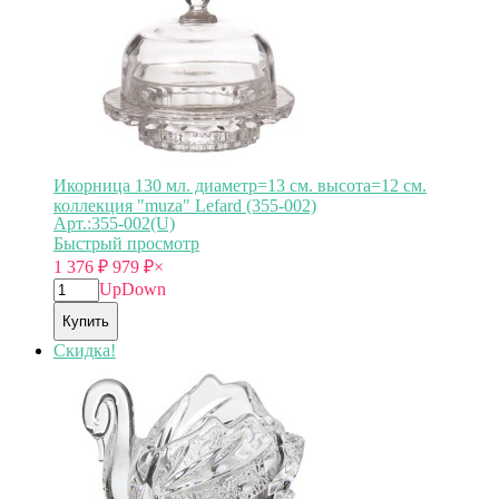
Икорница 130 мл. диаметр=13 см. высота=12 см.
коллекция "muza" Lefard (355-002)
Арт.:355-002(U)
Быстрый просмотр
1 376
₽
979
₽
×
Up
Down
Купить
Скидка!