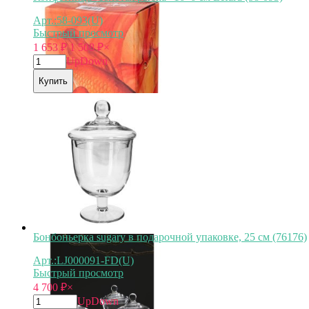
Арт.:58-093(U)
Быстрый просмотр
1 653
₽
1 508
₽
×
Up
Down
Купить
Бонбоньерка sugary в подарочной упаковке, 25 см (76176)
Арт.:LJ000091-FD(U)
Быстрый просмотр
4 700
₽
×
Up
Down