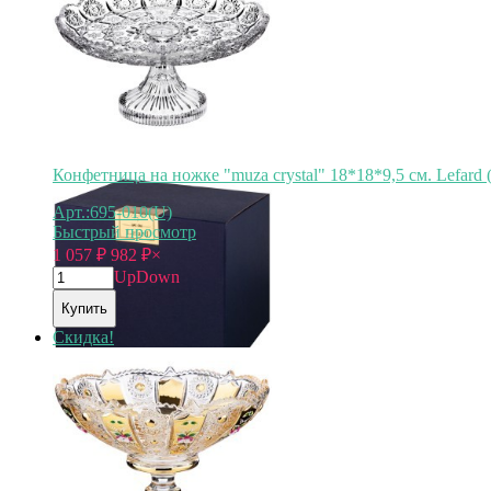
Конфетница на ножке "muza crystal" 18*18*9,5 см. Lefard 
Арт.:695-010(U)
Быстрый просмотр
1 057
₽
982
₽
×
Up
Down
Купить
Скидка!