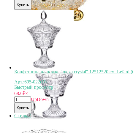
Купить
Конфетница на ножке "muza crystal" 12*12*20 см. Lefard (
Арт.:695-022(U)
Быстрый просмотр
682
₽
×
Up
Down
Купить
Скидка!