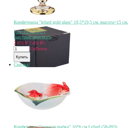
Конфетница "lefard gold glass" 19,5*19,5 см. высота=15 см.
Арт.:195-171(U)
Быстрый просмотр
2 851
₽
2 451
₽
×
Up
Down
Купить
Скидка!
Конфетница "золотая рыбка" 16*6 см Lefard (58-093)