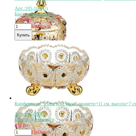
Арт.:195-103(U)
Быстрый просмотр
1 248
₽
×
Up
Down
Купить
Конфетница "lefard gold glass" диаметр=11 см. высота=7 см
Арт.:195-100(U)
Быстрый просмотр
851
₽
×
Up
Down