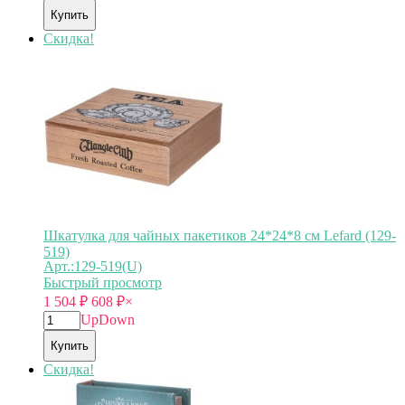
Купить
Скидка!
Шкатулка для чайных пакетиков 24*24*8 см Lefard (129-
519)
Арт.:129-519(U)
Быстрый просмотр
1 504
₽
608
₽
×
Up
Down
Купить
Скидка!