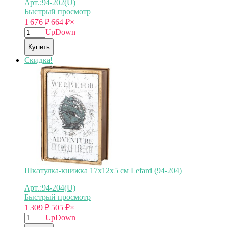
Арт.:94-202(U)
Быстрый просмотр
1 676
₽
664
₽
×
Up
Down
Купить
Скидка!
Шкатулка-книжка 17х12х5 см Lefard (94-204)
Арт.:94-204(U)
Быстрый просмотр
1 309
₽
505
₽
×
Up
Down