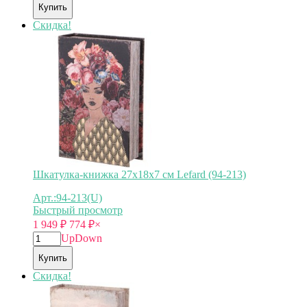
Купить
Скидка!
Шкатулка-книжка 27х18х7 см Lefard (94-213)
Арт.:94-213(U)
Быстрый просмотр
1 949
₽
774
₽
×
Up
Down
Купить
Скидка!