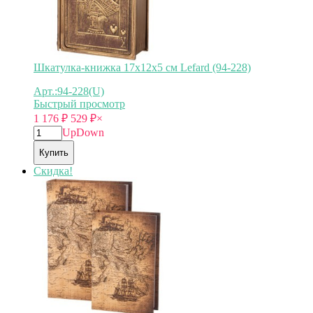
Шкатулка-книжка 17х12х5 см Lefard (94-228)
Арт.:94-228(U)
Быстрый просмотр
1 176
₽
529
₽
×
Up
Down
Купить
Скидка!