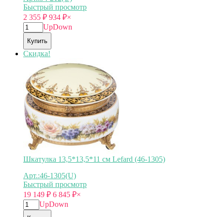
Быстрый просмотр
2 355
₽
934
₽
×
Up
Down
Купить
Скидка!
Шкатулка 13,5*13,5*11 см Lefard (46-1305)
Арт.:46-1305(U)
Быстрый просмотр
19 149
₽
6 845
₽
×
Up
Down