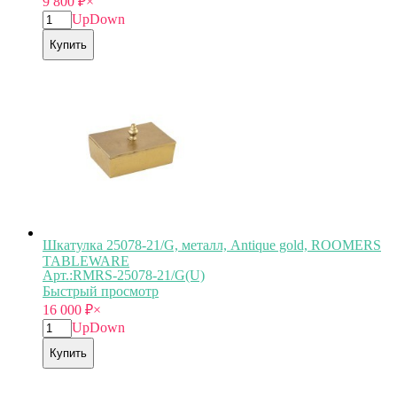
9 800
₽
×
Up
Down
Купить
Шкатулка 25078-21/G, металл, Antique gold, ROOMERS
TABLEWARE
Арт.:RMRS-25078-21/G(U)
Быстрый просмотр
16 000
₽
×
Up
Down
Купить