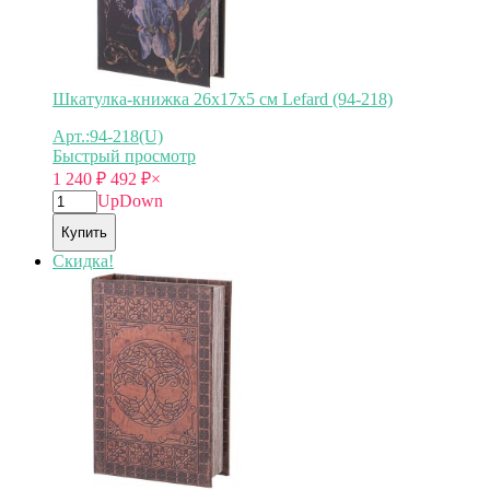
Шкатулка-книжка 26х17х5 см Lefard (94-218)
Арт.:94-218(U)
Быстрый просмотр
1 240
₽
492
₽
×
Up
Down
Купить
Скидка!