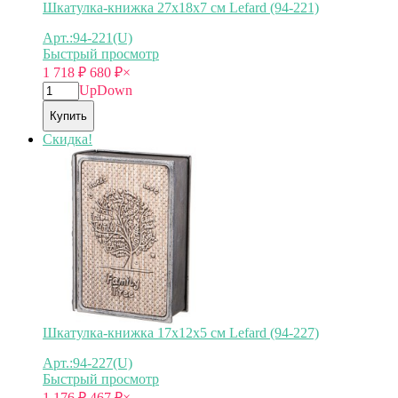
Шкатулка-книжка 27х18х7 см Lefard (94-221)
Арт.:94-221(U)
Быстрый просмотр
1 718
₽
680
₽
×
Up
Down
Купить
Скидка!
Шкатулка-книжка 17х12х5 см Lefard (94-227)
Арт.:94-227(U)
Быстрый просмотр
1 176
₽
467
₽
×