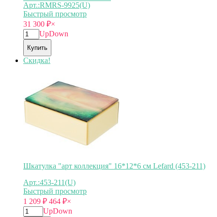
Арт.:RMRS-9925(U)
Быстрый просмотр
31 300
₽
×
Up
Down
Купить
Скидка!
Шкатулка "арт коллекция" 16*12*6 см Lefard (453-211)
Арт.:453-211(U)
Быстрый просмотр
1 209
₽
464
₽
×
Up
Down