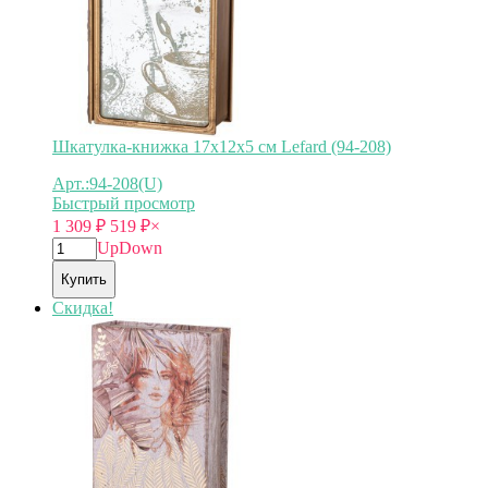
Шкатулка-книжка 17х12х5 см Lefard (94-208)
Арт.:94-208(U)
Быстрый просмотр
1 309
₽
519
₽
×
Up
Down
Купить
Скидка!