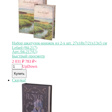
Набор шкатулок-книжек из 2-х шт. 27х18х7/21х13х5 см
Lefard (94-217)
Арт.:94-217(U)
Быстрый просмотр
2 031
₽
783
₽
×
Up
Down
Купить
Скидка!