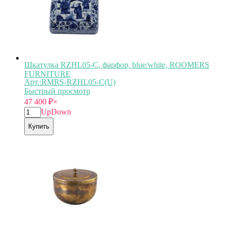
Шкатулка RZHL05-C, фарфор, blue/white, ROOMERS
FURNITURE
Арт.:RMRS-RZHL05-C(U)
Быстрый просмотр
47 400
₽
×
Up
Down
Купить