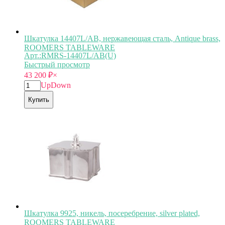
Шкатулка 14407L/AB, нержавеющая сталь, Antique brass,
ROOMERS TABLEWARE
Арт.:RMRS-14407L/AB(U)
Быстрый просмотр
43 200
₽
×
Up
Down
Купить
Шкатулка 9925, никель, посеребрение, silver plated,
ROOMERS TABLEWARE