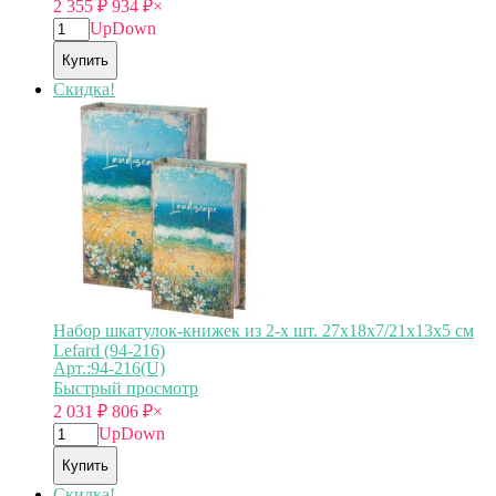
2 355
₽
934
₽
×
Up
Down
Купить
Скидка!
Набор шкатулок-книжек из 2-х шт. 27х18х7/21х13х5 см
Lefard (94-216)
Арт.:94-216(U)
Быстрый просмотр
2 031
₽
806
₽
×
Up
Down
Купить
Скидка!