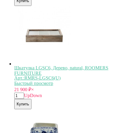
Купить
Шкатулка LGSC6, Дерево, natural, ROOMERS
FURNITURE
Арт.:RMRS-LGSC6(U)
Быстрый просмотр
21 900
₽
×
Up
Down
Купить