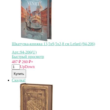
Шкатулка-книжка 13,5х9,5х2,8 см Lefard (94-206)
Арт.:94-206(U)
Быстрый просмотр
487
₽
260
₽
×
Up
Down
Купить
Скидка!