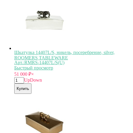
Шкатулка 14407L/S, никель, посеребрение, silver,
ROOMERS TABLEWARE
Арт.:RMRS-14407L/S(U)
Быстрый просмотр
51 000
₽
×
Up
Down
Купить