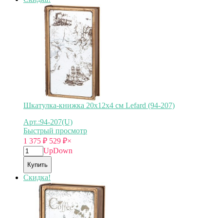
Шкатулка-книжка 20х12х4 см Lefard (94-207)
Арт.:94-207(U)
Быстрый просмотр
1 375
₽
529
₽
×
Up
Down
Купить
Скидка!