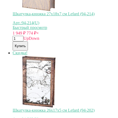
Шкатулка-книжка 27х18х7 см Lefard (94-214)
Арт.:94-214(U)
Быстрый просмотр
1 949
₽
774
₽
×
Up
Down
Купить
Скидка!
Шкатулка-книжка 26х17х5 см Lefard (94-202)