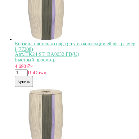
Корзина плетеная conga grey из коллекции ethnic, размер
l (77208)
Арт.:TK24-ST_BA0032-FD(U)
Быстрый просмотр
4 690
₽
×
Up
Down
Купить