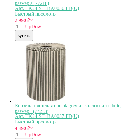
размер s (77218)
Арт.:TK24-ST_BA0036-FD(U)
Быстрый просмотр
2 990
₽
×
Up
Down
Купить
Корзина плетеная dholak grey из коллекции ethnic,
размер l (77213)
Арт.:TK24-ST_BA0037-FD(U)
Быстрый просмотр
4 490
₽
×
Up
Down