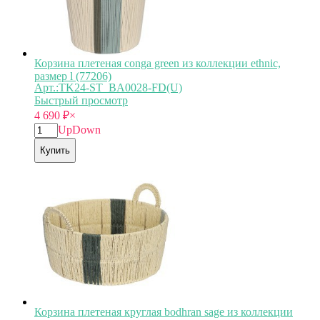
Корзина плетеная conga green из коллекции ethnic,
размер l (77206)
Арт.:TK24-ST_BA0028-FD(U)
Быстрый просмотр
4 690
₽
×
Up
Down
Купить
Корзина плетеная круглая bodhran sage из коллекции