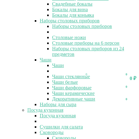
Свадебные бокалы
Бокалы для вина
Бокалы для коньяка
Наборы столовых приборов
Наборы столовых приборов
Столовые ножи
Столовые приборы на 6 персон
Наборы столовых приборов из 24
предметов
Чаши
Чаши
0
0
Чаши стеклянные
0
₽
Чаши белые
Чаши фарфоровые
0
Чаши керамические
Декоративные чаши
0
Наборы для сыра
Посуда кухонная
Посуда кухонная
Сушилки для салата
Сковороды
Сковороды