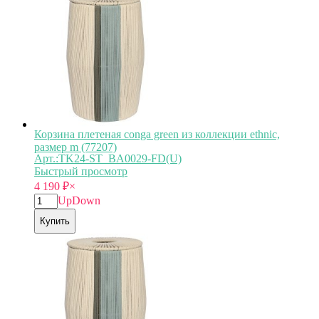
Корзина плетеная conga green из коллекции ethnic,
размер m (77207)
Арт.:TK24-ST_BA0029-FD(U)
Быстрый просмотр
4 190
₽
×
Up
Down
Купить