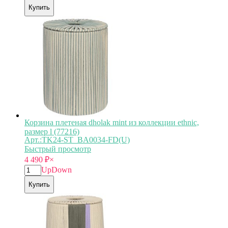
Купить
Корзина плетеная dholak mint из коллекции ethnic,
размер l (77216)
Арт.:TK24-ST_BA0034-FD(U)
Быстрый просмотр
4 490
₽
×
Up
Down
Купить