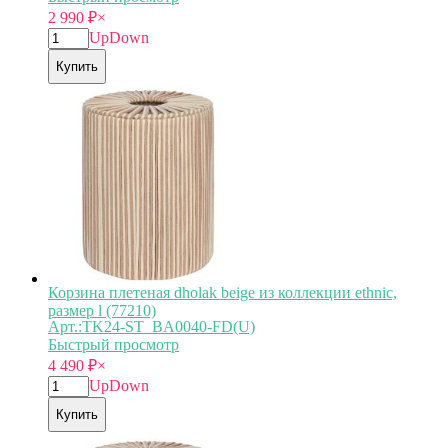
2 990
₽
×
Up
Down
Купить
Корзина плетеная dholak beige из коллекции ethnic,
размер l (77210)
Арт.:TK24-ST_BA0040-FD(U)
Быстрый просмотр
4 490
₽
×
Up
Down
Купить