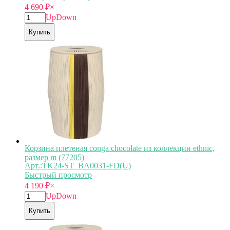
4 690
₽
×
Up
Down
Купить
Корзина плетеная conga chocolate из коллекции ethnic,
размер m (77205)
Арт.:TK24-ST_BA0031-FD(U)
Быстрый просмотр
4 190
₽
×
Up
Down
Купить