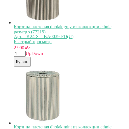
Корзина плетеная dholak grey из коллекции ethnic,
размер s (77215)
Арт.:TK24-ST_BA0039-FD(U)
Быстрый просмотр
2 990
₽
×
Up
Down
Купить
Корзина плетеная dholak mint из коллекции ethnic,