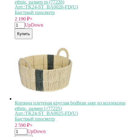
ethnic, размер m (77226)
Арт.:TK24-ST_BA0026-FD(U)
Быстрый просмотр
2 190
₽
×
Up
Down
Купить
Корзина плетеная круглая bodhran sage из коллекции
ethnic, размер l (77225)
Арт.:TK24-ST_BA0025-FD(U)
Быстрый просмотр
2 590
₽
×
Up
Down