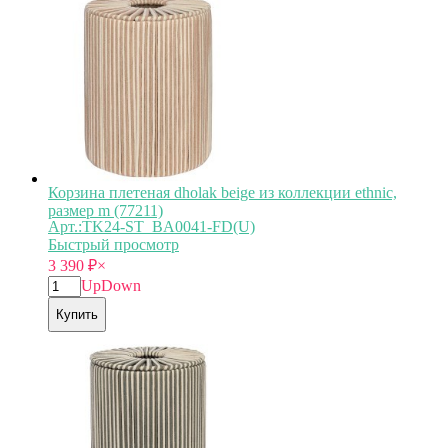
Корзина плетеная dholak beige из коллекции ethnic,
размер m (77211)
Арт.:TK24-ST_BA0041-FD(U)
Быстрый просмотр
3 390
₽
×
Up
Down
Купить