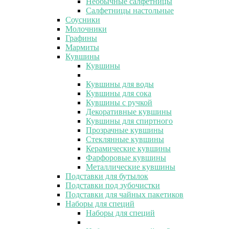
Необычные салфетницы
Салфетницы настольные
Соусники
Молочники
Графины
Мармиты
Кувшины
Кувшины
Кувшины для воды
Кувшины для сока
Кувшины с ручкой
Декоративные кувшины
Кувшины для спиртного
Прозрачные кувшины
Стеклянные кувшины
Керамические кувшины
Фарфоровые кувшины
Металлические кувшины
Подставки для бутылок
Подставки под зубочистки
Подставки для чайных пакетиков
Наборы для специй
Наборы для специй