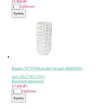
15 800
₽
×
Up
Down
Купить
Кашпо 33*33*69см цвет белый (00002591)
Арт.:ZS-C787-27(U)
Быстрый просмотр
17 600
₽
×
Up
Down
Купить