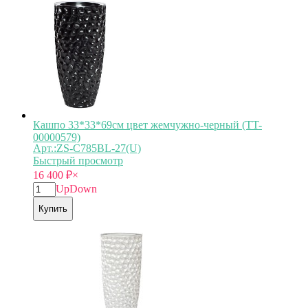
Кашпо 33*33*69см цвет жемчужно-черный (TT-
00000579)
Арт.:ZS-C785BL-27(U)
Быстрый просмотр
16 400
₽
×
Up
Down
Купить