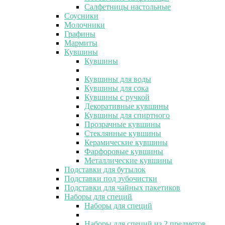
Салфетницы настольные
Соусники
Молочники
Графины
Мармиты
Кувшины
Кувшины
Кувшины для воды
Кувшины для сока
Кувшины с ручкой
Декоративные кувшины
Кувшины для спиртного
Прозрачные кувшины
Стеклянные кувшины
Керамические кувшины
Фарфоровые кувшины
Металлические кувшины
Подставки для бутылок
Подставки под зубочистки
Подставки для чайных пакетиков
Наборы для специй
Наборы для специй
Наборы для специй из 2 предметов