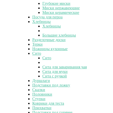
Глубокие миски
Миски нержавеющие
Миски керамические
Посуда для перца
Хлебницы
Хлебницы
Большие хлебницы
Разделочные доски
Терки
Ножницы кухонные
Сито
Сито
Сита для заваривания чая
Сита для муки
Сита с ручкой
Дуршлаги
Подставки под ложку
Скалки
Половники
Ступки
Коврики для теста
Прихватки
Подставки под горячее