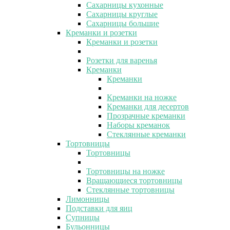
Сахарницы кухонные
Сахарницы круглые
Сахарницы большие
Креманки и розетки
Креманки и розетки
Розетки для варенья
Креманки
Креманки
Креманки на ножке
Креманки для десертов
Прозрачные креманки
Наборы креманок
Стеклянные креманки
Тортовницы
Тортовницы
Тортовницы на ножке
Вращающиеся тортовницы
Стеклянные тортовницы
Лимонницы
Подставки для яиц
Супницы
Бульонницы