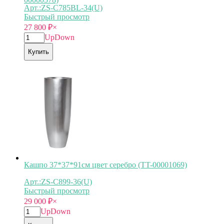
Арт.:ZS-C785BL-34(U)
Быстрый просмотр
27 800
₽
×
Up
Down
Купить
Кашпо 37*37*91см цвет серебро (TT-00001069)
Арт.:ZS-C899-36(U)
Быстрый просмотр
29 000
₽
×
Up
Down