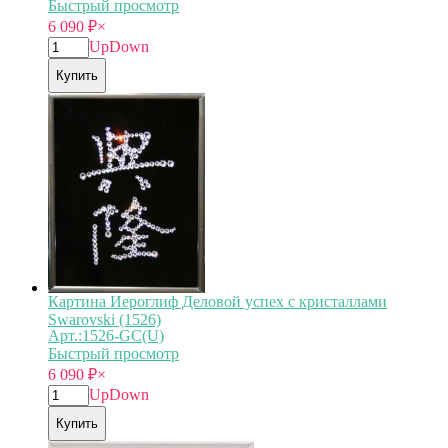
Быстрый просмотр
6 090
₽
×
Up
Down
Купить
Картина Иероглиф Деловой успех с кристаллами
Swarovski (1526)
Арт.:1526-GC(U)
Быстрый просмотр
6 090
₽
×
Up
Down
Купить