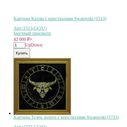
Картина Каллы с кристаллами Swarovski (1513)
Арт.:1513-GC(U)
Быстрый просмотр
42 000
₽
×
Up
Down
Купить
Картина Телец золото с кристаллами Swarovski (1733)
Арт.:1733-GC(U)