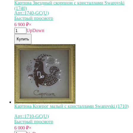
Картина Звездный скорпион с кристаллами Swarovski
(1740)
Арт.:1740-GC(U)
Быстрый просмотр
6 900
₽
×
Up
Down
Купить
Картина Козерог малый с кристаллами Swarovski (1710)
Арт.:1710-GC(U)
Быстрый просмотр
6 000
₽
×