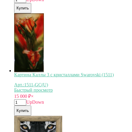
Купить
Картина Каллы 3 с кристаллами Swarovski (1511)
Арт.:1511-GC(U)
Быстрый просмотр
15 000
₽
×
Up
Down
Купить