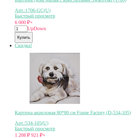
Арт.:1706-GC(U)
Быстрый просмотр
6 000
₽
×
Up
Down
Купить
Скидка!
Картина акриловая 80*80 см Frame Factory (D-534-105)
Арт.:534-105(U)
Быстрый просмотр
1 208
₽
921
₽
×