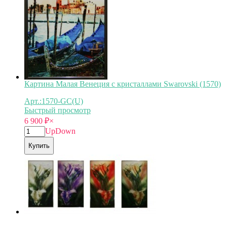
Картина Малая Венеция с кристаллами Swarovski (1570)
Арт.:1570-GC(U)
Быстрый просмотр
6 900
₽
×
Up
Down
Купить