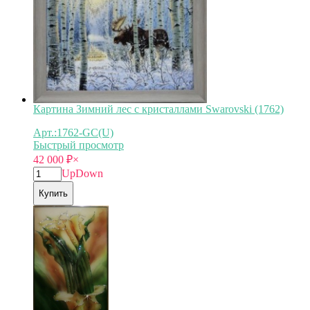
Картина Зимний лес с кристаллами Swarovski (1762)
Арт.:1762-GC(U)
Быстрый просмотр
42 000
₽
×
Up
Down
Купить