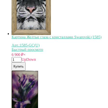
Картина Желтые глаза с кристаллами Swarovski (1585)
Арт.:1585-GC(U)
Быстрый просмотр
6 900
₽
×
Up
Down
Купить