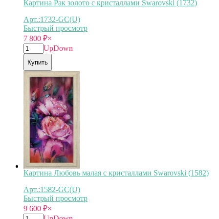
Картина Рак золото с кристаллами Swarovski (1732)
Арт.:1732-GC(U)
Быстрый просмотр
7 800
₽
×
Up
Down
Купить
Картина Любовь малая с кристаллами Swarovski (1582)
Арт.:1582-GC(U)
Быстрый просмотр
9 600
₽
×
Up
Down