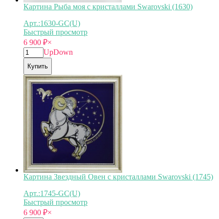
Картина Рыба моя с кристаллами Swarovski (1630)
Арт.:1630-GC(U)
Быстрый просмотр
6 900
₽
×
Up
Down
Купить
Картина Звездный Овен с кристаллами Swarovski (1745)
Арт.:1745-GC(U)
Быстрый просмотр
6 900
₽
×