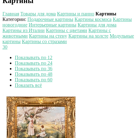
Картины
Главная
Товары для дома
Картины и панно
Картины
Категории
:
Подарочные картины
Картины космоса
Картины
новогодние
Интерьерные картины
Картины для дома
Картины из Италии
Картины с цветами
Картины с
животными
Картины на стену
Картины на холсте
Модульные
картины
Картины со стразами
30
Показывать по 12
Показывать по 24
Показывать по 36
Показывать по 48
Показывать по 60
Показать всё