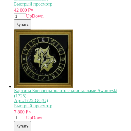
Быстрый просмотр
42 000
₽
×
Up
Down
Купить
Картина Близнецы золото с кристаллами Swarovski
(1725)
Арт.:1725-GC(U)
Быстрый просмотр
7 800
₽
×
Up
Down
Купить