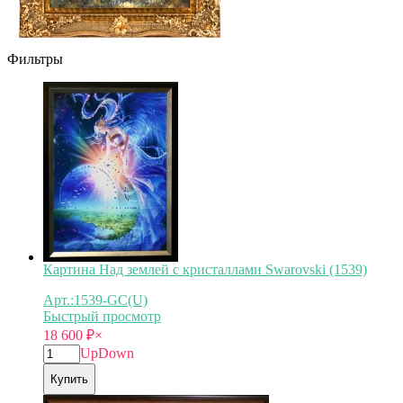
Фильтры
Картина Над землей с кристаллами Swarovski (1539)
Арт.:1539-GC(U)
Быстрый просмотр
18 600
₽
×
Up
Down
Купить