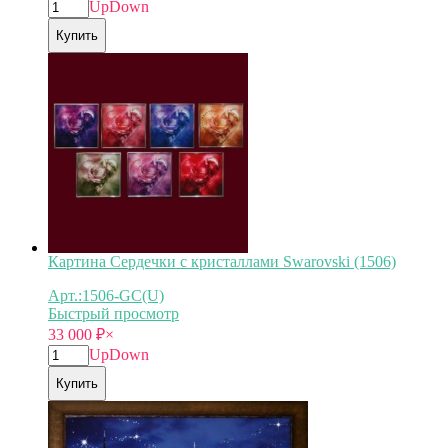
Up
Down
Купить
Картина Сердечки с кристаллами Swarovski (1506)
Арт.:1506-GC(U)
Быстрый просмотр
33 000
₽
×
Up
Down
Купить