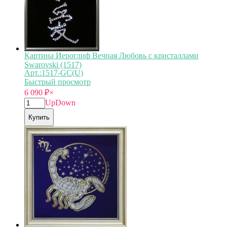
Картина Иероглиф Вечная Любовь с кристаллами
Swarovski (1517)
Арт.:1517-GC(U)
Быстрый просмотр
6 090
₽
×
Up
Down
Купить