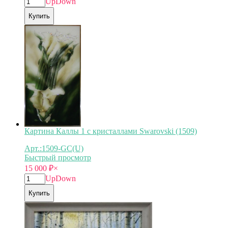
Up
Down
Купить
Картина Каллы 1 с кристаллами Swarovski (1509)
Арт.:1509-GC(U)
Быстрый просмотр
15 000
₽
×
Up
Down
Купить