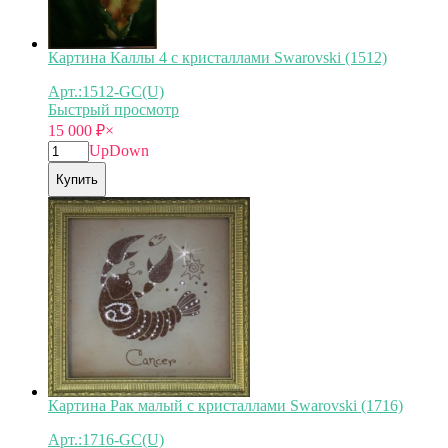
Картина Каллы 4 с кристаллами Swarovski (1512)
Арт.:1512-GC(U)
Быстрый просмотр
15 000
₽
×
Up
Down
Купить
Картина Рак малый с кристаллами Swarovski (1716)
Арт.:1716-GC(U)