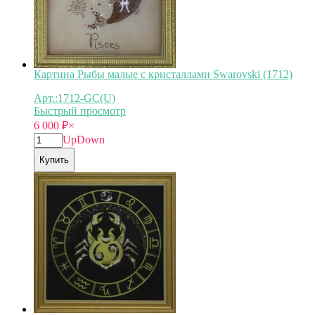
Картина Рыбы малые с кристаллами Swarovski (1712)
Арт.:1712-GC(U)
Быстрый просмотр
6 000
₽
×
Up
Down
Купить