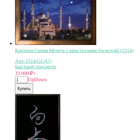
Картина Синяя Мечеть с кристаллами Swarovski (1514)
Арт.:1514-GC(U)
Быстрый просмотр
33 000
₽
×
Up
Down
Купить