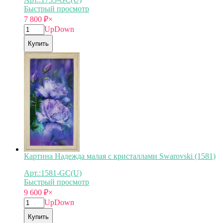
Быстрый просмотр
7 800
₽
×
Up
Down
Купить
Картина Надежда малая с кристаллами Swarovski (1581)
Арт.:1581-GC(U)
Быстрый просмотр
9 600
₽
×
Up
Down
Купить