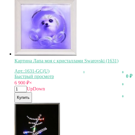
Картина Лапа моя с кристаллами Swarovski (1631)
Арт.:1631-GC(U)
0
0
0
₽
Быстрый просмотр
6 900
₽
×
0
Up
Down
0
Купить