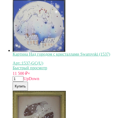
Картина Над городом с кристаллами Swarovski (1537)
Арт.:1537-GC(U)
Быстрый просмотр
11 500
₽
×
Up
Down
Купить