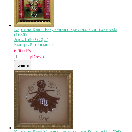
Картина Ключ Разумения с кристаллами Swarovski
(1686)
Арт.:1686-GC(U)
Быстрый просмотр
6 900
₽
×
Up
Down
Купить
Картина Дева Малая с кристаллами Swarovski (1706)