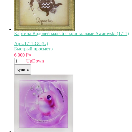
Картина Водолей малый с кристаллами Swarovski (1711)
Арт.:1711-GC(U)
Быстрый просмотр
6 000
₽
×
Up
Down
Купить