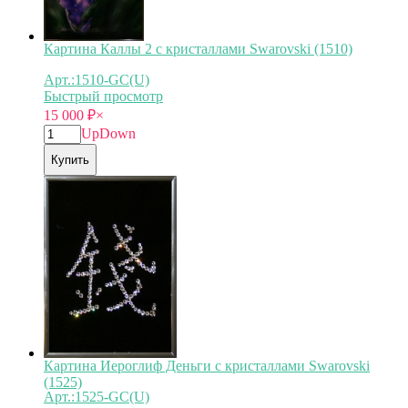
Картина Каллы 2 с кристаллами Swarovski (1510)
Арт.:1510-GC(U)
Быстрый просмотр
15 000
₽
×
Up
Down
Купить
Картина Иероглиф Деньги с кристаллами Swarovski
(1525)
Арт.:1525-GC(U)