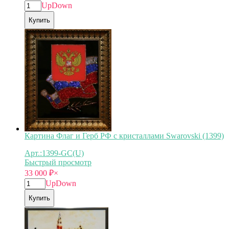
Up
Down
Купить
Картина Флаг и Герб РФ с кристаллами Swarovski (1399)
Арт.:1399-GC(U)
Быстрый просмотр
33 000
₽
×
Up
Down
Купить