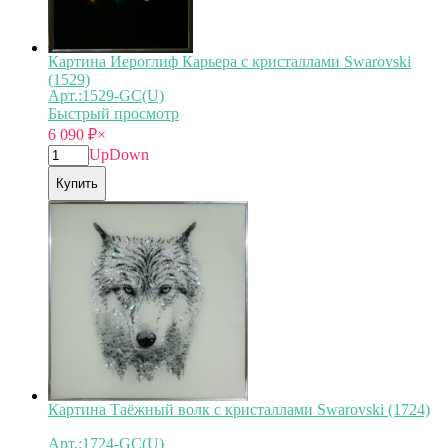
Картина Иероглиф Карьера с кристаллами Swarovski
(1529)
Арт.:1529-GC(U)
Быстрый просмотр
6 090
₽
×
Up
Down
Купить
Картина Таёжный волк с кристаллами Swarovski (1724)
Арт.:1724-GC(U)