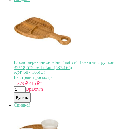
Блюдо деревянное lefard "native" 3 секции с ручкой
32*18,5*2 см Lefard (587-165)
Арт.:587-165(U)
Быстрый просмотр
1 379
₽
415
₽
×
Up
Down
Купить
Скидка!