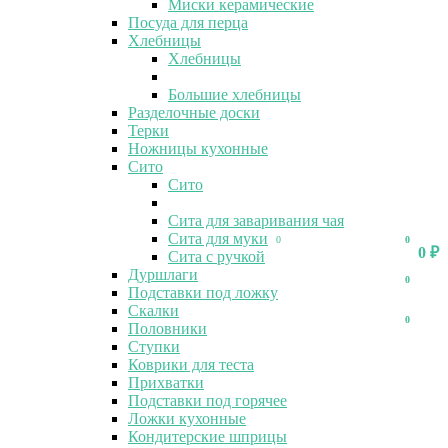
Миски керамические
Посуда для перца
Хлебницы
Хлебницы
Большие хлебницы
Разделочные доски
Терки
Ножницы кухонные
Сито
Сито
Сита для заваривания чая
Сита для муки
0
0
0
₽
Сита с ручкой
Дуршлаги
0
Подставки под ложку
Скалки
0
Половники
Ступки
Коврики для теста
Прихватки
Подставки под горячее
Ложки кухонные
Кондитерские шприцы