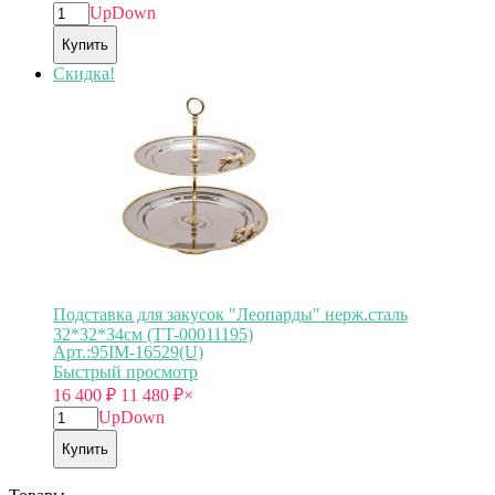
Up
Down
Купить
Скидка!
Подставка для закусок "Леопарды" нерж.сталь
32*32*34см (TT-00011195)
Арт.:95IM-16529(U)
Быстрый просмотр
16 400
₽
11 480
₽
×
Up
Down
Купить