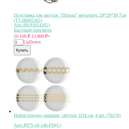
Подставка для закусок "Птицы" металлич. 29*29*39,7см
(TT-00005365)
Арт.:69-918142(U)
Быстрый просмотр
16 100
₽
13 800
₽
×
Up
Down
Купить
Набор блюдец signature, chevron, D16 см, 4 шт. (70270)
Арт.:P075-16-146-FD(U)