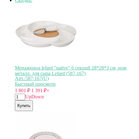
Скидка!
Менажница lefard "native" 6 секций 28*28*3 см, нож
металл. для сыра Lefard (587-167)
Арт.:587-167(U)
Быстрый просмотр
1 801
₽
1 391
₽
×
Up
Down
Купить