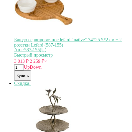
Блюдо сервировочное lefard "native" 34*25,5*2 см + 2
розетки Lefard (587-155)
Арт.:587-155(U)
Быстрый просмотр
3 013
₽
2 259
₽
×
Up
Down
Купить
Скидка!