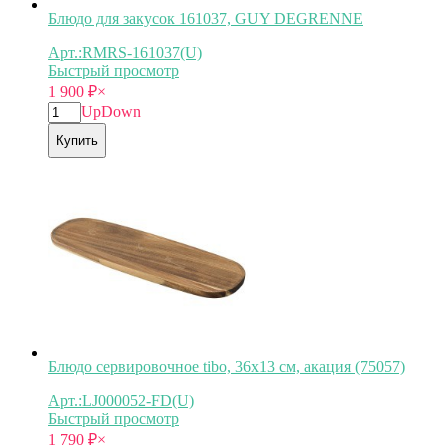
Блюдо для закусок 161037, GUY DEGRENNE
Арт.:RMRS-161037(U)
Быстрый просмотр
1 900
₽
×
Up
Down
Купить
Блюдо сервировочное tibo, 36х13 см, акация (75057)
Арт.:LJ000052-FD(U)
Быстрый просмотр
1 790
₽
×