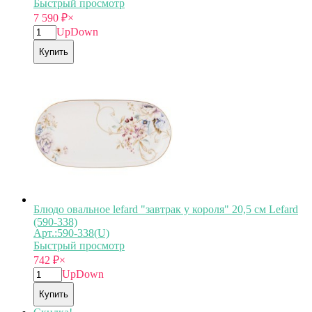
Быстрый просмотр
7 590
₽
×
Up
Down
Купить
Блюдо овальное lefard "завтрак у короля" 20,5 см Lefard
(590-338)
Арт.:590-338(U)
Быстрый просмотр
742
₽
×
Up
Down
Купить