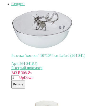
Скидка!
Розетка "котики" 10*10*4 см Lefard (264-841)
Арт.:264-841(U)
Быстрый просмотр
343
₽
308
₽
×
Up
Down
Купить