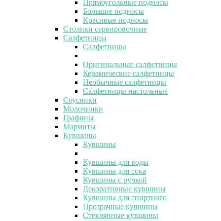
Прямоугольные подносы
Большие подносы
Красивые подносы
Столики сервировочные
Салфетницы
Салфетницы
Оригинальные салфетницы
Керамические салфетницы
Необычные салфетницы
Салфетницы настольные
Соусники
Молочники
Графины
Мармиты
Кувшины
Кувшины
Кувшины для воды
Кувшины для сока
Кувшины с ручкой
Декоративные кувшины
Кувшины для спиртного
Прозрачные кувшины
Стеклянные кувшины