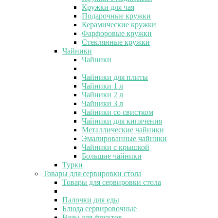
Кружки для чая
Подарочные кружки
Керамические кружки
Фарфоровые кружки
Стеклянные кружки
Чайники
Чайники
Чайники для плиты
Чайники 1 л
Чайники 2 л
Чайники 3 л
Чайники со свистком
Чайники для кипячения
Металлические чайники
Эмалированные чайники
Чайники с крышкой
Большие чайники
Турки
Товары для сервировки стола
Товары для сервировки стола
Палочки для еды
Блюда сервировочные
Вазы для фруктов