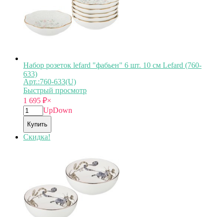
Набор розеток lefard "фабьен" 6 шт. 10 см Lefard (760-
633)
Арт.:760-633(U)
Быстрый просмотр
1 695
₽
×
Up
Down
Купить
Скидка!