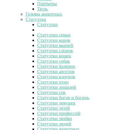
Портьеры
Тюль
Головы животных
Статуэтки
Статуэтки
Статуэтки семьи
Статуэтки коров
Статуэтки мышей
Статуэтки слонов
Статуэтки кошек
Статуэтки собак
Статуэтки балерин
Статуэтки ангелов
Статуэтки клоунов
Статуэтки птиц
Статуэтки лошадей
Статуэтки сов
Статуэтки богов и богинь
Статуэтки девушек
Статуэтки детей
Статуэтки профессий
Статуэтки любви
Статуэтки людей
Статуэтки животных