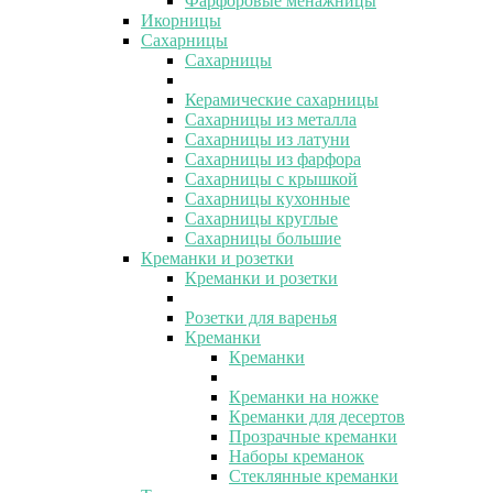
Фарфоровые менажницы
Икорницы
Сахарницы
Сахарницы
Керамические сахарницы
Сахарницы из металла
Сахарницы из латуни
Сахарницы из фарфора
Сахарницы с крышкой
Сахарницы кухонные
Сахарницы круглые
Сахарницы большие
Креманки и розетки
Креманки и розетки
Розетки для варенья
Креманки
Креманки
Креманки на ножке
Креманки для десертов
Прозрачные креманки
Наборы креманок
Стеклянные креманки