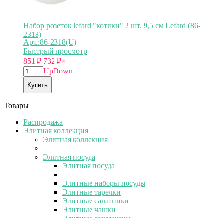
Набор розеток lefard "котики" 2 шт. 9,5 см Lefard (86-
2318)
Арт.:86-2318(U)
Быстрый просмотр
851
₽
732
₽
×
Up
Down
Купить
Товары
Распродажа
Элитная коллекция
Элитная коллекция
Элитная посуда
Элитная посуда
Элитные наборы посуды
Элитные тарелки
Элитные салатники
Элитные чашки