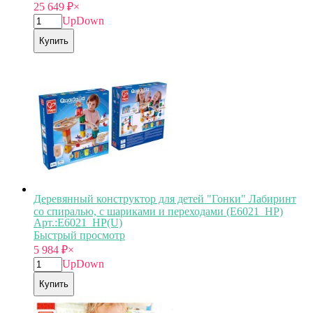
25 649
₽
×
Up
Down
Купить
Деревянный конструктор для детей "Гонки" Лабиринт
со спиралью, с шариками и переходами (E6021_HP)
Арт.:E6021_HP(U)
Быстрый просмотр
5 984
₽
×
Up
Down
Купить