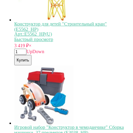
Конструктор для детей "Строительный кран"
(E5562_HP)
Арт.:E5562_HP(U)
Быстрый просмотр
3 419
₽
×
Up
Down
Купить
Игровой набор "Конструктор в чемоданчике" Сборка
машинки, 37 предметов (E3038_HP)