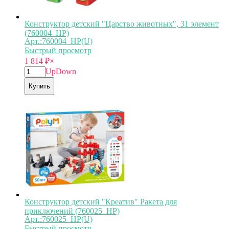
Конструктор детский "Царство животных", 31 элемент
(760004_HP)
Арт.:760004_HP(U)
Быстрый просмотр
1 814
₽
×
Up
Down
Купить
Конструктор детский "Креатив" Ракета для
приключений (760025_HP)
Арт.:760025_HP(U)
Быстрый просмотр