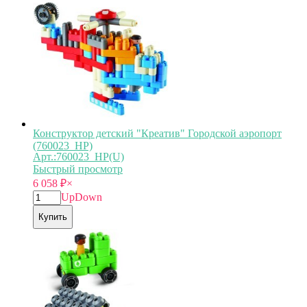
Конструктор детский "Креатив" Городской аэропорт
(760023_HP)
Арт.:760023_HP(U)
Быстрый просмотр
6 058
₽
×
Up
Down
Купить