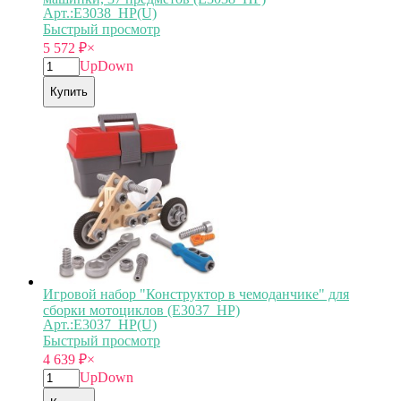
Арт.:E3038_HP(U)
Быстрый просмотр
5 572
₽
×
Up
Down
Купить
Игровой набор "Конструктор в чемоданчике" для
сборки мотоциклов (E3037_HP)
Арт.:E3037_HP(U)
Быстрый просмотр
4 639
₽
×
Up
Down