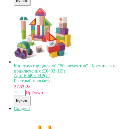
Купить
Конструктор цветной "50 элементов" , Космические
приключения (E0493_HP)
Арт.:E0493_HP(U)
Быстрый просмотр
2 883
₽
×
Up
Down
Купить
Скидка!