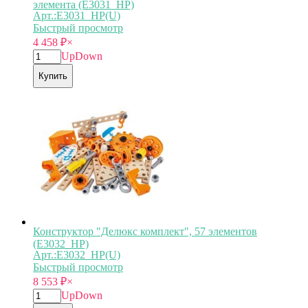
элемента (E3031_HP)
Арт.:E3031_HP(U)
Быстрый просмотр
4 458
₽
×
Up
Down
Купить
Конструктор "Делюкс комплект", 57 элементов
(E3032_HP)
Арт.:E3032_HP(U)
Быстрый просмотр
8 553
₽
×
Up
Down