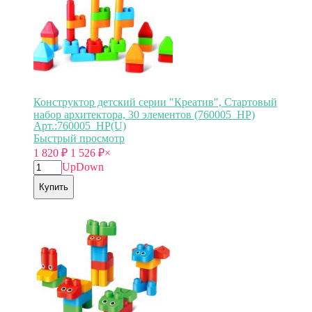
Конструктор детский серии "Креатив", Стартовый
набор архитектора, 30 элементов (760005_HP)
Арт.:760005_HP(U)
Быстрый просмотр
1 820
₽
1 526
₽
×
Up
Down
Купить