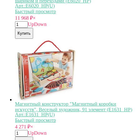
шариком и переходами (E6020_HP)
Арт.:E6020_HP(U)
Быстрый просмотр
11 968
₽
×
Up
Down
Купить
Магнитный конструктор "Магнитный коробки
искусств", Веселый художник, 91 элемент (E1631_HP)
Арт.:E1631_HP(U)
Быстрый просмотр
4 271
₽
×
Up
Down