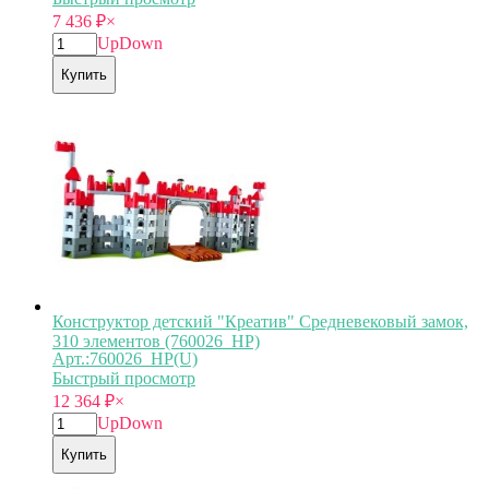
7 436
₽
×
Up
Down
Купить
Конструктор детский "Креатив" Средневековый замок,
310 элементов (760026_HP)
Арт.:760026_HP(U)
Быстрый просмотр
12 364
₽
×
Up
Down
Купить