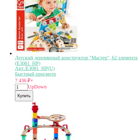
Детский деревянный конструктор "Мастер", 62 элемента
(E3081_HP)
Арт.:E3081_HP(U)
Быстрый просмотр
7 436
₽
×
Up
Down
Купить