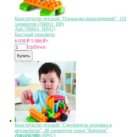
Конструктор детский "Площадка приключений", 110
элементов (760011_HP)
Арт.:760011_HP(U)
Быстрый просмотр
6 058
₽
5 086
₽
×
Up
Down
Купить
Конструктор детский "Смотритель зоопарка и
автомобили", 40 элементов серия "Креатив"
Арт.:760006_HP(U)
(760006_HP)