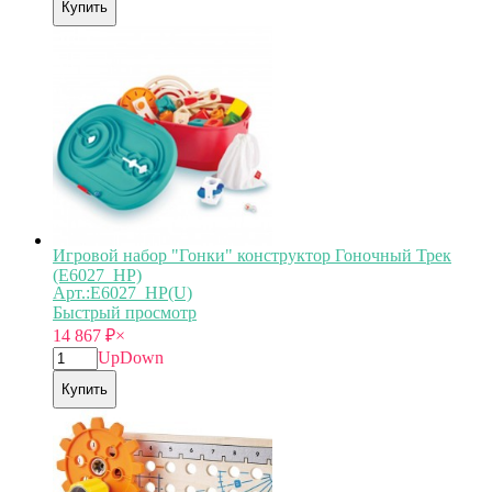
Купить
Игровой набор "Гонки" конструктор Гоночный Трек
(E6027_HP)
Арт.:E6027_HP(U)
Быстрый просмотр
14 867
₽
×
Up
Down
Купить