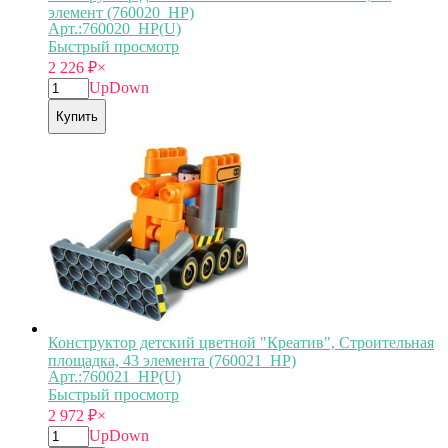
элемент (760020_HP)
Арт.:760020_HP(U)
Быстрый просмотр
2 226
₽
×
Up
Down
Купить
Конструктор детский цветной "Креатив", Строительная
площадка, 43 элемента (760021_HP)
Арт.:760021_HP(U)
Быстрый просмотр
2 972
₽
×
Up
Down