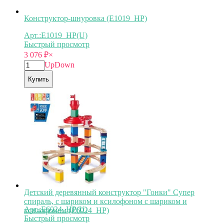
Конструктор-шнуровка (E1019_HP)
Арт.:E1019_HP(U)
Быстрый просмотр
3 076
₽
×
Up
Down
Купить
Детский деревянный конструктор "Гонки" Супер
спираль, с шариком и ксилофоном с шариком и
Арт.:E6024_HP(U)
ксилофоном (E6024_HP)
Быстрый просмотр