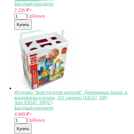
Быстрый просмотр
2 226
₽
×
Up
Down
Купить
Игрушка "Конструктор цветной" Деревянные блоки, в
контейнере-сортере, 101 элемент (E8247_HP)
Арт.:E8247_HP(U)
Быстрый просмотр
4 069
₽
×
Up
Down
Купить