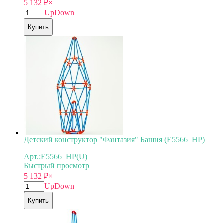
5 132
₽
×
Up
Down
Купить
Детский конструктор "Фантазия" Башня (E5566_HP)
Арт.:E5566_HP(U)
Быстрый просмотр
5 132
₽
×
Up
Down
Купить