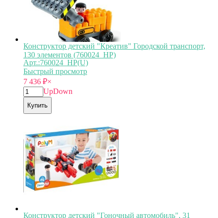
Конструктор детский "Креатив" Городской транспорт,
130 элементов (760024_HP)
Арт.:760024_HP(U)
Быстрый просмотр
7 436
₽
×
Up
Down
Купить
Конструктор детский "Гоночный автомобиль", 31