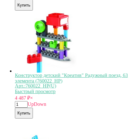
Купить
Конструктор детский "Креатив" Радужный поезд, 63
элемента (760022_HP)
Арт.:760022_HP(U)
Быстрый просмотр
4 487
₽
×
Up
Down
Купить