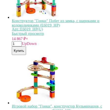
Конструктор "Гонки" Побег из замка, с шариками и
колокольчиками (E6019_HP)
Арт.:E6019_HP(U)
Быстрый просмотр
14 867
₽
×
Up
Down
Купить
Игровой набор "Гонки", конструктор Кульминация, с