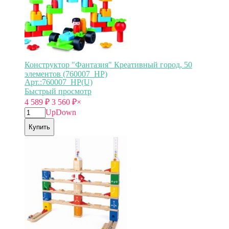
Конструктор "Фантазия" Креативный город, 50
элементов (760007_HP)
Арт.:760007_HP(U)
Быстрый просмотр
4 589
₽
3 560
₽
×
Up
Down
Купить