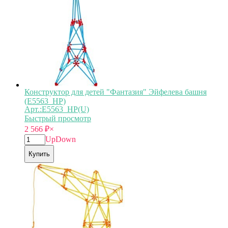
Конструктор для детей "Фантазия" Эйфелева башня
(E5563_HP)
Арт.:E5563_HP(U)
Быстрый просмотр
2 566
₽
×
Up
Down
Купить