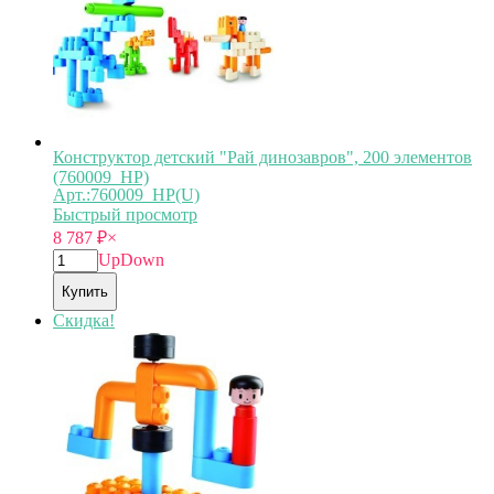
Конструктор детский "Рай динозавров", 200 элементов
(760009_HP)
Арт.:760009_HP(U)
Быстрый просмотр
8 787
₽
×
Up
Down
Купить
Скидка!