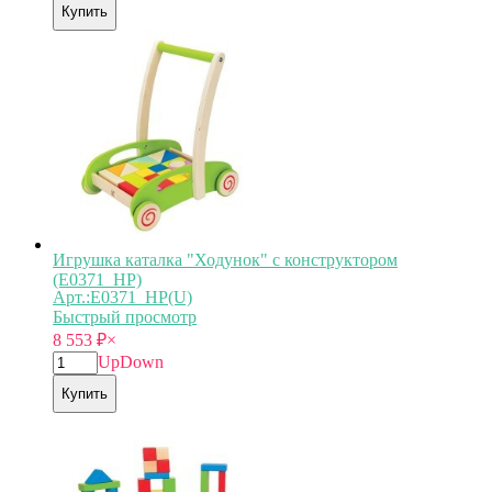
Купить
Игрушка каталка "Ходунок" с конструктором
(E0371_HP)
Арт.:E0371_HP(U)
Быстрый просмотр
8 553
₽
×
Up
Down
Купить