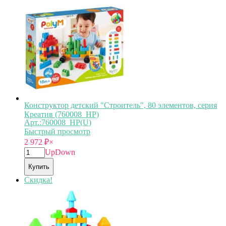
Конструктор детский "Строитель", 80 элементов, серия
Креатив (760008_HP)
Арт.:760008_HP(U)
Быстрый просмотр
2 972
₽
×
Up
Down
Купить
Скидка!