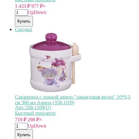
1 433
₽
977
₽
×
Up
Down
Купить
Скидка!
Сахарница с ложкой agness "лавандовая весна" 10*9,5
см 300 мл Agness (358-1109)
Арт.:358-1109(U)
Быстрый просмотр
719
₽
298
₽
×
Up
Down
Купить