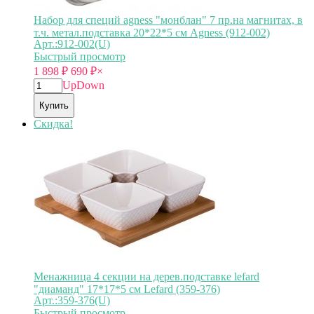
Набор для специй agness "монблан" 7 пр.на магнитах, в
т.ч. метал.подставка 20*22*5 см Agness (912-002)
Арт.:912-002(U)
Быстрый просмотр
1 898
₽
690
₽
×
Up
Down
Купить
Скидка!
Менажница 4 секции на дерев.подставке lefard
"диаманд" 17*17*5 см Lefard (359-376)
Арт.:359-376(U)
Быстрый просмотр