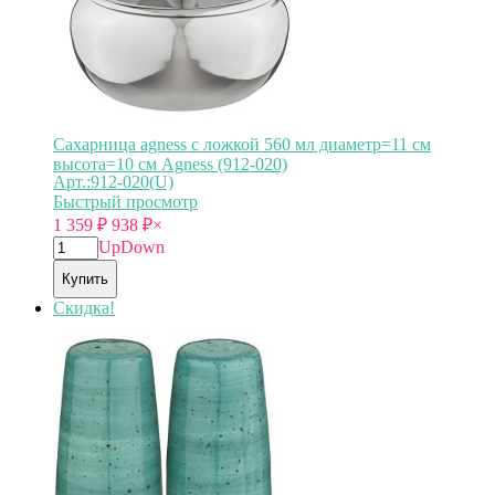
Сахарница agness с ложкой 560 мл диаметр=11 см
высота=10 см Agness (912-020)
Арт.:912-020(U)
Быстрый просмотр
1 359
₽
938
₽
×
Up
Down
Купить
Скидка!