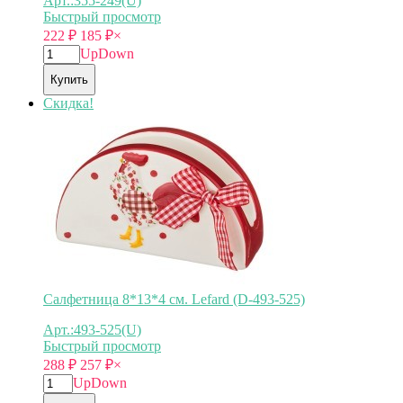
Арт.:355-249(U)
Быстрый просмотр
222
₽
185
₽
×
Up
Down
Купить
Скидка!
Салфетница 8*13*4 см. Lefard (D-493-525)
Арт.:493-525(U)
Быстрый просмотр
288
₽
257
₽
×
Up
Down