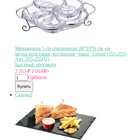
Менажница 5-ти секционная 28*23*6 см. на
метал.подставке. коллекция "muza" Lefard (355-255)
Арт.:355-255(U)
Быстрый просмотр
2 353
₽
1 014
₽
×
Up
Down
Купить
Скидка!