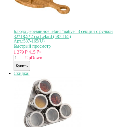
Блюдо деревянное lefard "native" 3 секции с ручкой
32*18,5*2 см Lefard (587-165)
Арт.:587-165(U)
Быстрый просмотр
1 379
₽
415
₽
×
Up
Down
Купить
Скидка!