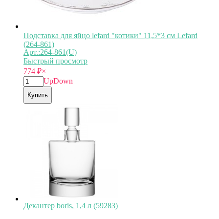
Подставка для яйцо lefard "котики" 11,5*3 см Lefard
(264-861)
Арт.:264-861(U)
Быстрый просмотр
774
₽
×
Up
Down
Купить
Декантер boris, 1,4 л (59283)