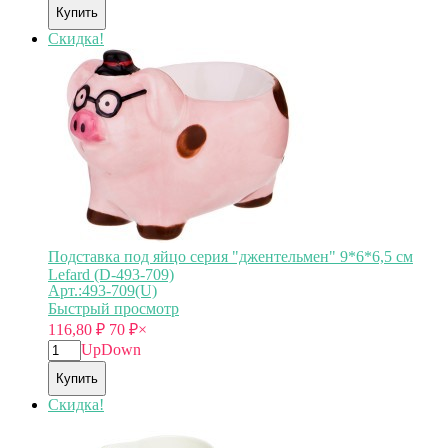
Купить
Скидка!
Подставка под яйцо серия "джентельмен" 9*6*6,5 см
Lefard (D-493-709)
Арт.:493-709(U)
Быстрый просмотр
116,80
₽
70
₽
×
Up
Down
Купить
Скидка!