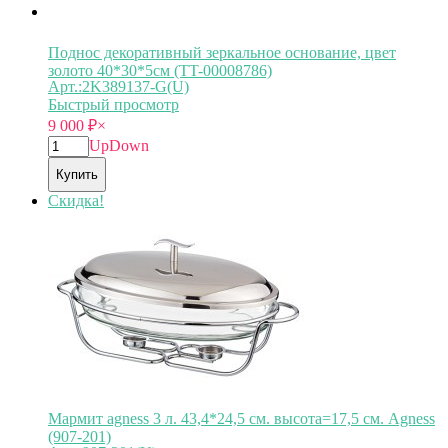
Поднос декоративный зеркальное основание, цвет
золото 40*30*5см (TT-00008786)
Арт.:2K389137-G(U)
Быстрый просмотр
9 000
₽
×
Up
Down
Купить
Скидка!
Мармит agness 3 л. 43,4*24,5 см. высота=17,5 см. Agness
(907-201)