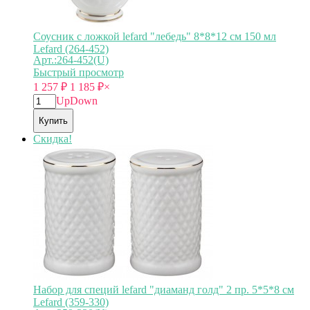
Соусник с ложкой lefard "лебедь" 8*8*12 см 150 мл
Lefard (264-452)
Арт.:264-452(U)
Быстрый просмотр
1 257
₽
1 185
₽
×
Up
Down
Купить
Скидка!
Набор для специй lefard "диаманд голд" 2 пр. 5*5*8 см
Lefard (359-330)