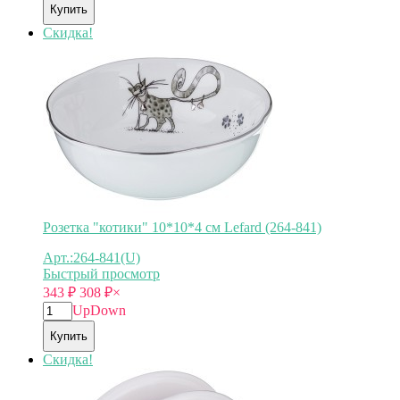
Купить
Скидка!
Розетка "котики" 10*10*4 см Lefard (264-841)
Арт.:264-841(U)
Быстрый просмотр
343
₽
308
₽
×
Up
Down
Купить
Скидка!