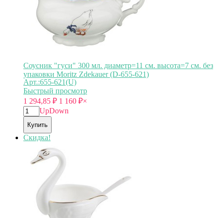
Соусник "гуси" 300 мл. диаметр=11 см. высота=7 см. без
упаковки Moritz Zdekauer (D-655-621)
Арт.:655-621(U)
Быстрый просмотр
1 294,85
₽
1 160
₽
×
Up
Down
Купить
Скидка!