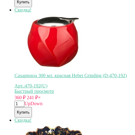
Купить
Скидка!
Сахарница 300 мл. красная Hebei Grinding (D-470-192)
Арт.:470-192(U)
Быстрый просмотр
360
₽
241
₽
×
Up
Down
Купить
Скидка!