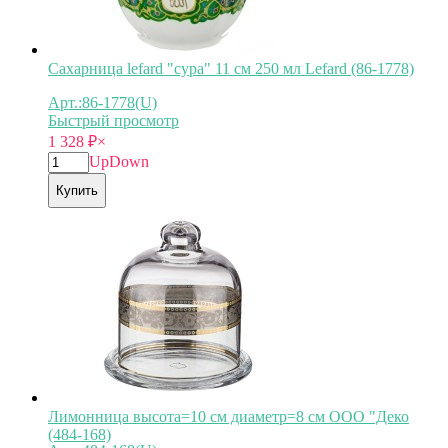
Сахарница lefard "сура" 11 см 250 мл Lefard (86-1778)
Арт.:86-1778(U)
Быстрый просмотр
1 328
₽
×
Up
Down
Купить
Лимонница высота=10 см диаметр=8 см ООО "Деко
(484-168)