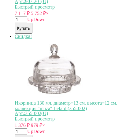
Арт.:907-201(U)
Быстрый просмотр
7 117
₽
5 752
₽
×
Up
Down
Купить
Скидка!
Икорница 130 мл. диаметр=13 см. высота=12 см.
коллекция "muza" Lefard (355-002)
Арт.:355-002(U)
Быстрый просмотр
1 376
₽
979
₽
×
Up
Down