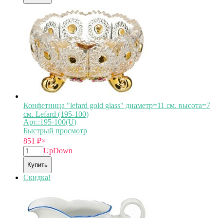
Конфетница "lefard gold glass" диаметр=11 см. высота=7
см. Lefard (195-100)
Арт.:195-100(U)
Быстрый просмотр
851
₽
×
Up
Down
Купить
Скидка!