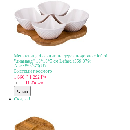
Менажница 4 секции на дерев.подставке lefard
"диаманд" 18*18*5 см Lefard (359-379)
Арт.:359-379(U)
Быстрый просмотр
1 660
₽
1 292
₽
×
Up
Down
Купить
Скидка!