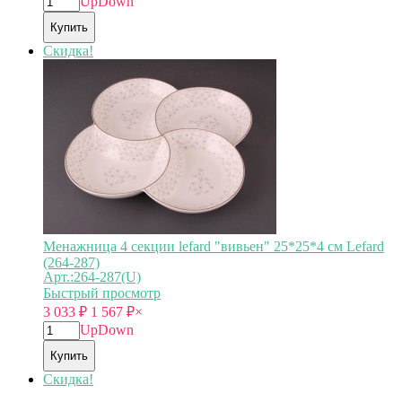
Up
Down
Купить
Скидка!
Менажница 4 секции lefard "вивьен" 25*25*4 см Lefard
(264-287)
Арт.:264-287(U)
Быстрый просмотр
3 033
₽
1 567
₽
×
Up
Down
Купить
Скидка!