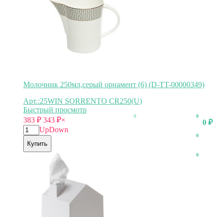
Молочник 250мл,серый орнамент (6) (D-TT-00000349)
Арт.:25WIN SORRENTO CR250(U)
Быстрый просмотр
0
0
383
₽
343
₽
×
0
₽
Up
Down
0
Купить
0