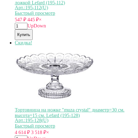
ложкой Lefard (195-112)
Арт.:195-112(U)
Быстрый просмотр
547
₽
445
₽
×
Up
Down
Купить
Скидка!
Тортовница на ножке "muza crystal" диаметр=30 см.
высота=15 см. Lefard (195-128)
Арт.:195-128(U)
Быстрый просмотр
4 614
₽
3 518
₽
×