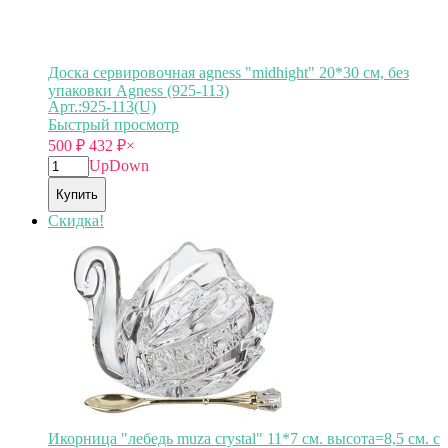
Доска сервировочная agness "midhight" 20*30 см, без
упаковки Agness (925-113)
Арт.:925-113(U)
Быстрый просмотр
500
₽
432
₽
×
Up
Down
Купить
Скидка!
Икорница "лебедь muza crystal" 11*7 см. высота=8,5 см. с