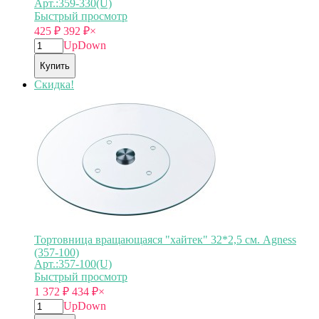
Арт.:359-330(U)
Быстрый просмотр
425
₽
392
₽
×
Up
Down
Купить
Скидка!
Тортовница вращающаяся "хайтек" 32*2,5 см. Agness
(357-100)
Арт.:357-100(U)
Быстрый просмотр
1 372
₽
434
₽
×
Up
Down