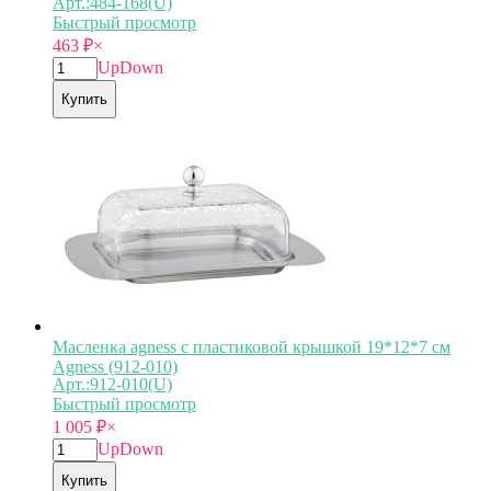
Арт.:484-168(U)
Быстрый просмотр
463
₽
×
Up
Down
Купить
Масленка agness с пластиковой крышкой 19*12*7 см
Agness (912-010)
Арт.:912-010(U)
Быстрый просмотр
1 005
₽
×
Up
Down
Купить