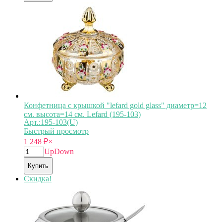
Конфетница с крышкой "lefard gold glass" диаметр=12
см. высота=14 см. Lefard (195-103)
Арт.:195-103(U)
Быстрый просмотр
1 248
₽
×
Up
Down
Купить
Скидка!