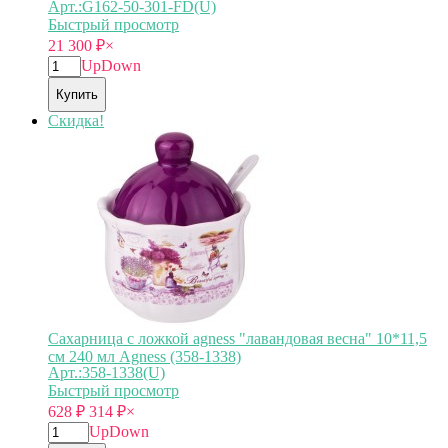
Арт.:G162-50-301-FD(U)
Быстрый просмотр
21 300
₽
×
Up
Down
Купить
Скидка!
Сахарница с ложкой agness "лавандовая весна" 10*11,5
см 240 мл Agness (358-1338)
Арт.:358-1338(U)
Быстрый просмотр
628
₽
314
₽
×
Up
Down