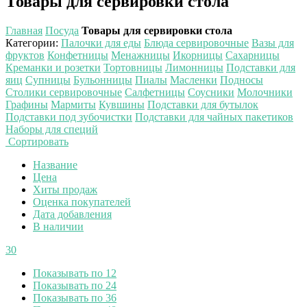
Товары для сервировки стола
Главная
Посуда
Товары для сервировки стола
Категории
:
Палочки для еды
Блюда сервировочные
Вазы для
фруктов
Конфетницы
Менажницы
Икорницы
Сахарницы
Креманки и розетки
Тортовницы
Лимонницы
Подставки для
яиц
Супницы
Бульонницы
Пиалы
Масленки
Подносы
Столики сервировочные
Салфетницы
Соусники
Молочники
Графины
Мармиты
Кувшины
Подставки для бутылок
Подставки под зубочистки
Подставки для чайных пакетиков
Наборы для специй
Сортировать
Название
Цена
Хиты продаж
Оценка покупателей
Дата добавления
В наличии
30
Показывать по 12
Показывать по 24
Показывать по 36