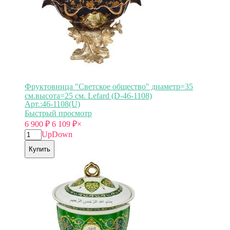
Фруктовница "Светское общество" диаметр=35
см.высота=25 см. Lefard (D-46-1108)
Арт.:46-1108(U)
Быстрый просмотр
6 900
₽
6 109
₽
×
Up
Down
Купить