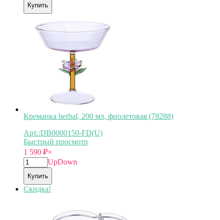
Купить
Креманка herbal, 200 мл, фиолетовая (78288)
Арт.:DB0000150-FD(U)
Быстрый просмотр
1 590
₽
×
Up
Down
Купить
Скидка!