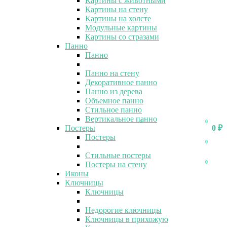
Картины с животными
Картины на стену
Картины на холсте
Модульные картины
Картины со стразами
Панно
Панно
Панно на стену
Декоративное панно
Панно из дерева
Объемное панно
Стильное панно
Вертикальное панно
0
0
Постеры
0
₽
Постеры
0
Стильные постеры
0
Постеры на стену
Иконы
Ключницы
Ключницы
Недорогие ключницы
Ключницы в прихожую