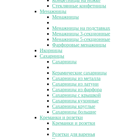
Конфетницы на ножке
Стеклянные конфетницы
Менажницы
Менажницы
Менажницы на подставках
Менажницы 3-секционные
Менажницы 5-секционные
Фарфоровые менажницы
Икорницы
Сахарницы
Сахарницы
Керамические сахарницы
Сахарницы из металла
Сахарницы из латуни
Сахарницы из фарфора
Сахарницы с крышкой
Сахарницы кухонные
Сахарницы круглые
Сахарницы большие
Креманки и розетки
Креманки и розетки
Розетки для варенья