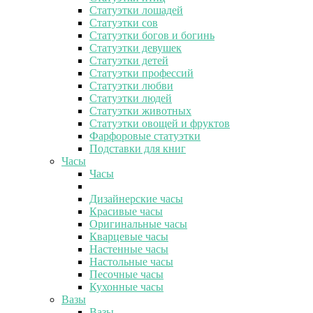
Статуэтки лошадей
Статуэтки сов
Статуэтки богов и богинь
Статуэтки девушек
Статуэтки детей
Статуэтки профессий
Статуэтки любви
Статуэтки людей
Статуэтки животных
Статуэтки овощей и фруктов
Фарфоровые статуэтки
Подставки для книг
Часы
Часы
Дизайнерские часы
Красивые часы
Оригинальные часы
Кварцевые часы
Настенные часы
Настольные часы
Песочные часы
Кухонные часы
Вазы
Вазы