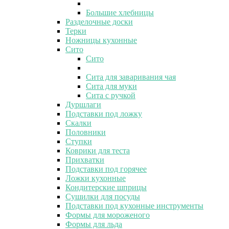
Большие хлебницы
Разделочные доски
Терки
Ножницы кухонные
Сито
Сито
Сита для заваривания чая
Сита для муки
Сита с ручкой
Дуршлаги
Подставки под ложку
Скалки
Половники
Ступки
Коврики для теста
Прихватки
Подставки под горячее
Ложки кухонные
Кондитерские шприцы
Сушилки для посуды
Подставки под кухонные инструменты
Формы для мороженого
Формы для льда