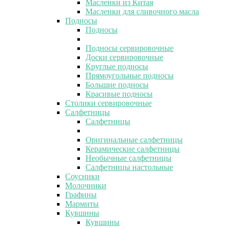
Масленки из Китая
Масленки для сливочного масла
Подносы
Подносы
Подносы сервировочные
Доски сервировочные
Круглые подносы
Прямоугольные подносы
Большие подносы
Красивые подносы
Столики сервировочные
Салфетницы
Салфетницы
Оригинальные салфетницы
Керамические салфетницы
Необычные салфетницы
Салфетницы настольные
Соусники
Молочники
Графины
Мармиты
Кувшины
Кувшины