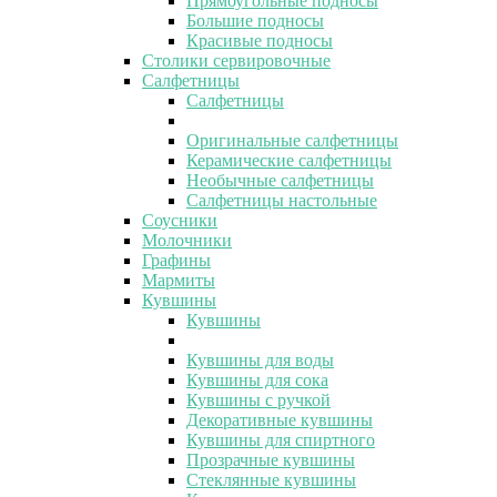
Прямоугольные подносы
Большие подносы
Красивые подносы
Столики сервировочные
Салфетницы
Салфетницы
Оригинальные салфетницы
Керамические салфетницы
Необычные салфетницы
Салфетницы настольные
Соусники
Молочники
Графины
Мармиты
Кувшины
Кувшины
Кувшины для воды
Кувшины для сока
Кувшины с ручкой
Декоративные кувшины
Кувшины для спиртного
Прозрачные кувшины
Стеклянные кувшины