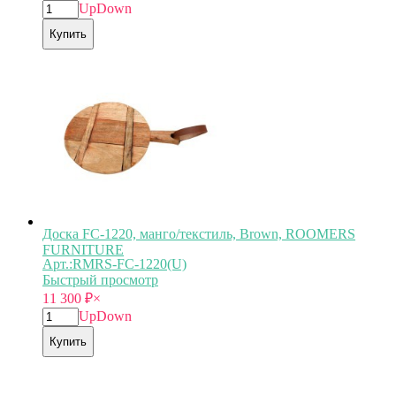
Up
Down
Купить
Доска FC-1220, манго/текстиль, Brown, ROOMERS
FURNITURE
Арт.:RMRS-FC-1220(U)
Быстрый просмотр
11 300
₽
×
Up
Down
Купить