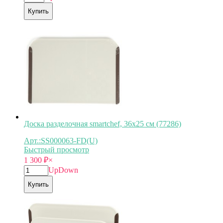
Купить
Доска разделочная smartchef, 36х25 см (77286)
Арт.:SS000063-FD(U)
Быстрый просмотр
1 300
₽
×
Up
Down
Купить