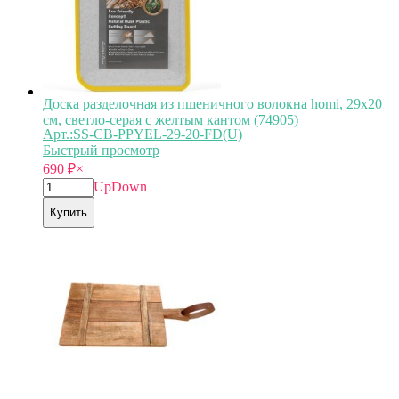
Доска разделочная из пшеничного волокна homi, 29х20
см, светло-серая с желтым кантом (74905)
Арт.:SS-CB-PPYEL-29-20-FD(U)
Быстрый просмотр
690
₽
×
Up
Down
Купить