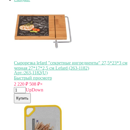
Сырорезка lefard "секретные ингредиенты" 27,5*23*3 см
черная 27*17*2,5 см Lefard (263-1182)
Арт.:263-1182(U)
Быстрый просмотр
2 220
₽
508
₽
×
Up
Down
Купить