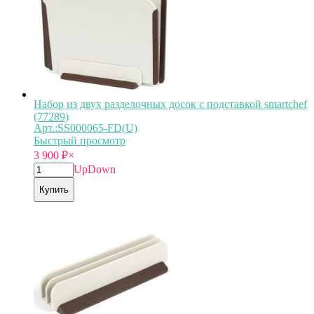
Набор из двух разделочных досок с подставкой smartchef
(77289)
Арт.:SS000065-FD(U)
Быстрый просмотр
3 900
₽
×
Up
Down
Купить