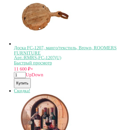
Доска FC-1207, манго/текстиль, Brown, ROOMERS
FURNITURE
Арт.:RMRS-FC-1207(U)
Быстрый просмотр
11 600
₽
×
Up
Down
Купить
Скидка!