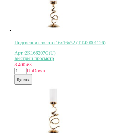
Подсвечник золото 16х16х52 (TT-00001126)
Арт.:2K166207G(U)
Быстрый просмотр
8 400
₽
×
Up
Down
Купить