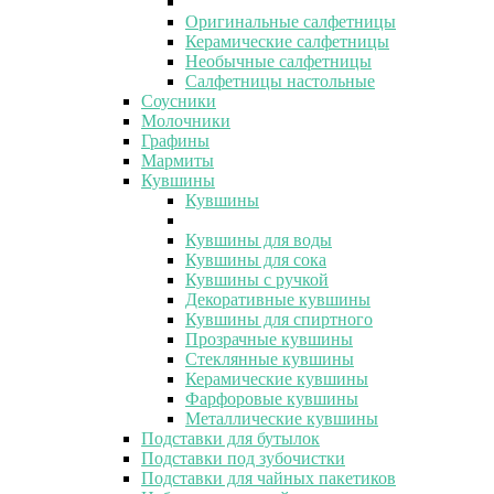
Оригинальные салфетницы
Керамические салфетницы
Необычные салфетницы
Салфетницы настольные
Соусники
Молочники
Графины
Мармиты
Кувшины
Кувшины
Кувшины для воды
Кувшины для сока
Кувшины с ручкой
Декоративные кувшины
Кувшины для спиртного
Прозрачные кувшины
Стеклянные кувшины
Керамические кувшины
Фарфоровые кувшины
Металлические кувшины
Подставки для бутылок
Подставки под зубочистки
Подставки для чайных пакетиков