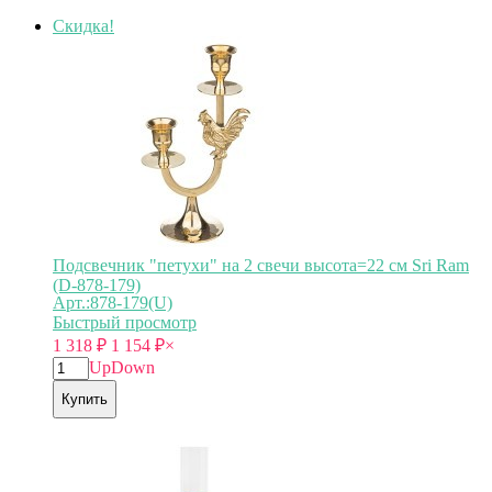
Скидка!
Подсвечник "петухи" на 2 свечи высота=22 см Sri Ram
(D-878-179)
Арт.:878-179(U)
Быстрый просмотр
1 318
₽
1 154
₽
×
Up
Down
Купить