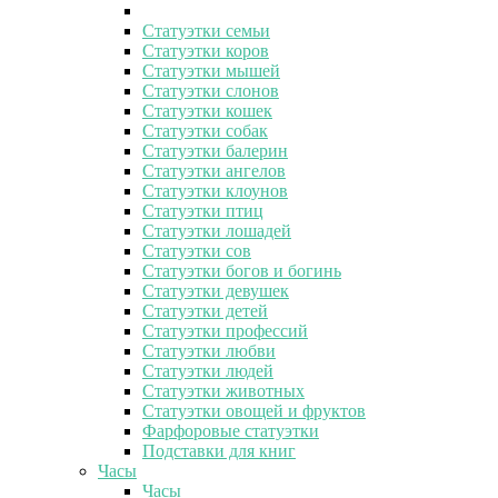
Статуэтки семьи
Статуэтки коров
Статуэтки мышей
Статуэтки слонов
Статуэтки кошек
Статуэтки собак
Статуэтки балерин
Статуэтки ангелов
Статуэтки клоунов
Статуэтки птиц
Статуэтки лошадей
Статуэтки сов
Статуэтки богов и богинь
Статуэтки девушек
Статуэтки детей
Статуэтки профессий
Статуэтки любви
Статуэтки людей
Статуэтки животных
Статуэтки овощей и фруктов
Фарфоровые статуэтки
Подставки для книг
Часы
Часы