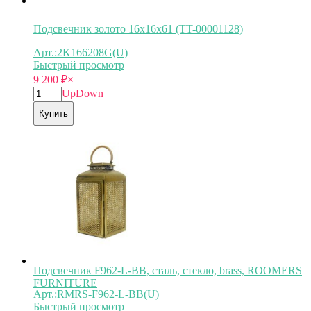
Подсвечник золото 16х16х61 (TT-00001128)
Арт.:2K166208G(U)
Быстрый просмотр
9 200
₽
×
Up
Down
Купить
Подсвечник F962-L-BB, сталь, стекло, brass, ROOMERS
FURNITURE
Арт.:RMRS-F962-L-BB(U)
Быстрый просмотр