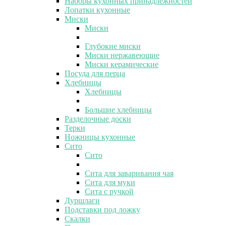
Наборы кухонных принадлежностей
Лопатки кухонные
Миски
Миски
Глубокие миски
Миски нержавеющие
Миски керамические
Посуда для перца
Хлебницы
Хлебницы
Большие хлебницы
Разделочные доски
Терки
Ножницы кухонные
Сито
Сито
Сита для заваривания чая
Сита для муки
Сита с ручкой
Дуршлаги
Подставки под ложку
Скалки