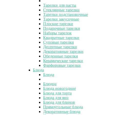
Тарелки для пасты
Стеклянные тарелки
Тарелки подстановочные
Тарелки закусочные
Плоские тарелки
Подарочные тарелки
Наборы тарелок
Квадратные тарелки
Суповые тарелки
Десертные тарелки
Декоративные тарелки
Обеденные тарелки
Керамические тарелки
Фарфоровые тарелки
Блюда
Блюда
Блюдца
Блюда новогодние
Блюда для торта
Блюда для яиц
Блюда для блинов
Прямоугольные блюда
Декоративные блюда