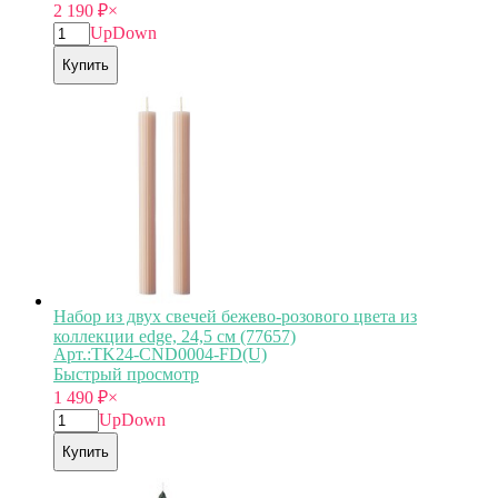
2 190
₽
×
Up
Down
Купить
Набор из двух свечей бежево-розового цвета из
коллекции edge, 24,5 см (77657)
Арт.:TK24-CND0004-FD(U)
Быстрый просмотр
1 490
₽
×
Up
Down
Купить