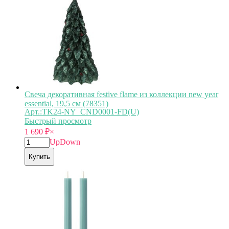
Свеча декоративная festive flame из коллекции new year
essential, 19,5 см (78351)
Арт.:TK24-NY_CND0001-FD(U)
Быстрый просмотр
1 690
₽
×
Up
Down
Купить