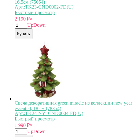
16,5см (75054)
Арт.:TK23-CND0002-FD(U)
Быстрый просмотр
2 190
₽
×
Up
Down
Купить
Свеча декоративная green miracle из коллекции new year
essential, 18 см (78354)
Арт.:TK24-NY_CND0004-FD(U)
Быстрый просмотр
1 990
₽
×
Up
Down