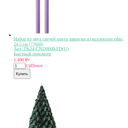
Набор из двух свечей цвета лаванды из коллекции edge,
24,5 см (77669)
Арт.:TK24-CND0008-FD(U)
Быстрый просмотр
1 490
₽
×
Up
Down
Купить