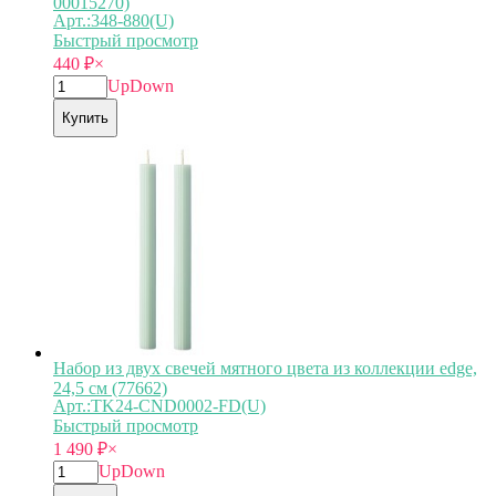
00015270)
Арт.:348-880(U)
Быстрый просмотр
440
₽
×
Up
Down
Купить
Набор из двух свечей мятного цвета из коллекции edge,
24,5 см (77662)
Арт.:TK24-CND0002-FD(U)
Быстрый просмотр
1 490
₽
×
Up
Down