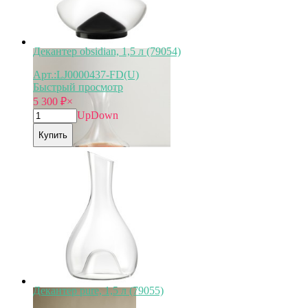
Декантер obsidian, 1,5 л (79054)
Арт.:LJ0000437-FD(U)
Быстрый просмотр
5 300
₽
×
Up
Down
Купить
Декантер pure, 1,5 л (79055)