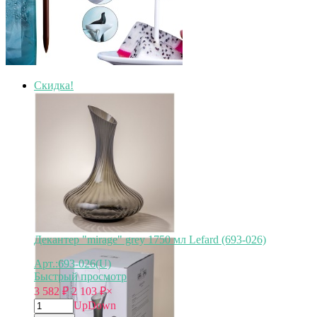
Скидка!
Декантер "mirage" grey 1750 мл Lefard (693-026)
Арт.:693-026(U)
Быстрый просмотр
3 582
₽
2 103
₽
×
Up
Down