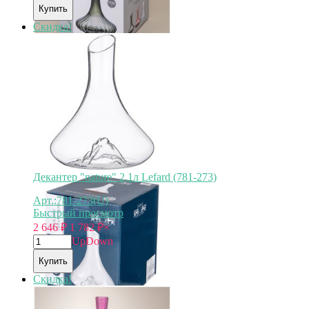
Купить
Скидка!
Декантер "nature" 2,1л Lefard (781-273)
Арт.:781-273(U)
Быстрый просмотр
2 646
₽
1 782
₽
×
Up
Down
Купить
Скидка!