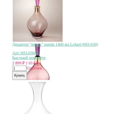
Декантер "trendy" purple 1460 мл Lefard (693-030)
Арт.:693-030(U)
Быстрый просмотр
2 899
₽
1 014
₽
×
Up
Down
Купить