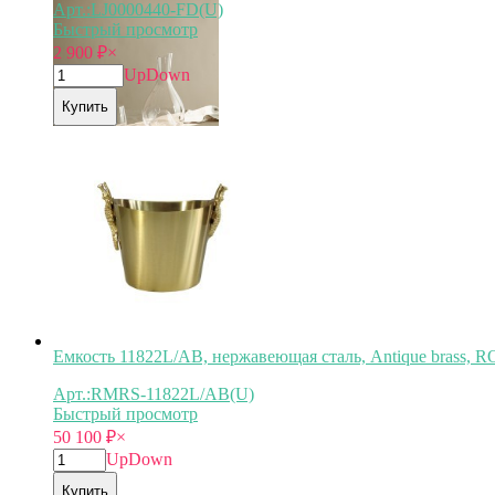
Арт.:LJ0000440-FD(U)
Быстрый просмотр
2 900
₽
×
Up
Down
Купить
Емкость 11822L/AB, нержавеющая сталь, Antique bra
Арт.:RMRS-11822L/AB(U)
Быстрый просмотр
50 100
₽
×
Up
Down
Купить