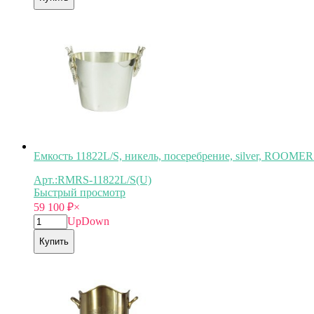
Емкость 11822L/S, никель, посеребрение, silver, RO
Арт.:RMRS-11822L/S(U)
Быстрый просмотр
59 100
₽
×
Up
Down
Купить