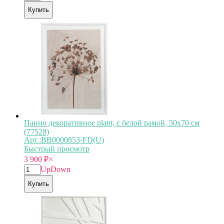
Купить
Панно декоративное plant, с белой рамой, 50х70 см
(77528)
Арт.:BB0000853-FD(U)
Быстрый просмотр
3 900
₽
×
Up
Down
Купить