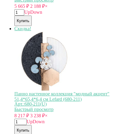
5 665
₽
2 188
₽
×
Up
Down
Купить
Скидка!
Панно настенное коллекция "модный акцент"
51,4*65,4*6,4 см Lefard (680-211)
Арт.:680-211(U)
Быстрый просмотр
8 217
₽
3 238
₽
×
Up
Down
Купить