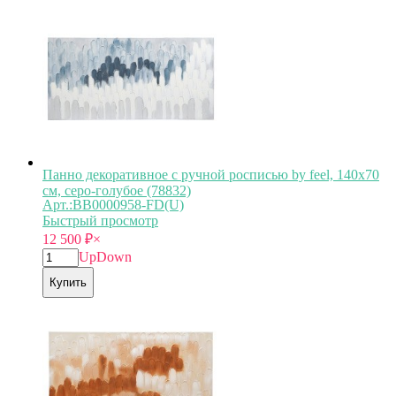
Панно декоративное с ручной росписью by feel, 140х70
см, серо-голубое (78832)
Арт.:BB0000958-FD(U)
Быстрый просмотр
12 500
₽
×
Up
Down
Купить