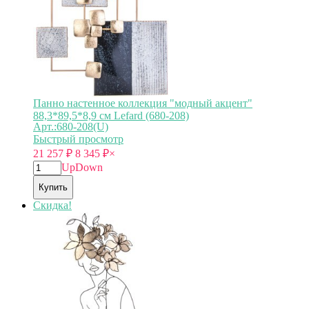
Панно настенное коллекция "модный акцент"
88,3*89,5*8,9 см Lefard (680-208)
Арт.:680-208(U)
Быстрый просмотр
21 257
₽
8 345
₽
×
Up
Down
Купить
Скидка!