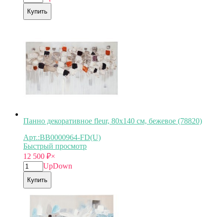
Купить
Панно декоративное fleur, 80х140 см, бежевое (78820)
Арт.:BB0000964-FD(U)
Быстрый просмотр
12 500
₽
×
Up
Down
Купить