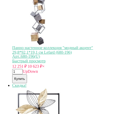
Панно настенное коллекция "модный акцент"
29,8*92,1*19,1 см Lefard (680-196)
Арт.:680-196(U)
Быстрый просмотр
12 251
₽
10 623
₽
×
Up
Down
Купить
Скидка!