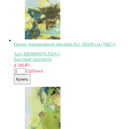
Панно декоративное spectrum №1, 60х90 см (78823)
Арт.:BB0000976-FD(U)
Быстрый просмотр
4 500
₽
×
Up
Down
Купить