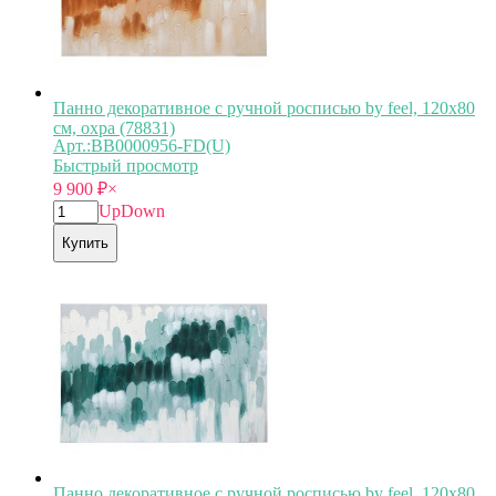
Панно декоративное с ручной росписью by feel, 120х80
см, охра (78831)
Арт.:BB0000956-FD(U)
Быстрый просмотр
9 900
₽
×
Up
Down
Купить
Панно декоративное с ручной росписью by feel, 120х80