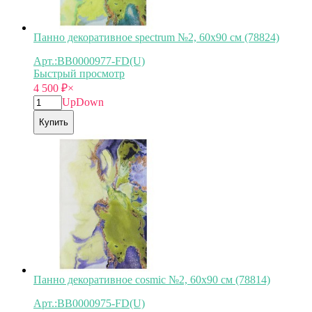
Панно декоративное spectrum №2, 60х90 см (78824)
Арт.:BB0000977-FD(U)
Быстрый просмотр
4 500
₽
×
Up
Down
Купить
Панно декоративное cosmic №2, 60х90 см (78814)
Арт.:BB0000975-FD(U)