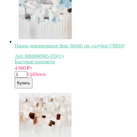
Панно декоративное fleur, 60х60 см, голубое (78818)
Арт.:BB0000965-FD(U)
Быстрый просмотр
4 900
₽
×
Up
Down
Купить