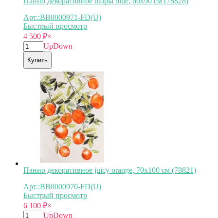
Панно декоративное utopia blue, 60х90 см (78828)
Арт.:BB0000971-FD(U)
Быстрый просмотр
4 500
₽
×
Up
Down
Купить
Панно декоративное juicy orange, 70х100 см (78821)
Арт.:BB0000970-FD(U)
Быстрый просмотр
6 100
₽
×
Up
Down