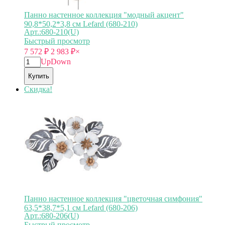
Панно настенное коллекция "модный акцент"
90,8*50,2*3,8 см Lefard (680-210)
Арт.:680-210(U)
Быстрый просмотр
7 572
₽
2 983
₽
×
Up
Down
Купить
Скидка!
Панно настенное коллекция "цветочная симфония"
63,5*38,7*5,1 см Lefard (680-206)
Арт.:680-206(U)
Быстрый просмотр