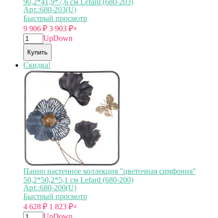
90,2*41,9*7,6 см Lefard (680-203)
Арт.:680-203(U)
Быстрый просмотр
9 906
₽
3 903
₽
×
Up
Down
Купить
Скидка!
Панно настенное коллекция "цветочная симфония"
50,2*50,2*5,1 см Lefard (680-200)
Арт.:680-200(U)
Быстрый просмотр
4 628
₽
1 823
₽
×
Up
Down