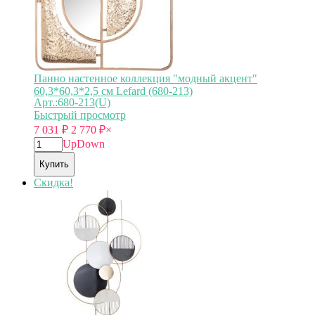
Панно настенное коллекция "модный акцент"
60,3*60,3*2,5 см Lefard (680-213)
Арт.:680-213(U)
Быстрый просмотр
7 031
₽
2 770
₽
×
Up
Down
Купить
Скидка!