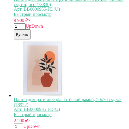
см, индиго (78830)
Арт.:BB0000955-FD(U)
Быстрый просмотр
9 900
₽
×
Up
Down
Купить
Панно декоративное plant с белой рамой, 50х70 см, v.2
(78922)
Арт.:BB0000985-FD(U)
Быстрый просмотр
2 500
₽
×
Up
Down