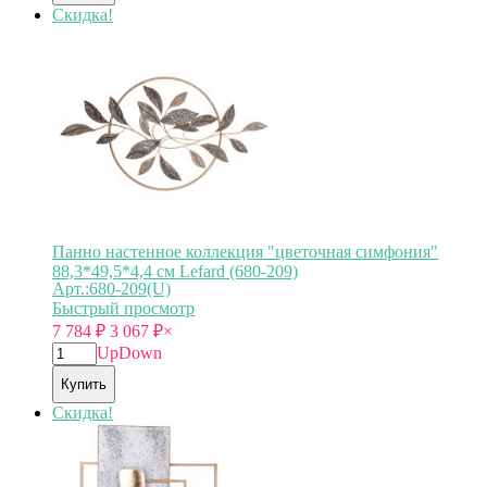
Скидка!
Панно настенное коллекция "цветочная симфония"
88,3*49,5*4,4 см Lefard (680-209)
Арт.:680-209(U)
Быстрый просмотр
7 784
₽
3 067
₽
×
Up
Down
Купить
Скидка!