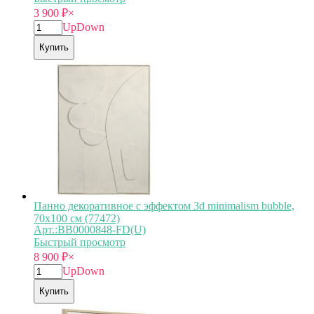
3 900
₽
×
Up
Down
Купить
Панно декоративное с эффектом 3d minimalism bubble,
70х100 см (77472)
Арт.:BB0000848-FD(U)
Быстрый просмотр
8 900
₽
×
Up
Down
Купить