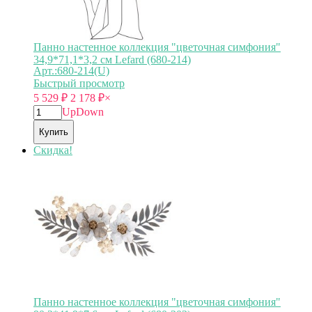
Панно настенное коллекция "цветочная симфония"
34,9*71,1*3,2 см Lefard (680-214)
Арт.:680-214(U)
Быстрый просмотр
5 529
₽
2 178
₽
×
Up
Down
Купить
Скидка!
Панно настенное коллекция "цветочная симфония"