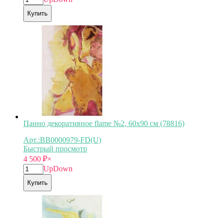
Купить
Панно декоративное flame №2, 60х90 см (78816)
Арт.:BB0000979-FD(U)
Быстрый просмотр
4 500
₽
×
Up
Down
Купить