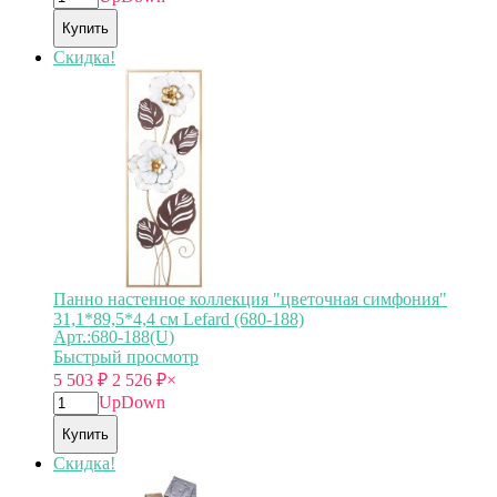
Купить
Скидка!
Панно настенное коллекция "цветочная симфония"
31,1*89,5*4,4 см Lefard (680-188)
Арт.:680-188(U)
Быстрый просмотр
5 503
₽
2 526
₽
×
Up
Down
Купить
Скидка!