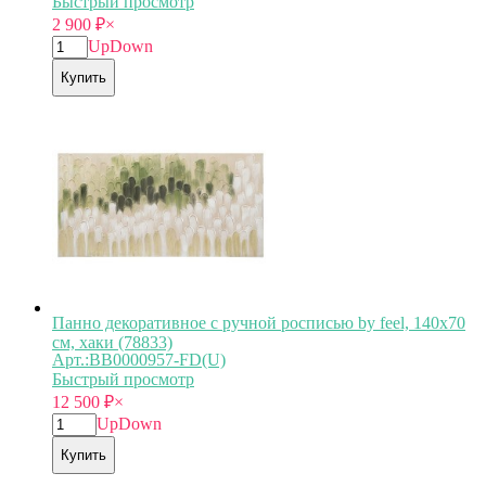
Быстрый просмотр
2 900
₽
×
Up
Down
Купить
Панно декоративное с ручной росписью by feel, 140х70
см, хаки (78833)
Арт.:BB0000957-FD(U)
Быстрый просмотр
12 500
₽
×
Up
Down
Купить