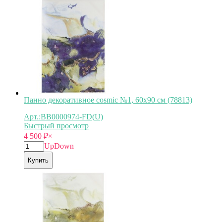
Панно декоративное cosmic №1, 60х90 см (78813)
Арт.:BB0000974-FD(U)
Быстрый просмотр
4 500
₽
×
Up
Down
Купить