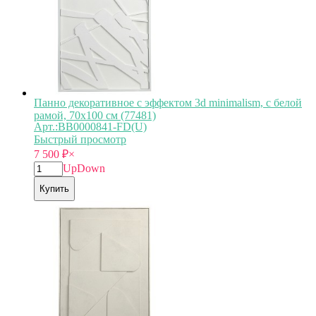
Панно декоративное с эффектом 3d minimalism, с белой
рамой, 70х100 см (77481)
Арт.:BB0000841-FD(U)
Быстрый просмотр
7 500
₽
×
Up
Down
Купить