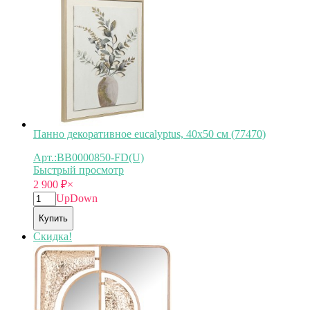
Панно декоративное eucalyptus, 40x50 см (77470)
Арт.:BB0000850-FD(U)
Быстрый просмотр
2 900
₽
×
Up
Down
Купить
Скидка!