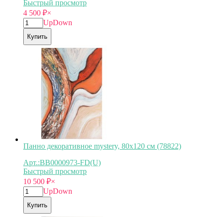
Быстрый просмотр
4 500
₽
×
Up
Down
Купить
Панно декоративное mystery, 80х120 см (78822)
Арт.:BB0000973-FD(U)
Быстрый просмотр
10 500
₽
×
Up
Down
Купить