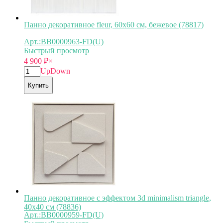
Панно декоративное fleur, 60х60 см, бежевое (78817)
Арт.:BB0000963-FD(U)
Быстрый просмотр
4 900
₽
×
Up
Down
Купить
Панно декоративное с эффектом 3d minimalism triangle,
40х40 см (78836)
Арт.:BB0000959-FD(U)