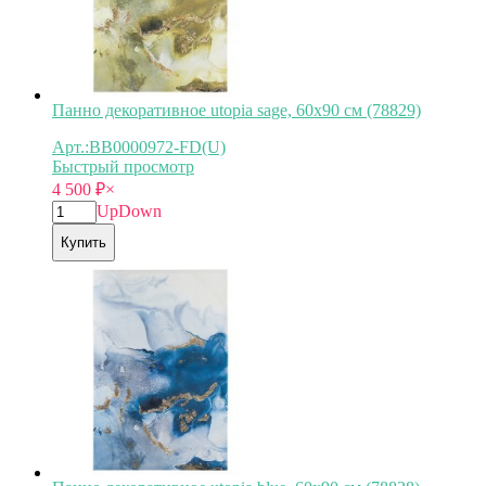
Панно декоративное utopia sage, 60х90 см (78829)
Арт.:BB0000972-FD(U)
Быстрый просмотр
4 500
₽
×
Up
Down
Купить