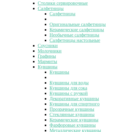
Столики сервировочные
Салфетницы
Салфетницы
Оригинальные салфетницы
Керамические салфетницы
Необычные салфетницы
Салфетницы настольные
Соусники
Молочники
Графины
Мармиты
Кувшины
Кувшины
Кувшины для воды
Кувшины для сока
Кувшины с ручкой
Декоративные кувшины
Кувшины для спиртного
Прозрачные кувшины
Стеклянные кувшины
Керамические кувшины
Фарфоровые кувшины
Металлические кувшины