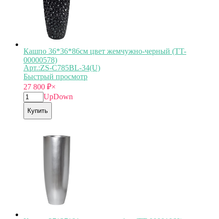
Кашпо 36*36*86см цвет жемчужно-черный (TT-
00000578)
Арт.:ZS-C785BL-34(U)
Быстрый просмотр
27 800
₽
×
Up
Down
Купить