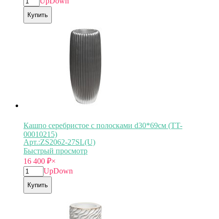
Up
Down
Купить
Кашпо серебристое с полосками d30*69см (TT-
00010215)
Арт.:ZS2062-27SL(U)
Быстрый просмотр
16 400
₽
×
Up
Down
Купить