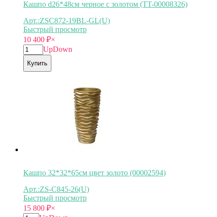
Кашпо d26*48см черное с золотом (TT-00008326)
Арт.:ZSC872-19BL-GL(U)
Быстрый просмотр
10 400
₽
×
Up
Down
Купить
Кашпо 32*32*65см цвет золото (00002594)
Арт.:ZS-C845-26(U)
Быстрый просмотр
15 800
₽
×