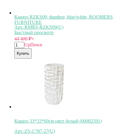
Кашпо RZKS09, фарфор, blue/white, ROOMERS
FURNITURE
Арт.:RMRS-RZKS09(U)
Быстрый просмотр
44 400
₽
×
Up
Down
Купить
Кашпо 33*33*69см цвет белый (00002591)
Арт.:ZS-C787-27(U)