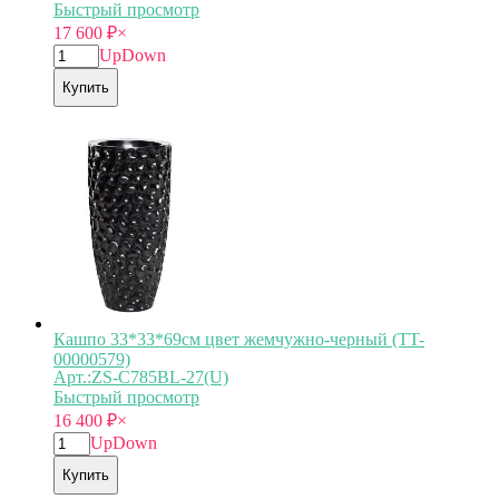
Быстрый просмотр
17 600
₽
×
Up
Down
Купить
Кашпо 33*33*69см цвет жемчужно-черный (TT-
00000579)
Арт.:ZS-C785BL-27(U)
Быстрый просмотр
16 400
₽
×
Up
Down
Купить