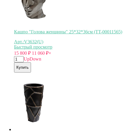
Кашпо "Голова женщины" 25*32*36см (TT-00011565)
Арт.:V3632(U)
Быстрый просмотр
15 800
₽
11 060
₽
×
Up
Down
Купить