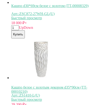
Кашпо d30*69см белое с золотом (TT-00008329)
Арт.:ZSC872-27WH-GL(U)
Быстрый просмотр
18 000
₽
×
Up
Down
Купить
Кашпо белое с золотым декором d35*90см (TT-
00010210)
Арт.:ZS1410-L(U)
Быстрый просмотр
29 200
₽
×