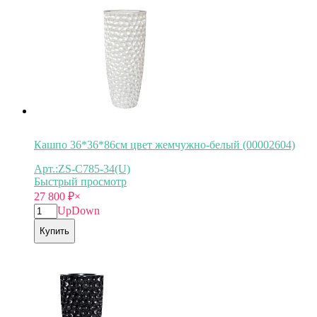
Кашпо 36*36*86см цвет жемчужно-белый (00002604)
Арт.:ZS-C785-34(U)
Быстрый просмотр
27 800
₽
×
Up
Down
Купить