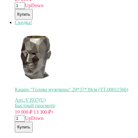
Up
Down
Купить
Скидка!
Кашпо "Голова мужчины" 29*37*39см (TT-00011566)
Арт.:V3937(U)
Быстрый просмотр
19 000
₽
13 300
₽
×
Up
Down
Купить