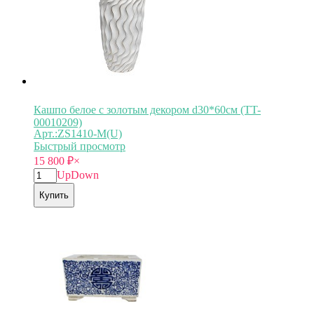
Кашпо белое с золотым декором d30*60см (TT-
00010209)
Арт.:ZS1410-M(U)
Быстрый просмотр
15 800
₽
×
Up
Down
Купить