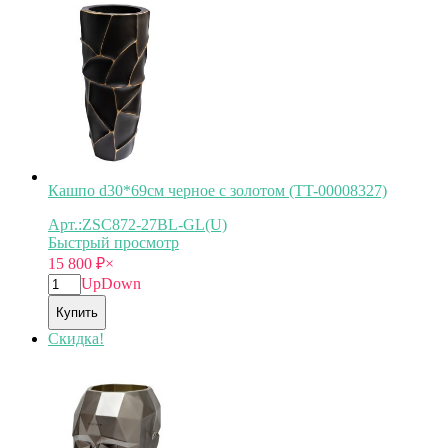
Кашпо d30*69см черное с золотом (TT-00008327)
Арт.:ZSC872-27BL-GL(U)
Быстрый просмотр
15 800
₽
×
Up
Down
Купить
Скидка!