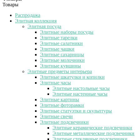
Товары
Распродажа
Элитная коллекция
Элитная посуда
Элитные наборы посуды
Элитные тарелки
Элитные салатники
Элитные чашки
Элитные сахарницы
Элитные молочники
Элитные кувшины
Элитные предметы интерьера
Элитные шкатулки и копилки
Элитные часы
Элитные настольные часы
Элитные настенные часы
Элитные картины
Элитные фоторамки
Элитные статуэтки и скульптуры
Элитные свечи
Элитные подсвечники
Элитные керамические подсвечники
Элитные металлические подсвечники
Элитные стеклянные подсвечники