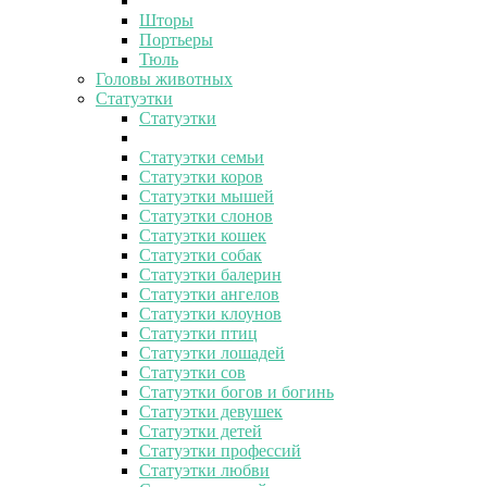
Шторы
Портьеры
Тюль
Головы животных
Статуэтки
Статуэтки
Статуэтки семьи
Статуэтки коров
Статуэтки мышей
Статуэтки слонов
Статуэтки кошек
Статуэтки собак
Статуэтки балерин
Статуэтки ангелов
Статуэтки клоунов
Статуэтки птиц
Статуэтки лошадей
Статуэтки сов
Статуэтки богов и богинь
Статуэтки девушек
Статуэтки детей
Статуэтки профессий
Статуэтки любви