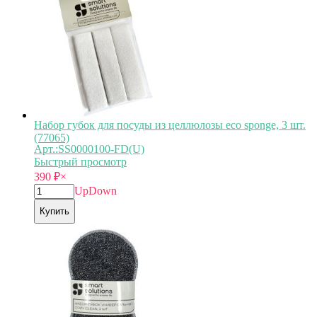
Набор губок для посуды из целлюлозы eco sponge, 3 шт.
(77065)
Арт.:SS0000100-FD(U)
Быстрый просмотр
390
₽
×
Up
Down
Купить