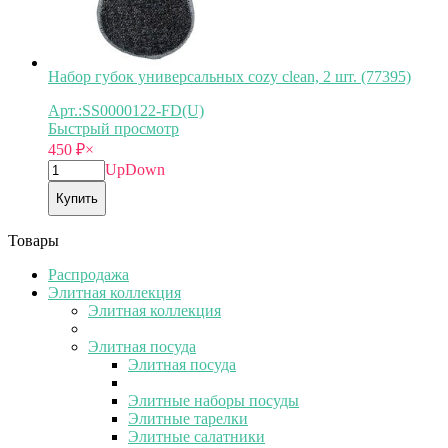
Набор губок универсальных cozy clean, 2 шт. (77395)
Арт.:SS0000122-FD(U)
Быстрый просмотр
450
₽
×
Up
Down
Купить
Товары
Распродажа
Элитная коллекция
Элитная коллекция
Элитная посуда
Элитная посуда
Элитные наборы посуды
Элитные тарелки
Элитные салатники