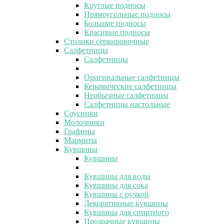
Круглые подносы
Прямоугольные подносы
Большие подносы
Красивые подносы
Столики сервировочные
Салфетницы
Салфетницы
Оригинальные салфетницы
Керамические салфетницы
Необычные салфетницы
Салфетницы настольные
Соусники
Молочники
Графины
Мармиты
Кувшины
Кувшины
Кувшины для воды
Кувшины для сока
Кувшины с ручкой
Декоративные кувшины
Кувшины для спиртного
Прозрачные кувшины