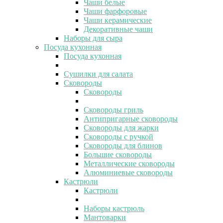
Чаши белые
Чаши фарфоровые
Чаши керамические
Декоративные чаши
Наборы для сыра
Посуда кухонная
Посуда кухонная
Сушилки для салата
Сковороды
Сковороды
Сковороды гриль
Антипригарные сковороды
Сковороды для жарки
Сковороды с ручкой
Сковороды для блинов
Большие сковороды
Металлические сковороды
Алюминиевые сковороды
Кастрюли
Кастрюли
Наборы кастрюль
Мантоварки