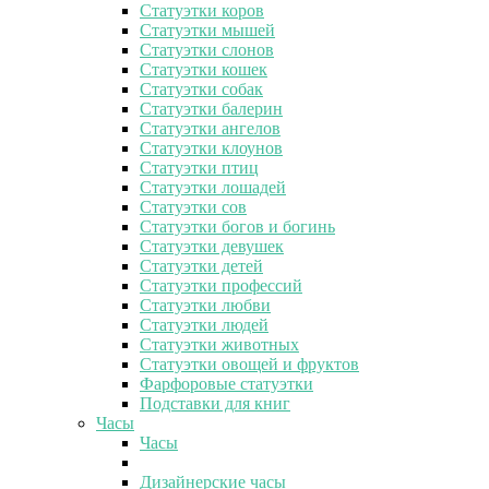
Статуэтки коров
Статуэтки мышей
Статуэтки слонов
Статуэтки кошек
Статуэтки собак
Статуэтки балерин
Статуэтки ангелов
Статуэтки клоунов
Статуэтки птиц
Статуэтки лошадей
Статуэтки сов
Статуэтки богов и богинь
Статуэтки девушек
Статуэтки детей
Статуэтки профессий
Статуэтки любви
Статуэтки людей
Статуэтки животных
Статуэтки овощей и фруктов
Фарфоровые статуэтки
Подставки для книг
Часы
Часы
Дизайнерские часы