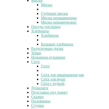
Миски
Миски
Глубокие миски
Миски нержавеющие
Миски керамические
Посуда для перца
Хлебницы
Хлебницы
Большие хлебницы
Разделочные доски
Терки
Ножницы кухонные
Сито
Сито
Сита для заваривания чая
Сита для муки
Сита с ручкой
Дуршлаги
Подставки под ложку
Скалки
Половники
Ступки