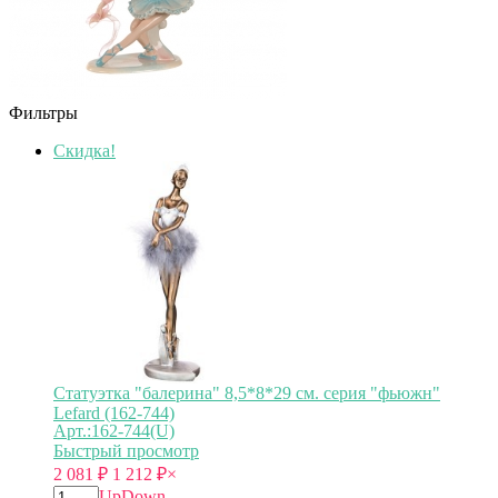
Фильтры
Скидка!
Статуэтка "балерина" 8,5*8*29 см. серия "фьюжн"
Lefard (162-744)
Арт.:162-744(U)
Быстрый просмотр
2 081
₽
1 212
₽
×
Up
Down