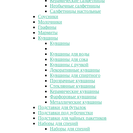
Керамические салфетницы
Необычные салфетницы
Салфетницы настольные
Соусники
Молочники
Графины
Мармиты
Кувшины
Кувшины
Кувшины для воды
Кувшины для сока
Кувшины с ручкой
Декоративные кувшины
Кувшины для спиртного
Прозрачные кувшины
Стеклянные кувшины
Керамические кувшины
Фарфоровые кувшины
Металлические кувшины
Подставки для бутылок
Подставки под зубочистки
Подставки для чайных пакетиков
Наборы для специй
Наборы для специй