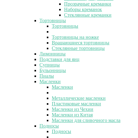
Прозрачные креманки
Наборы креманок
Стеклянные креманки
Тортовницы
Тортовницы
Тортовницы на ножке
Вращающиеся тортовницы
Стеклянные тортовницы
Лимонницы
Подставки для яиц
Супницы
Бульонницы
Пиалы
Масленки
Масленки
Металлические масленки
Пластиковые масленки
Масленки из Чехии
Масленки из Китая
Масленки для сливочного масла
Подносы
Подносы