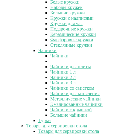
Белые кружки
Наборы кружек
Большие кружки
Кружки с надписями
Кружки для чая
Подарочные кружки
Керамические кружки
Фарфоровые кружки
Стеклянные кружки
Чайники
Чайники
Чайники для плиты
Чайники 1 л
Чайники 2 л
Чайники 3 л
Чайники со свистком
Чайники для кипячения
Металлические чайники
Эмалированные чайники
Чайники с крышкой
Большие чайники
Турки
Товары для сервировки стола
Товары для сервировки стола