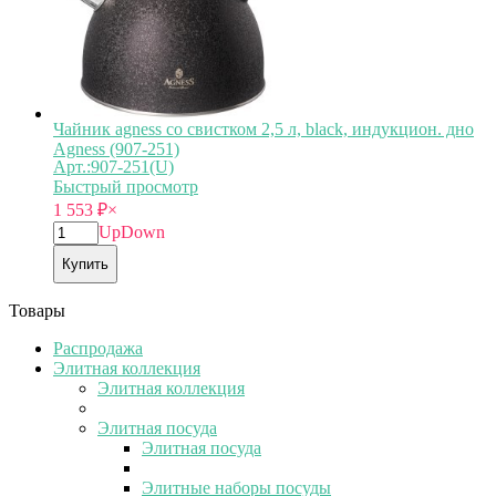
Чайник agness со свистком 2,5 л, black, индукцион. дно
Agness (907-251)
Арт.:907-251(U)
Быстрый просмотр
1 553
₽
×
Up
Down
Купить
Товары
Распродажа
Элитная коллекция
Элитная коллекция
Элитная посуда
Элитная посуда
Элитные наборы посуды