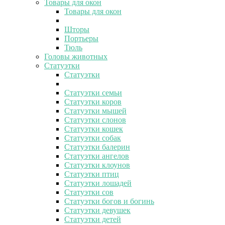
Товары для окон
Товары для окон
Шторы
Портьеры
Тюль
Головы животных
Статуэтки
Статуэтки
Статуэтки семьи
Статуэтки коров
Статуэтки мышей
Статуэтки слонов
Статуэтки кошек
Статуэтки собак
Статуэтки балерин
Статуэтки ангелов
Статуэтки клоунов
Статуэтки птиц
Статуэтки лошадей
Статуэтки сов
Статуэтки богов и богинь
Статуэтки девушек
Статуэтки детей