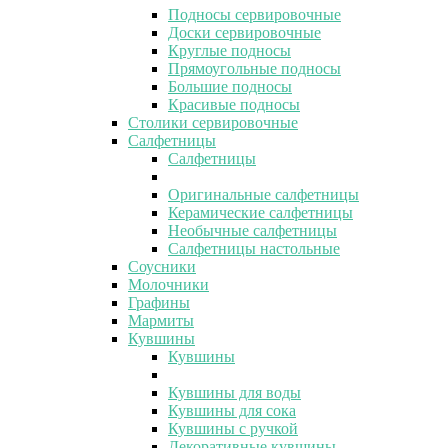
Подносы сервировочные
Доски сервировочные
Круглые подносы
Прямоугольные подносы
Большие подносы
Красивые подносы
Столики сервировочные
Салфетницы
Салфетницы
Оригинальные салфетницы
Керамические салфетницы
Необычные салфетницы
Салфетницы настольные
Соусники
Молочники
Графины
Мармиты
Кувшины
Кувшины
Кувшины для воды
Кувшины для сока
Кувшины с ручкой
Декоративные кувшины