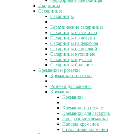
Фарфоровые менажницы
Икорницы
Сахарницы
Сахарницы
Керамические сахарницы
Сахарницы из металла
Сахарницы из латуни
Сахарницы из фарфора
Сахарницы с крышкой
Сахарницы кухонные
Сахарницы круглые
Сахарницы большие
Креманки и розетки
Креманки и розетки
Розетки для варенья
Креманки
Креманки
Креманки на ножке
Креманки для десертов
Прозрачные креманки
Наборы креманок
Стеклянные креманки