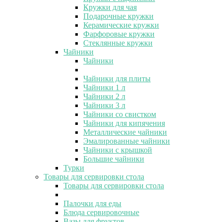
Кружки для чая
Подарочные кружки
Керамические кружки
Фарфоровые кружки
Стеклянные кружки
Чайники
Чайники
Чайники для плиты
Чайники 1 л
Чайники 2 л
Чайники 3 л
Чайники со свистком
Чайники для кипячения
Металлические чайники
Эмалированные чайники
Чайники с крышкой
Большие чайники
Турки
Товары для сервировки стола
Товары для сервировки стола
Палочки для еды
Блюда сервировочные
Вазы для фруктов