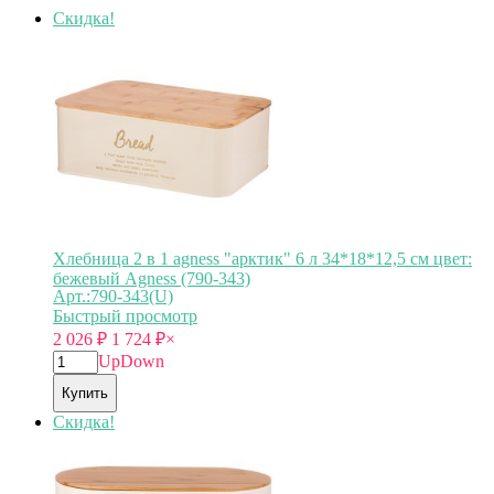
Скидка!
Хлебница 2 в 1 agness "арктик" 6 л 34*18*12,5 см цвет:
бежевый Agness (790-343)
Арт.:790-343(U)
Быстрый просмотр
2 026
₽
1 724
₽
×
Up
Down
Купить
Скидка!