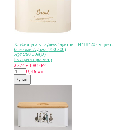
Хлебница 2 в1 agness "арктик" 34*18*20 см цвет:
бежевый Agness (790-309)
Арт.:790-309(U)
Быстрый просмотр
2 374
₽
1 869
₽
×
Up
Down
Купить