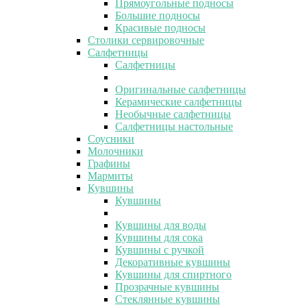
Прямоугольные подносы
Большие подносы
Красивые подносы
Столики сервировочные
Салфетницы
Салфетницы
Оригинальные салфетницы
Керамические салфетницы
Необычные салфетницы
Салфетницы настольные
Соусники
Молочники
Графины
Мармиты
Кувшины
Кувшины
Кувшины для воды
Кувшины для сока
Кувшины с ручкой
Декоративные кувшины
Кувшины для спиртного
Прозрачные кувшины
Стеклянные кувшины