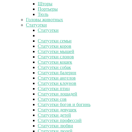
Шторы
Портьеры
Тюль
Головы животных
Статуэтки
Статуэтки
Статуэтки семьи
Статуэтки коров
Статуэтки мышей
Статуэтки слонов
Статуэтки кошек
Статуэтки собак
Статуэтки балерин
Статуэтки ангелов
Статуэтки клоунов
Статуэтки птиц
Статуэтки лошадей
Статуэтки сов
Статуэтки богов и богинь
Статуэтки девушек
Статуэтки детей
Статуэтки профессий
Статуэтки любви
Статуэтки людей